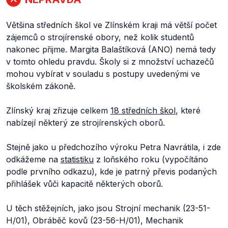
Většina středních škol ve Zlínském kraji má větší počet
zájemců o strojírenské obory, než kolik studentů
nakonec přijme. Margita Balaštíková (ANO) nemá tedy
v tomto ohledu pravdu. Školy si z množství uchazečů
mohou vybírat v souladu s postupy uvedenými ve
školském zákoně.
Zlínský kraj zřizuje celkem
18 středních škol
, které
nabízejí některý ze strojírenských oborů.
Stejně jako u předchozího výroku Petra Navrátila, i zde
odkážeme na
statistiku
z loňského roku (vypočítáno
podle prvního odkazu), kde je patrný převis podaných
přihlášek vůči kapacitě některých oborů.
U těch stěžejních, jako jsou Strojní mechanik (23-51-
H/01), Obráběč kovů (23-56-H/01), Mechanik