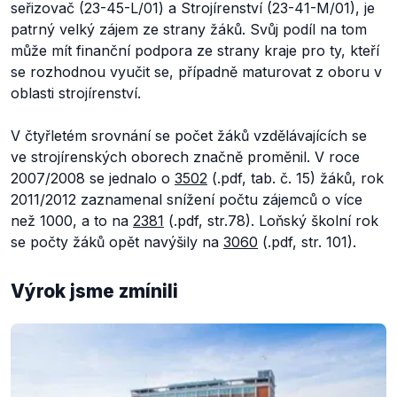
seřizovač (23-45-L/01) a Strojírenství (23-41-M/01), je
patrný velký zájem ze strany žáků. Svůj podíl na tom
může mít finanční podpora ze strany kraje pro ty, kteří
se rozhodnou vyučit se, případně maturovat z oboru v
oblasti strojírenství.
V čtyřletém srovnání se počet žáků vzdělávajících se
ve strojírenských oborech značně proměnil. V roce
2007/2008 se jednalo o
3502
(.pdf, tab. č. 15) žáků, rok
2011/2012 zaznamenal snížení počtu zájemců o více
než 1000, a to na
2381
(.pdf, str.78). Loňský školní rok
se počty žáků opět navýšily na
3060
(.pdf, str. 101).
Výrok jsme zmínili