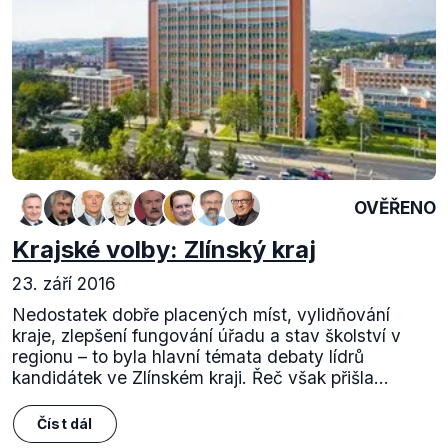
OVĚŘENO
Krajské volby: Zlínský kraj
23. září 2016
Nedostatek dobře placených míst, vylidňování
kraje, zlepšení fungování úřadu a stav školství v
regionu – to byla hlavní témata debaty lídrů
kandidátek ve Zlínském kraji. Řeč však přišla...
Číst dál