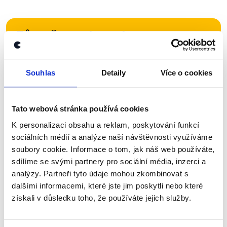
Zůstaňme v kontaktu
Přihlaste se k odběru našeho
Souhlas
Detaily
Více o cookies
newsletteru nebo
whatsappového
kanálu, kde pravidelně přinášíme
shrnutí nejzajímavějších článků a analýz.
Tato webová stránka používá cookies
Začněte nás odebírat, a mějte tak
K personalizaci obsahu a reklam, poskytování funkcí
přehled o tom, jaké dezinformace a
sociálních médií a analýze naší návštěvnosti využíváme
soubory cookie. Informace o tom, jak náš web používáte,
nepravdy se zrovna v Česku šíří.
sdílíme se svými partnery pro sociální média, inzerci a
analýzy. Partneři tyto údaje mohou zkombinovat s
Newsletter
WhatsApp
dalšími informacemi, které jste jim poskytli nebo které
získali v důsledku toho, že používáte jejich služby.