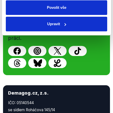
Sociální sítě
Povolit vše
Nenechte si ujít nejnovější události
z Demagog.cz. Sdílením našich
Upravit
příspěvků přátelům podpoříte naši
práci.
Demagog.cz, z.s.
IČO: 05140544
se sídlem Roháčova 145/14