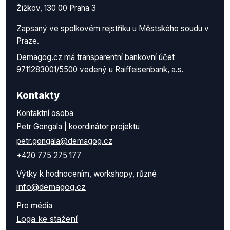
Žižkov, 130 00 Praha 3
Zapsaný ve spolkovém rejstříku u Městského soudu v
Praze.
Demagog.cz má
transparentní bankovní účet
9711283001/5500
vedený u Raiffeisenbank, a.s.
Kontakty
Kontaktní osoba
Petr Gongala | koordinátor projektu
petr.gongala@demagog.cz
+420 775 275 177
Výtky k hodnocením, workshopy, různé
info@demagog.cz
Pro média
Loga ke stažení