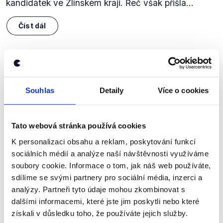
kandidátek ve Zlínském kraji. Řeč však přišla...
Číst dál
Zůstaňme v kontaktu
Souhlas
Detaily
Více o cookies
Přihlaste se k odběru našeho
newsletteru nebo
whatsappového
kanálu, kde pravidelně přinášíme
Tato webová stránka používá cookies
shrnutí nejzajímavějších článků a analýz.
K personalizaci obsahu a reklam, poskytování funkcí
sociálních médií a analýze naší návštěvnosti využíváme
Začněte nás odebírat, a mějte tak
soubory cookie. Informace o tom, jak náš web používáte,
přehled o tom, jaké dezinformace a
sdílíme se svými partnery pro sociální média, inzerci a
nepravdy se zrovna v Česku šíří.
analýzy. Partneři tyto údaje mohou zkombinovat s
dalšími informacemi, které jste jim poskytli nebo které
získali v důsledku toho, že používáte jejich služby.
Newsletter
WhatsApp