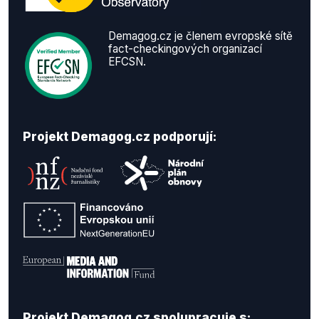
Demagog.cz je členem evropské sítě
fact-checkingových organizací
EFCSN.
Projekt Demagog.cz podporují:
Projekt Demagog.cz spolupracuje s: