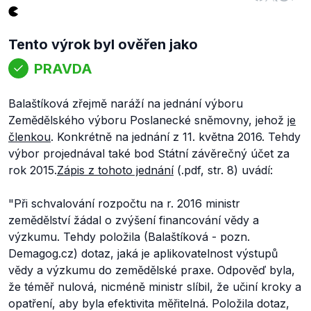
Tento výrok byl ověřen jako
PRAVDA
Balaštíková zřejmě naráží na jednání výboru
Zemědělského výboru Poslanecké sněmovny, jehož
je
členkou
. Konkrétně na jednání z 11. května 2016. Tehdy
výbor projednával také bod
Státní závěrečný účet za
rok 2015.
Zápis z tohoto jednání
(.pdf, str. 8) uvádí:
"Při schvalování rozpočtu na r. 2016 ministr
zemědělství žádal o zvýšení financování vědy a
výzkumu. Tehdy položila
(Balaštíková - pozn.
Demagog.cz)
dotaz, jaká je aplikovatelnost výstupů
vědy a výzkumu do zemědělské praxe. Odpověď byla,
že téměř nulová, nicméně ministr slíbil, že učiní kroky a
opatření, aby byla efektivita měřitelná. Položila dotaz,