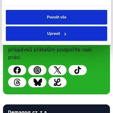
Povolit vše
Sociální sítě
Upravit
Nenechte si ujít nejnovější události
z Demagog.cz. Sdílením našich
příspěvků přátelům podpoříte naši
práci.
Demagog.cz, z.s.