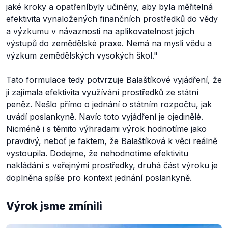
jaké kroky a opatření
byly učiněny, aby byla měřitelná
efektivita vynaložených finančních prostředků do vědy
a výzkumu v návaznosti na aplikovatelnost jejich
výstupů do zemědělské praxe. Nemá na mysli vědu a
výzkum zemědělských vysokých škol
."
Tato formulace tedy potvrzuje Balaštíkové vyjádření, že
ji zajímala efektivita využívání prostředků ze státní
peněz. Nešlo přímo o jednání o státním rozpočtu, jak
uvádí poslankyně. Navíc toto vyjádření je ojedinělé.
Nicméně i s těmito výhradami výrok hodnotíme jako
pravdivý, neboť je faktem, že Balaštíková k věci reálně
vystoupila. Dodejme, že nehodnotíme efektivitu
nakládání s veřejnými prostředky, druhá část výroku je
doplněna spíše pro kontext jednání poslankyně.
Výrok jsme zmínili