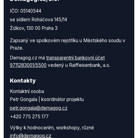
IČO: 05140544
se sídlem Roháčova 145/14
Žižkov, 130 00 Praha 3
Zapsaný ve spolkovém rejstříku u Městského soudu v
Praze.
Demagog.cz má
transparentní bankovní účet
9711283001/5500
vedený u Raiffeisenbank, a.s.
Kontakty
Kontaktní osoba
Petr Gongala | koordinátor projektu
petr.gongala@demagog.cz
+420 775 275 177
Výtky k hodnocením, workshopy, různé
info@demagog.cz