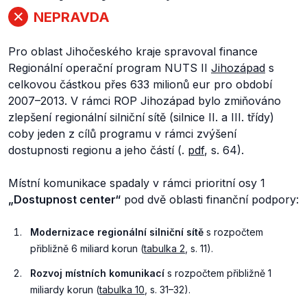
NEPRAVDA
Pro oblast Jihočeského kraje spravoval finance
Regionální operační program NUTS II
Jihozápad
s
celkovou částkou přes 633 milionů eur pro období
2007–2013. V rámci ROP Jihozápad bylo zmiňováno
zlepšení regionální silniční sítě (silnice II. a III. třídy)
coby jeden z cílů programu v rámci zvýšení
dostupnosti regionu a jeho částí (.
pdf
, s. 64).
Místní komunikace spadaly v rámci prioritní osy 1
„Dostupnost center“
pod dvě oblasti finanční podpory:
Modernizace regionální silniční sítě
s rozpočtem
přibližně 6 miliard korun (
tabulka 2
, s. 11).
Rozvoj místních komunikací
s rozpočtem přibližně 1
miliardy korun (
tabulka 10
, s. 31–32).