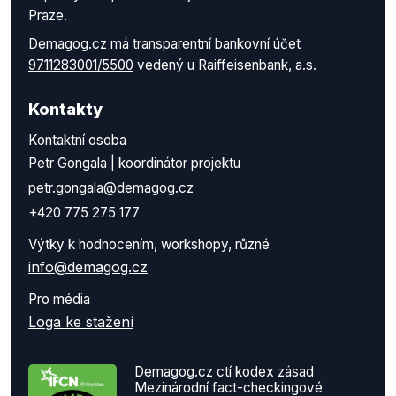
Praze.
Demagog.cz má
transparentní bankovní účet
9711283001/5500
vedený u Raiffeisenbank, a.s.
Kontakty
Kontaktní osoba
Petr Gongala | koordinátor projektu
petr.gongala@demagog.cz
+420 775 275 177
Výtky k hodnocením, workshopy, různé
info@demagog.cz
Pro média
Loga ke stažení
Demagog.cz ctí kodex zásad
Mezinárodní fact-checkingové