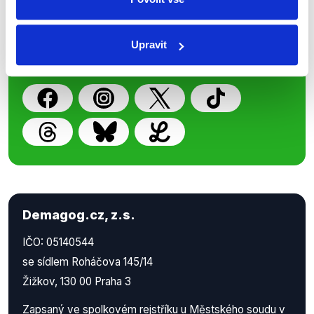
z Demagog.cz. Sdílením našich
příspěvků přátelům podpoříte naši
Upravit
práci.
Demagog.cz, z.s.
IČO: 05140544
se sídlem Roháčova 145/14
Žižkov, 130 00 Praha 3
Zapsaný ve spolkovém rejstříku u Městského soudu v