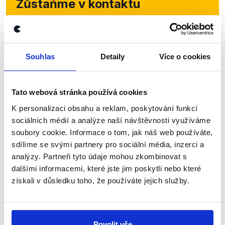
Zůstaňme v kontaktu
Přihlaste se k odběru našeho
newsletteru nebo
whatsappového
Souhlas
Detaily
Více o cookies
kanálu, kde pravidelně přinášíme
shrnutí nejzajímavějších článků a analýz.
Začněte nás odebírat, a mějte tak
Tato webová stránka používá cookies
přehled o tom, jaké dezinformace a
K personalizaci obsahu a reklam, poskytování funkcí
nepravdy se zrovna v Česku šíří.
sociálních médií a analýze naší návštěvnosti využíváme
soubory cookie. Informace o tom, jak náš web používáte,
sdílíme se svými partnery pro sociální média, inzerci a
Newsletter
WhatsApp
analýzy. Partneři tyto údaje mohou zkombinovat s
dalšími informacemi, které jste jim poskytli nebo které
získali v důsledku toho, že používáte jejich služby.
Sociální sítě
Nenechte si ujít nejnovější události
Povolit vše