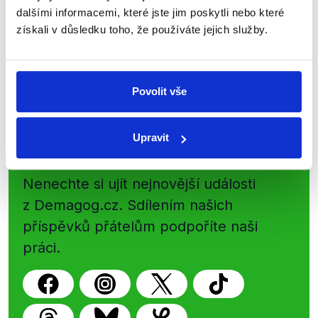
přehled o tom, jaké dezinformace a
dalšími informacemi, které jste jim poskytli nebo které
získali v důsledku toho, že používáte jejich služby.
nepravdy se zrovna v Česku šíří.
Newsletter
WhatsApp
Povolit vše
Upravit
Sociální sítě
Nenechte si ujít nejnovější události
z Demagog.cz. Sdílením našich
příspěvků přátelům podpoříte naši
práci.