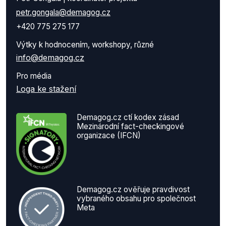
petr.gongala@demagog.cz
+420 775 275 177
Výtky k hodnocením, workshopy, různé
info@demagog.cz
Pro média
Loga ke stažení
Demagog.cz ctí kodex zásad
Mezinárodní fact-checkingové
organizace (IFCN)
Demagog.cz ověřuje pravdivost
vybraného obsahu pro společnost
Meta