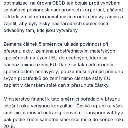
optimalizaci na úrovni OECD tak bojuje proti vyhýbání
se daňové povinnosti nadnárodních korporací, přičemž
si klade za cíl reformovat mezinárodní daňový rámec a
zajistit, aby byly zisky nadnárodních společností
odváděny tam, kde jsou vytvářeny.
Zejména článek 5
směrnice
ukládá povinnost při
přesunu aktiv, zejména prostřednictvím mateřských
společností na území EU do dceřiných, které se
nachází mimo území EU. Daně se tak nadnárodním
společnostem nenavýšily, pouze musí nyní při přesunu
svých prostředků do zemí mimo členské státy EU
zaplatit v členském státě daň z přesunuté částky.
Ministerstvo financí k této směrnici pořádalo v březnu
letošní roku
veřejnou
konzultaci, Česká republika však
směrnici doposud netransponovala. Transponovat by ji
pak podle znění samotné směrnice měla do konce roku
2018.