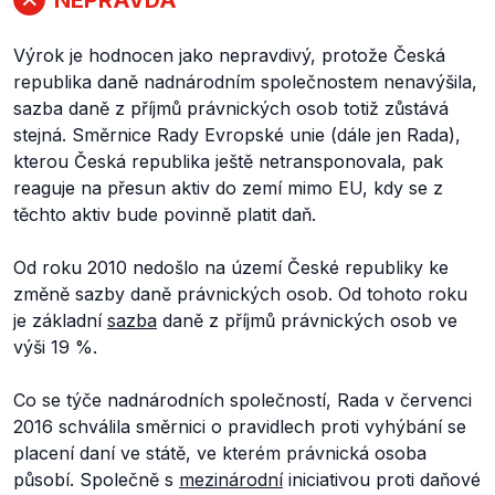
Výrok je hodnocen jako nepravdivý, protože Česká
republika daně nadnárodním společnostem nenavýšila,
sazba daně z příjmů právnických osob totiž zůstává
stejná. Směrnice Rady Evropské unie (dále jen Rada),
kterou Česká republika ještě netransponovala, pak
reaguje na přesun aktiv do zemí mimo EU, kdy se z
těchto aktiv bude povinně platit daň.
Od roku 2010 nedošlo na území České republiky ke
změně sazby daně právnických osob. Od tohoto roku
je základní
sazba
daně z příjmů právnických osob ve
výši 19 %.
Co se týče nadnárodních společností, Rada v červenci
2016 schválila směrnici o pravidlech proti vyhýbání se
placení daní ve státě, ve kterém právnická osoba
působí. Společně s
mezinárodní
iniciativou proti daňové