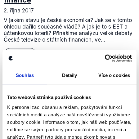
2. října 2017
V jakém stavu je česká ekonomika? Jak se v tomto
ohledu dařilo současné vládě? A jak je to s EET a
účtenkovou loterií? Přinášíme analýzu velké debaty
České televize o státních financích, ve...
Číst dál
Souhlas
Detaily
Více o cookies
Zůstaňme v kontaktu
Tato webová stránka používá cookies
Přihlaste se k odběru našeho
newsletteru nebo
whatsappového
K personalizaci obsahu a reklam, poskytování funkcí
sociálních médií a analýze naší návštěvnosti využíváme
kanálu, kde pravidelně přinášíme
soubory cookie. Informace o tom, jak náš web používáte,
shrnutí nejzajímavějších článků a analýz.
sdílíme se svými partnery pro sociální média, inzerci a
Začněte nás odebírat, a mějte tak
analýzy. Partneři tyto údaje mohou zkombinovat s