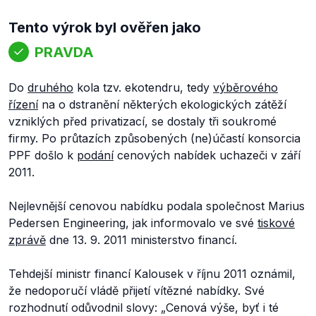
Tento výrok byl ověřen jako
PRAVDA
Do
druhého
kola tzv.
ekotendru
, tedy
výběrového
řízení
na o
dstranění některých ekologických zátěží
vzniklých před privatizací,
se dostaly tři soukromé
firmy. Po průtazích způsobených (ne)účastí konsorcia
PPF došlo k
podání
cenových nabídek uchazeči v září
2011.
Nejlevnější cenovou nabídku podala společnost Marius
Pedersen Engineering, jak informovalo ve své
tiskové
zprávě
dne 13. 9. 2011 ministerstvo financí.
Tehdejší ministr financí Kalousek v říjnu 2011 oznámil,
že nedoporučí vládě přijetí vítězné nabídky. Své
rozhodnutí odůvodnil slovy: „
Cenová výše, byť i té