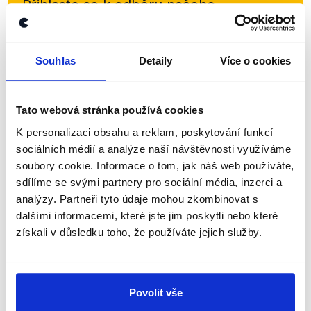
Přihlaste se k odběru našeho
newsletteru nebo
whatsappového
kanálu, kde pravidelně přinášíme
Souhlas
Detaily
Více o cookies
shrnutí nejzajímavějších článků a analýz.
Začněte nás odebírat, a mějte tak
přehled o tom, jaké dezinformace a
Tato webová stránka používá cookies
nepravdy se zrovna v Česku šíří.
K personalizaci obsahu a reklam, poskytování funkcí
sociálních médií a analýze naší návštěvnosti využíváme
soubory cookie. Informace o tom, jak náš web používáte,
Newsletter
WhatsApp
sdílíme se svými partnery pro sociální média, inzerci a
analýzy. Partneři tyto údaje mohou zkombinovat s
dalšími informacemi, které jste jim poskytli nebo které
získali v důsledku toho, že používáte jejich služby.
Sociální sítě
Nenechte si ujít nejnovější události
Povolit vše
z Demagog.cz. Sdílením našich