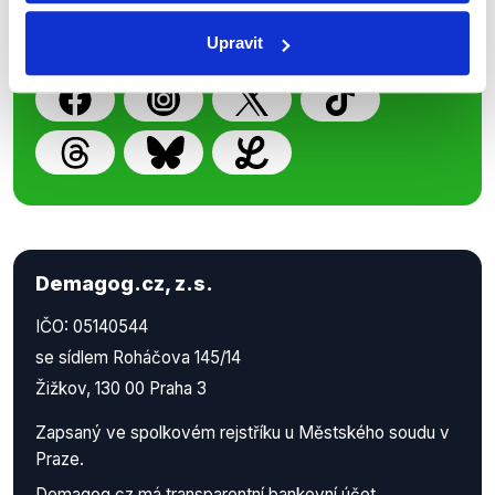
příspěvků přátelům podpoříte naši
práci.
Upravit
Demagog.cz, z.s.
IČO: 05140544
se sídlem Roháčova 145/14
Žižkov, 130 00 Praha 3
Zapsaný ve spolkovém rejstříku u Městského soudu v
Praze.
Demagog.cz má
transparentní bankovní účet