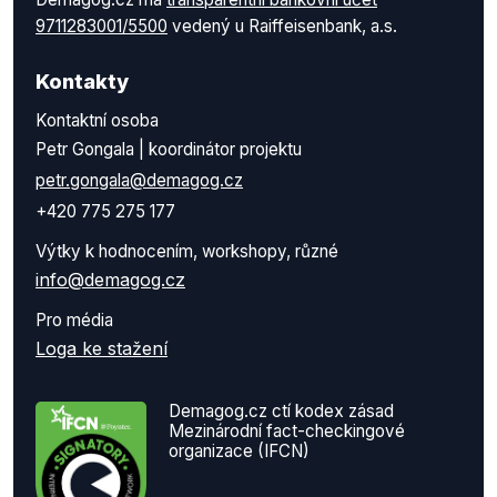
9711283001/5500
vedený u Raiffeisenbank, a.s.
Kontakty
Kontaktní osoba
Petr Gongala | koordinátor projektu
petr.gongala@demagog.cz
+420 775 275 177
Výtky k hodnocením, workshopy, různé
info@demagog.cz
Pro média
Loga ke stažení
Demagog.cz ctí kodex zásad
Mezinárodní fact-checkingové
organizace (IFCN)