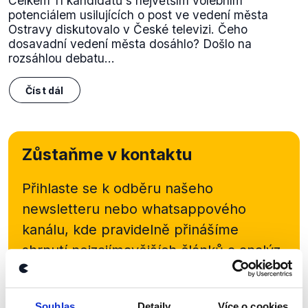
Celkem 11 kandidátů s největším volebním
potenciálem usilujících o post ve vedení města
Ostravy diskutovalo v České televizi. Čeho
dosavadní vedení města dosáhlo? Došlo na
rozsáhlou debatu...
Číst dál
Zůstaňme v kontaktu
Přihlaste se k odběru našeho
newsletteru nebo
whatsappového
kanálu, kde pravidelně přinášíme
shrnutí nejzajímavějších článků a analýz.
Začněte nás odebírat, a mějte tak
přehled o tom, jaké dezinformace a
Souhlas
Detaily
Více o cookies