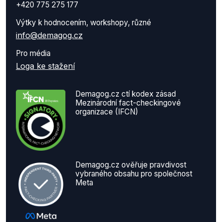
+420 775 275 177
Výtky k hodnocením, workshopy, různé
info@demagog.cz
Pro média
Loga ke stažení
Demagog.cz ctí kodex zásad
Mezinárodní fact-checkingové
organizace (IFCN)
Demagog.cz ověřuje pravdivost
vybraného obsahu pro společnost
Meta