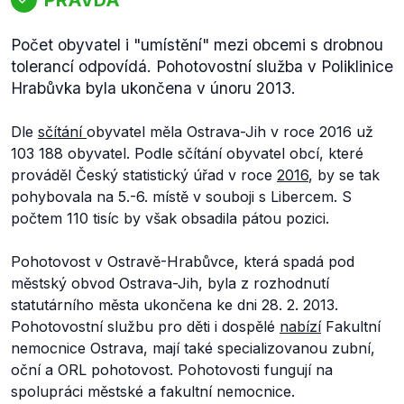
Počet obyvatel i "umístění" mezi obcemi s drobnou
tolerancí odpovídá. Pohotovostní služba v Poliklinice
Hrabůvka byla ukončena v únoru 2013.
Dle
sčítání
obyvatel měla Ostrava-Jih v roce 2016 už
103 188 obyvatel. Podle sčítání obyvatel obcí, které
prováděl Český statistický úřad v roce
2016
, by se tak
pohybovala na 5.-6. místě v souboji s Libercem. S
počtem 110 tisíc by však obsadila pátou pozici.
Pohotovost v Ostravě-Hrabůvce, která spadá pod
městský obvod Ostrava-Jih, byla z rozhodnutí
statutárního města ukončena ke dni 28. 2. 2013.
Pohotovostní službu pro děti i dospělé
nabízí
Fakultní
nemocnice Ostrava, mají také specializovanou zubní,
oční a ORL pohotovost. Pohotovosti fungují na
spolupráci městské a fakultní nemocnice.