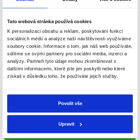
nepravdy se zrovna v Česku šíří.
Newsletter
WhatsApp
Tato webová stránka používá cookies
K personalizaci obsahu a reklam, poskytování funkcí
sociálních médií a analýze naší návštěvnosti využíváme
soubory cookie. Informace o tom, jak náš web používáte,
Sociální sítě
sdílíme se svými partnery pro sociální média, inzerci a
analýzy. Partneři tyto údaje mohou zkombinovat s
Nenechte si ujít nejnovější události
dalšími informacemi, které jste jim poskytli nebo které
z Demagog.cz. Sdílením našich
získali v důsledku toho, že používáte jejich služby.
příspěvků přátelům podpoříte naši
práci.
Povolit vše
Upravit