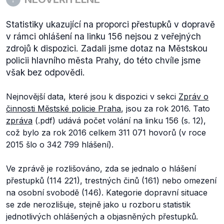
Statistiky ukazující na proporci přestupků v dopravě
v rámci ohlášení na linku 156 nejsou z veřejných
zdrojů k dispozici. Zadali jsme dotaz na Městskou
policii hlavního města Prahy, do této chvíle jsme
však bez odpovědi.
Nejnovější data, které jsou k dispozici v sekci
Zpráv o
činnosti Městské policie Praha
, jsou za rok 2016. Tato
zpráva
(.pdf) udává počet volání na linku 156 (s. 12),
což bylo za rok 2016 celkem 311 071 hovorů (v roce
2015 šlo o 342 799 hlášení).
Ve zprávě je rozlišováno, zda se jednalo o hlášení
přestupků (114 221), trestných činů (161) nebo omezení
na osobní svobodě (146). Kategorie dopravní situace
se zde nerozlišuje, stejně jako u rozboru statistik
jednotlivých ohlášených a objasněných přestupků.