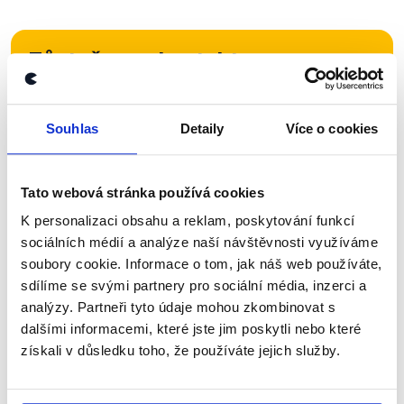
Zůstaňme v kontaktu
Přihlaste se k odběru našeho
Souhlas
Detaily
Více o cookies
newsletteru nebo
whatsappového
kanálu, kde pravidelně přinášíme
shrnutí nejzajímavějších článků a analýz.
Tato webová stránka používá cookies
Začněte nás odebírat, a mějte tak
K personalizaci obsahu a reklam, poskytování funkcí
přehled o tom, jaké dezinformace a
sociálních médií a analýze naší návštěvnosti využíváme
nepravdy se zrovna v Česku šíří.
soubory cookie. Informace o tom, jak náš web používáte,
sdílíme se svými partnery pro sociální média, inzerci a
analýzy. Partneři tyto údaje mohou zkombinovat s
Newsletter
WhatsApp
dalšími informacemi, které jste jim poskytli nebo které
získali v důsledku toho, že používáte jejich služby.