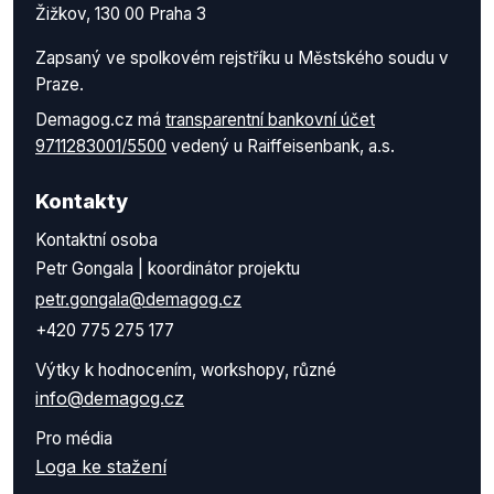
Žižkov, 130 00 Praha 3
Zapsaný ve spolkovém rejstříku u Městského soudu v
Praze.
Demagog.cz má
transparentní bankovní účet
9711283001/5500
vedený u Raiffeisenbank, a.s.
Kontakty
Kontaktní osoba
Petr Gongala | koordinátor projektu
petr.gongala@demagog.cz
+420 775 275 177
Výtky k hodnocením, workshopy, různé
info@demagog.cz
Pro média
Loga ke stažení