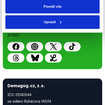
Sociální sítě
Povolit vše
Nenechte si ujít nejnovější události
z Demagog.cz. Sdílením našich
Upravit
příspěvků přátelům podpoříte naši
práci.
Demagog.cz, z.s.
IČO: 05140544
se sídlem Roháčova 145/14