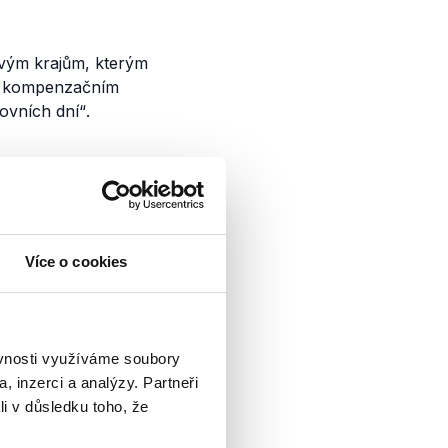
livým krajům, kterým
 kompenzačním
ovních dní“
.
dubický kraj
Více o cookies
ští kandidáti na
dr kandidátky SPD),
a (Strana
ěvnosti využíváme soubory
), Michal...
, inzerci a analýzy. Partneři
li v důsledku toho, že