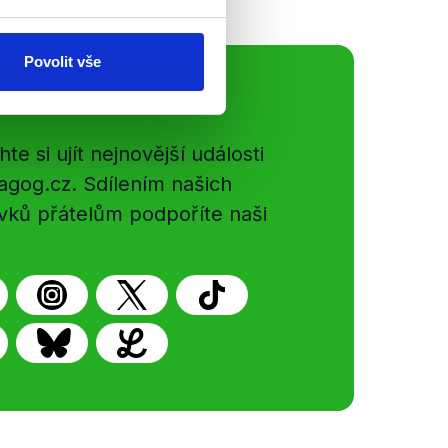
Povolit vše
ální sítě
e si ujít nejnovější události
gog.cz. Sdílením našich
vků přátelům podpoříte naši