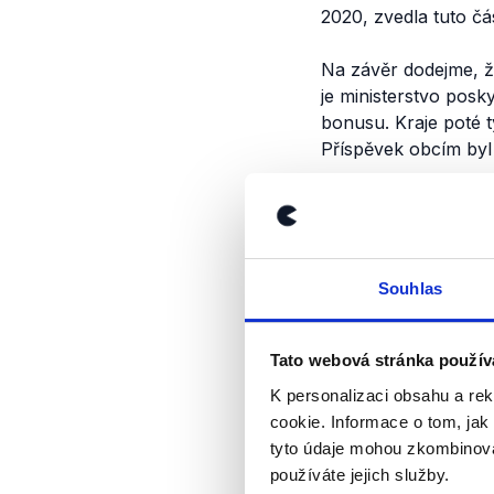
2020, zvedla tuto č
Na závěr dodejme, 
je ministerstvo posk
bonusu. Kraje poté t
Příspěvek obcím byl
Výrok jsme zmí
Souhlas
Tato webová stránka použív
K personalizaci obsahu a re
cookie. Informace o tom, jak
tyto údaje mohou zkombinovat
používáte jejich služby.
OVĚŘENO