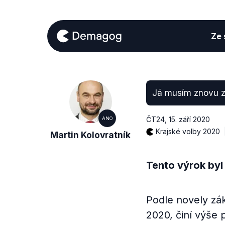
Ze s
Já musím znovu z
ČT24
,
15. září 2020
ANO
Krajské volby 2020
Martin Kolovratník
Tento výrok byl
Podle novely zá
2020, činí výše 