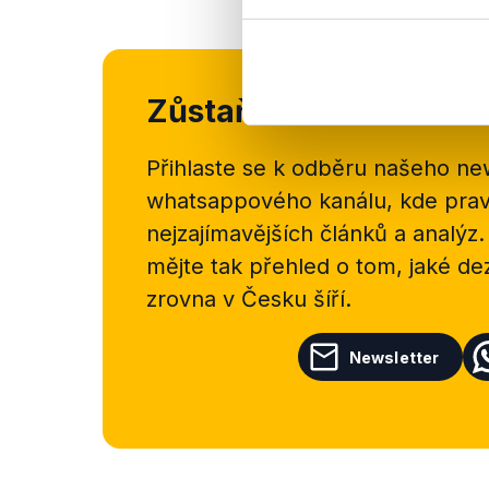
Zůstaňme v kontaktu
Přihlaste se k odběru našeho
new
whatsappového kanálu, kde pravi
nejzajímavějších článků a analýz.
mějte tak přehled o tom, jaké d
zrovna v Česku šíří.
Newsletter