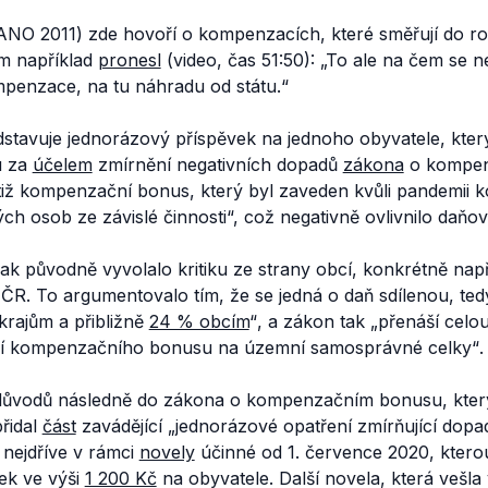
(ANO 2011) zde hovoří o kompenzacích, které směřují do ro
m například
pronesl
(video, čas 51:50):
„To ale na čem se ne
mpenzace, na tu náhradu od státu.“
dstavuje jednorázový příspěvek na jednoho obyvatele, kter
u za
účelem
zmírnění negativních dopadů
zákona
o kompen
tiž kompenzační bonus, který byl zaveden kvůli pandemii 
ých osob ze závislé činnosti“,
což negativně ovlivnilo daňov
ak původně vyvolalo kritiku ze strany obcí, konkrétně nap
ČR. To argumentovalo tím, že se jedná o daň sdílenou, te
 krajům a přibližně
24 % obcím
“
, a zákon tak
„přenáší celou
ní kompenzačního bonusu na územní samosprávné celky“
.
 důvodů následně do zákona o kompenzačním bonusu, kter
řidal
část
zavádějící
„jednorázové opatření zmírňující dop
o nejdříve v rámci
novely
účinné od 1. července 2020, ktero
ek ve výši
1 200 Kč
na obyvatele. Další novela, která vešla