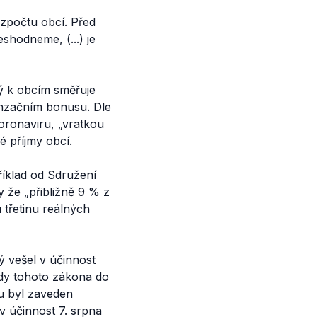
zpočtu obcí. Před
shodneme, (...) je
ý k obcím směřuje
začním bonusu. Dle
koronaviru,
„vratkou
é příjmy obcí.
říklad od
Sdružení
dy že
„přibližně
9 %
z
 třetinu reálných
ý vešel v
účinnost
ady tohoto zákona do
u byl zaveden
 v účinnost
7. srpna