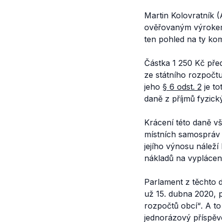
Martin Kolovratník 
ověřovaným výroke
ten pohled na ty ko
Částka 1 250 Kč pře
ze státního rozpočt
jeho
§ 6 odst. 2
je to
daně z příjmů fyzick
Krácení této daně vš
místních samospráv 
jejího výnosu náleží
nákladů na vypláce
Parlament z těchto
už 15. dubna 2020, p
rozpočtů obcí“
. A t
jednorázový příspěv