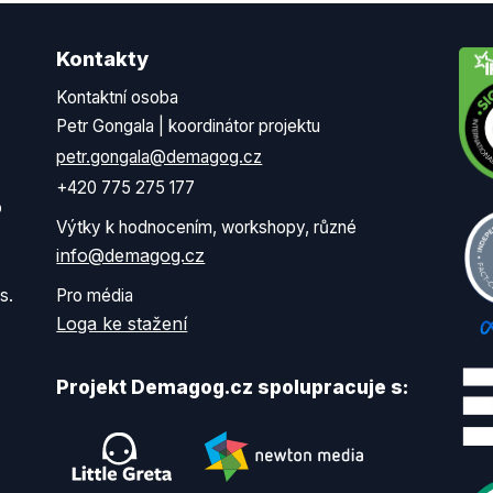
Kontakty
Kontaktní osoba
Petr Gongala | koordinátor projektu
petr.gongala@demagog.cz
+420 775 275 177
o
Výtky k hodnocením, workshopy, různé
info@demagog.cz
s.
Pro média
Loga ke stažení
Projekt Demagog.cz spolupracuje s: