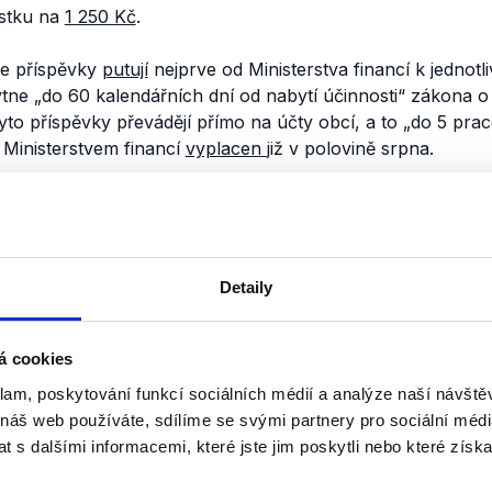
ástku na
1 250 Kč
.
že příspěvky
putují
nejprve od Ministerstva financí k jednot
ytne
„do 60 kalendářních dní od nabytí účinnosti“
zákona o
yto příspěvky převádějí přímo na účty obcí, a to
„do 5 prac
 Ministerstvem financí
vyplacen
již v polovině srpna.
nili
Předvolební debata: Par
Detaily
22. září 2020
V dlouhé debatě se představili kraj
post hejtmana – Tomáš Fadrný (lí
á cookies
Jan Foldyna (KSČM), Robert Hrdin
klam, poskytování funkcí sociálních médií a analýze naší návšt
zelených), Martin Kolovratník (ANO
 náš web používáte, sdílíme se svými partnery pro sociální média
 s dalšími informacemi, které jste jim poskytli nebo které získa
Číst dál