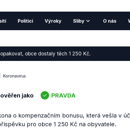
ítí
Politici
Výroky
Sliby
O nás
opakovat, obce dostaly těch 1 250 Kč.
Koronavirus
 ověřen jako
PRAVDA
kona o kompenzačním bonusu, která vešla v úči
příspěvku pro obce 1 250 Kč na obyvatele.