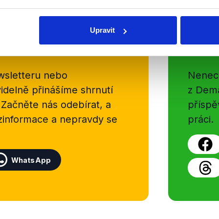
Upravit
Soci
sletteru nebo
Nenecht
delně přinášíme shrnutí
z Dema
 Začněte nás odebírat, a
příspě
ezinformace a nepravdy se
práci.
WhatsApp