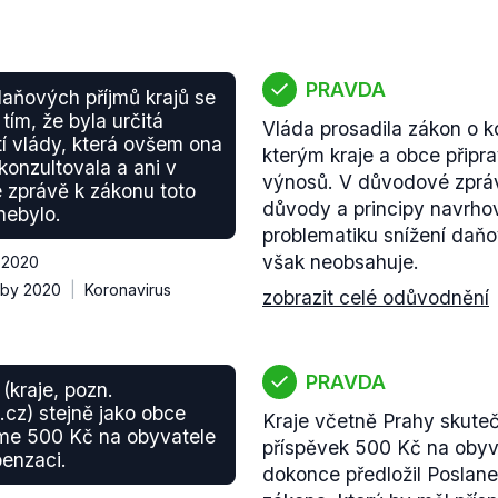
PRAVDA
aňových příjmů krajů se
 tím, že byla určitá
Vláda prosadila zákon o
í vlády, která ovšem ona
kterým kraje a obce připr
konzultovala a ani v
výnosů. V důvodové zpráv
zprávě k zákonu toto
důvody a principy navrho
nebylo.
problematiku snížení daňov
však neobsahuje.
í 2020
lby 2020
Koronavirus
zobrazit celé odůvodnění
PRAVDA
(kraje, pozn.
z) stejně jako obce
Kraje včetně Prahy skuteč
me 500 Kč na obyvatele
příspěvek 500 Kč na obyva
enzaci.
dokonce předložil Posla