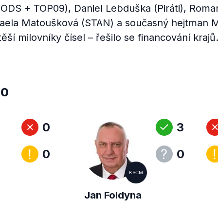
(ODS + TOP09), Daniel Lebduška (Piráti), Roman
haela Matoušková (STAN) a současný hejtman M
ší milovníky čísel – řešilo se financování krajů
20
0
3
0
0
KSČM
Jan Foldyna