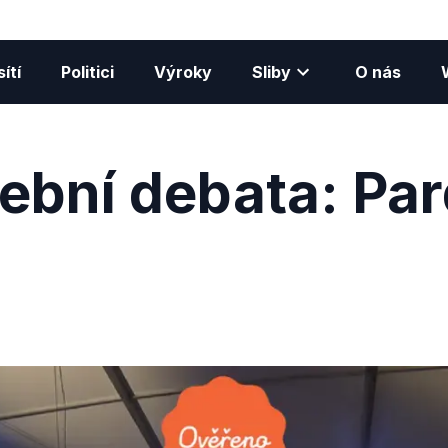
ítí
Politici
Výroky
Sliby
O nás
ební debata: Pa