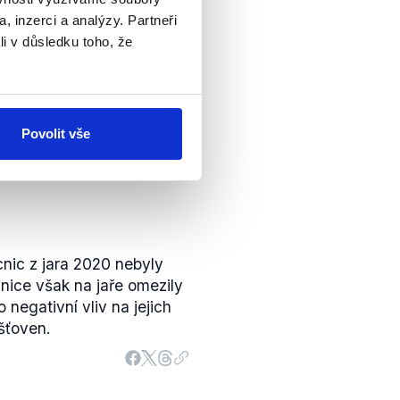
, inzerci a analýzy. Partneři
li v důsledku toho, že
Povolit vše
nic z jara 2020 nebyly
ice však na jaře omezily
 negativní vliv na jejich
šťoven.