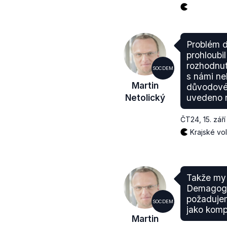
Problém d
prohloubil
rozhodnut
SOCDEM
s námi ne
Martin
důvodové 
Netolický
uvedeno 
ČT24
,
15. zář
Krajské vo
Takže my 
Demagog.c
požaduje
SOCDEM
jako komp
Martin