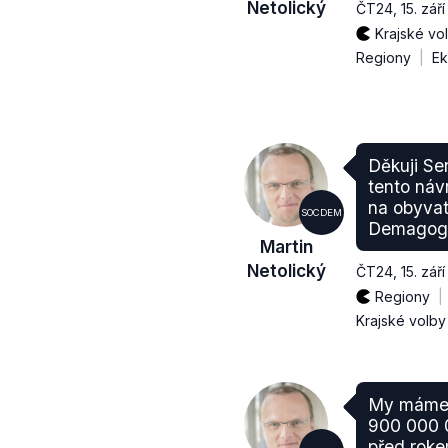
Netolický
ČT24
,
15. zář
Krajské vo
Regiony
Ek
Děkuji Se
tento ná
na obyvat
SOCDEM
Demagog.
Martin
Netolický
ČT24
,
15. zář
Regiony
Krajské volb
My máme
900 000 0
před roke