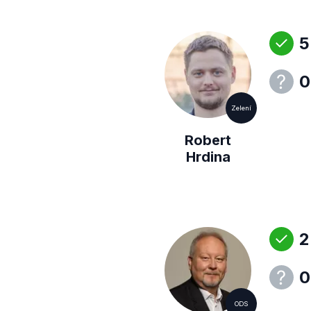
5
0
Zelení
Robert
Hrdina
2
0
ODS