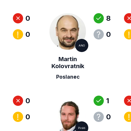
0
8
0
0
ANO
Martin
Kolovratník
Poslanec
0
1
0
0
Piráti