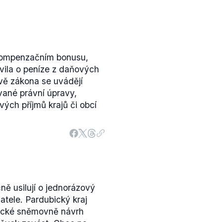
 kompenzačním bonusu,
avila o peníze z daňových
ě zákona se uvádějí
vané právní úpravy,
ých příjmů krajů či obcí
ně usilují o jednorázový
tele. Pardubický kraj
necké sněmovně návrh