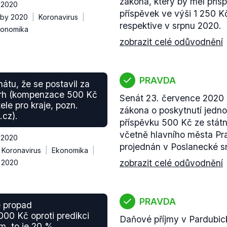
zákona, který by měl přís
í 2020
příspěvek ve výši 1 250 Kč
lby 2020
Koronavirus
respektive v srpnu 2020.
onomika
zobrazit celé odůvodnění
PRAVDA
nátu, že se postavil za
vrh (kompenzace 500 Kč
Senát 23. července 2020 s
ele pro kraje, pozn.
zákona o poskytnutí jedn
cz).
příspěvku 500 Kč ze státn
včetně hlavního města Pr
í 2020
projednán v Poslanecké 
Koronavirus
Ekonomika
zobrazit celé odůvodnění
y 2020
PRAVDA
 propad
00 Kč oproti predikci
Daňové příjmy v Pardubick
m, to je 20 %.