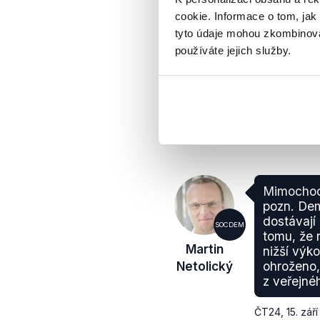
0
cookie. Informace o tom, jak
SOCDEM
tyto údaje mohou zkombinovat
používáte jejich služby.
Martin
Netolický
Hejtman
Pardubického
kraje
Mimochod
pozn. De
dostávají 
SOCDEM
tomu, že 
Martin
nižší výko
Netolický
ohroženo,
z veřejnéh
ČT24
,
15. zář