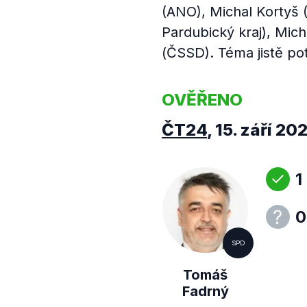
(ANO), Michal Kortyš 
Pardubický kraj), Mic
(ČSSD). Téma jistě potě
OVĚŘENO
ČT24
,
15. září 20
1
0
SPD
Tomáš
Fadrný