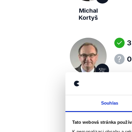
Michal
Kortyš
3
0
KDU-
ČSL
Roman Línek
Souhlas
1
Tato webová stránka použív
K personalizaci obsahu a re