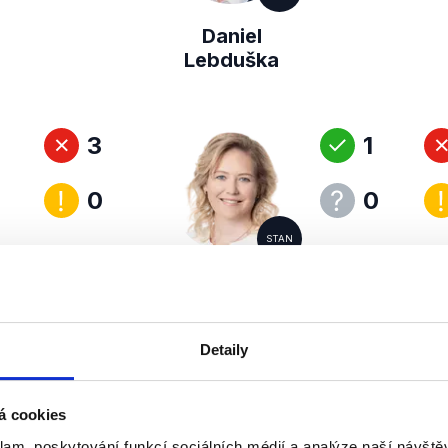
Daniel
Lebduška
3
1
0
0
STAN
Michaela
Matoušková
Detaily
0
1
á cookies
klam, poskytování funkcí sociálních médií a analýze naší návšt