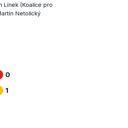
 Línek (Koalice pro
artin Netolický
.
0
1