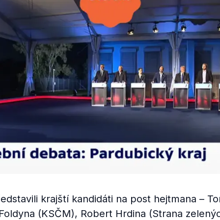
dstavili krajští kandidáti na post hejtmana – T
Foldyna (KSČM), Robert Hrdina (Strana zelenýc