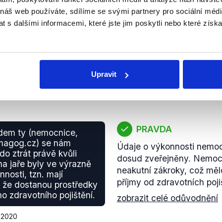
0
 náš web používáte, sdílíme se svými partnery pro sociální média
 s dalšími informacemi, které jste jim poskytli nebo které získa
Upravit
PRAVDA
em ty (nemocnice,
magog.cz) se nám
Údaje o výkonnosti nemoc
do ztrát právě kvůli
dosud zveřejněny. Nemocn
na jaře byly ve výrazně
neakutní zákroky, což mělo
nnosti, tzn. mají
příjmy od zdravotních poji
 že dostanou prostředky
o zdravotního pojištění.
zobrazit celé odůvodnění
í 2020