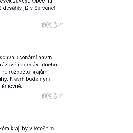
pěvek zavést. Obce na
 dosáhly již v červenci,
chválil senátní návrh
orázového nenávratného
ího rozpočtu krajům
ahy. Návrh bude nyní
sněmovně.
ém kraji by v letošním