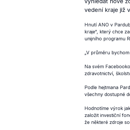
vyhledat nové z
vedení kraje již
Hnutí ANO v Pardubi
kraje“, který chce z
unijního programu R
„V průměru bychom r
Na svém Facebook
zdravotnictví, školst
Podle hejtmana Par
všechny dostupné d
Hodnotíme výrok jak
založit investiční f
že některé zdroje s