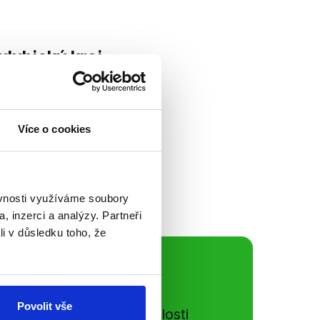
dubický kraj
ští kandidáti na
dr kandidátky SPD),
Více o cookies
a (Strana
), Michal...
ěvnosti využíváme soubory
, inzerci a analýzy. Partneři
li v důsledku toho, že
ální sítě
Povolit vše
e si ujít nejnovější události