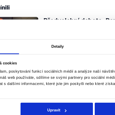
nili
Předvolební debata: Par
22. září 2020
V dlouhé debatě se představili kraj
post hejtmana – Tomáš Fadrný (lí
Detaily
Jan Foldyna (KSČM), Robert Hrdin
zelených), Martin Kolovratník (ANO
á cookies
Číst dál
klam, poskytování funkcí sociálních médií a analýze naší návšt
 náš web používáte, sdílíme se svými partnery pro sociální média
 s dalšími informacemi, které jste jim poskytli nebo které získa
Soci
Upravit
sletteru nebo
Nenecht