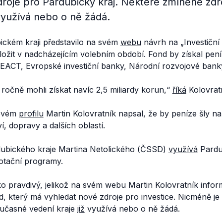
droje pro Pardubický kraj. Některé zmíněné zd
 využívá nebo o ně žádá.
ckém kraji představilo na svém
webu
návrh na „Investiční
aložit v nadcházejícím volebním období. Fond by získal pen
EACT, Evropské investiční banky, Národní rozvojové bank
očně mohli získat navíc 2,5 miliardy korun,“
říká
Kolovratn
ovém
profilu
Martin Kolovratník napsal, že by peníze šly na
ví, dopravy a dalších oblastí.
dubického kraje Martina Netolického (ČSSD)
využívá
Pardub
otační programy.
o pravdivý, jelikož na svém webu Martin Kolovratník info
ond, který má vyhledat nové zdroje pro investice. Nicméně j
oučasné vedení kraje
již
využívá nebo o ně žádá.