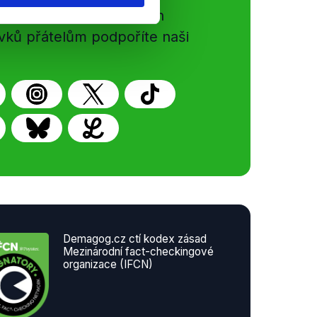
gog.cz. Sdílením našich
vků přátelům podpoříte naši
Demagog.cz ctí kodex zásad
Mezinárodní fact-checkingové
organizace (IFCN)