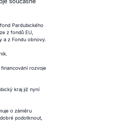
roje současné
 fond Pardubického
íze z fondů EU,
y a z Fondu obnovy.
ík.
 financování rozvoje
ický kraj již nyní
rmuje o záměru
e dobré podotknout,