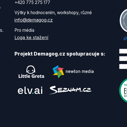
+420 775 275 177
o
Výtky k hodnocením, workshopy, různé
info@demagog.cz
s.
Pro média
Loga ke stažení
Projekt Demagog.cz spolupracuje s: