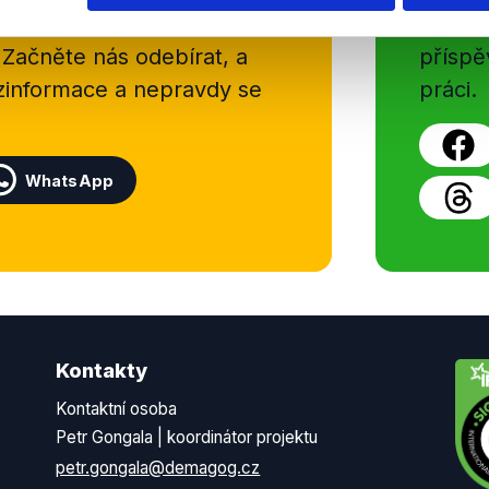
delně přinášíme shrnutí
z Dema
 Začněte nás odebírat, a
příspě
ezinformace a nepravdy se
práci.
WhatsApp
Kontakty
Kontaktní osoba
Petr Gongala | koordinátor projektu
petr.gongala@demagog.cz