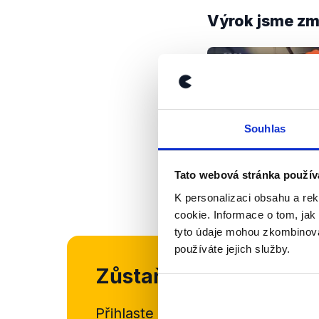
Výrok jsme zmí
Souhlas
Tato webová stránka použív
OVĚŘENO
K personalizaci obsahu a re
cookie. Informace o tom, jak
tyto údaje mohou zkombinovat
používáte jejich služby.
Zůstaňme v kontaktu
Přihlaste se k odběru našeho
new