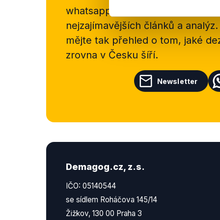
whatsappového kanálu, kde pravi
nejzajímavějších článků a analýz.
mějte tak přehled o tom, jaké d
zrovna v Česku šíří.
Newsletter
Demagog.cz, z.s.
IČO: 05140544
se sídlem Roháčova 145/14
Žižkov, 130 00 Praha 3