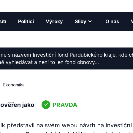
ítí
Politici
Výroky
Sliby
O nás
me s názvem Investiční fond Pardubického kraje, kde 
ně vyhledávat a není to jen fond obnovy...
Ekonomika
 ověřen jako
PRAVDA
ík představil na svém webu návrh na investiční