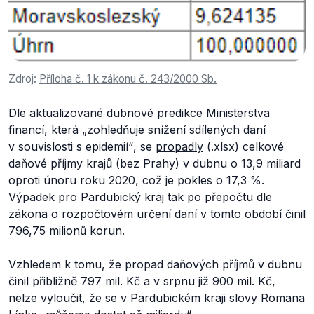
Zdroj:
Příloha č. 1 k zákonu č. 243/2000 Sb.
Dle aktualizované dubnové predikce Ministerstva
financí
, která
„zohledňuje snížení sdílených daní
v souvislosti s epidemií“
, se
propadly
(.xlsx) celkové
daňové příjmy krajů (bez Prahy) v dubnu o 13,9 miliard
oproti únoru roku 2020, což je pokles o 17,3 %.
Výpadek pro Pardubický kraj tak po přepočtu dle
zákona o rozpočtovém určení daní v tomto období činil
796,75 milionů korun.
Vzhledem k tomu, že propad daňových příjmů v dubnu
činil přibližně 797 mil. Kč a v srpnu již 900 mil. Kč,
nelze vyloučit, že se v Pardubickém kraji slovy Romana