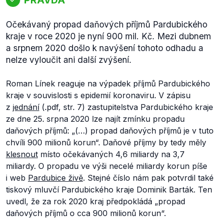
Očekávaný propad daňových příjmů Pardubického
kraje v roce 2020 je nyní 900 mil. Kč. Mezi dubnem
a srpnem 2020 došlo k navýšení tohoto odhadu a
nelze vyloučit ani další zvýšení.
Roman Línek reaguje na výpadek příjmů Pardubického
kraje v souvislosti s epidemií koronaviru. V zápisu
z
jednání
(.pdf, str. 7) zastupitelstva Pardubického kraje
ze dne 25. srpna 2020 lze najít zmínku propadu
daňových příjmů:
„(…) propad daňových příjmů je v tuto
chvíli 900 milionů korun“.
Daňové příjmy by tedy měly
klesnout
místo očekávaných 4,6 miliardy na 3,7
miliardy.
O propadu ve výši necelé miliardy korun píše
i web
Pardubice živě
. Stejné číslo nám pak potvrdil také
tiskový mluvčí Pardubického kraje Dominik Barták. Ten
uvedl, že za rok 2020 kraj předpokládá
„propad
daňových příjmů o cca 900 milionů korun
“.