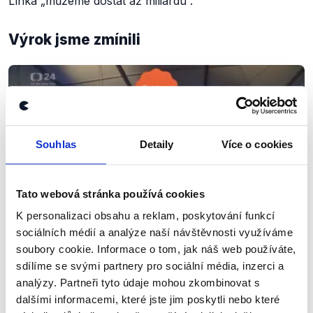
Línka
„můžeme dostat až miliardu“.
Výrok jsme zmínili
Souhlas
Detaily
Více o cookies
Tato webová stránka používá cookies
K personalizaci obsahu a reklam, poskytování funkcí
OVĚŘENO
sociálních médií a analýze naší návštěvnosti využíváme
soubory cookie. Informace o tom, jak náš web používáte,
Předvolební debata: Pardubický kraj
sdílíme se svými partnery pro sociální média, inzerci a
analýzy. Partneři tyto údaje mohou zkombinovat s
22. září 2020
dalšími informacemi, které jste jim poskytli nebo které
V dlouhé debatě se představili krajští kandidáti na