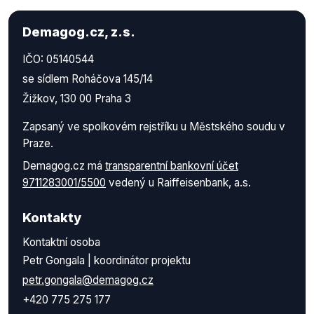
Demagog.cz, z.s.
IČO: 05140544
se sídlem Roháčova 145/14
Žižkov, 130 00 Praha 3
Zapsaný ve spolkovém rejstříku u Městského soudu v
Praze.
Demagog.cz má
transparentní bankovní účet
9711283001/5500
vedený u Raiffeisenbank, a.s.
Kontakty
Kontaktní osoba
Petr Gongala | koordinátor projektu
petr.gongala@demagog.cz
+420 775 275 177