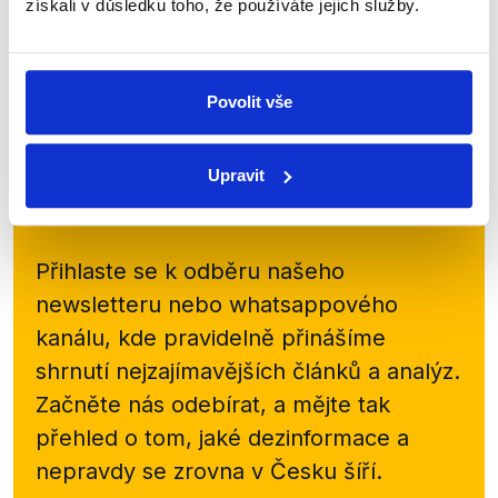
získali v důsledku toho, že používáte jejich služby.
post hejtmana – Tomáš Fadrný (lídr kandidátky
SPD), Jan Foldyna (KSČM), Robert Hrdina (Strana
zelených), Martin Kolovratník (ANO), Michal...
Povolit vše
Číst dál
Upravit
Zůstaňme v kontaktu
Přihlaste se k odběru našeho
newsletteru nebo
whatsappového
kanálu, kde pravidelně přinášíme
shrnutí nejzajímavějších článků a analýz.
Začněte nás odebírat, a mějte tak
přehled o tom, jaké dezinformace a
nepravdy se zrovna v Česku šíří.