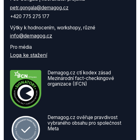
petr.gongala@demagog.cz
+420 775 275 177
Výtky k hodnocením, workshopy, různé
info@demagog.cz
Pro média
Loga ke stažení
Demagog.cz ctí kodex zásad
Mezinárodní fact-checkingové
organizace (IFCN)
Demagog.cz ověřuje pravdivost
vybraného obsahu pro společnost
Meta