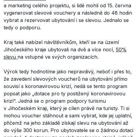
a marketing celého projektu, si lidé mohli od 15. června
vygenerovat slevové vouchery a následně do 48 hodin
vybrat a rezervovat ubytování i se slevou. Jednalo se
tedy o podporu.
Kraj také nabízel návštěvníkům, kteří se na území
Jihočeského kraje ubytovali na dvě a více nocí,
50%
slevu
na vstupné ve svých organizacích.
Výrok tedy hodnotíme jako nepravdivý, neboť i přes to,
že zavedení slevových voucherů na ubytování přímo
souvisí s koronavirovou krizí, nedá se tento program
popsat jako
„dotace pro ty postižený koronavirovou
krizí“.
Jedná se o program podpory turismu
v Jihočeském kraji, který je cílen právě na turisty. Ti si
mohou voucher stáhnout a sami vybrat, kde jej uplatní,
přičemž na jeho základě získají slevu na ubytování až
do výše 300 korun. Pro ubytovatele se o žádnou dotaci