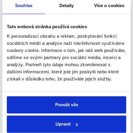
Souhlas
Detaily
Více o cookies
26. září 2020
Kdo usedne do hejtmanského křesla v kraji rybníků
a vodáků? V předvolebním klání na ČT24 se střetli:
Tato webová stránka používá cookies
Pavel Hroch (Jihočeši 2012), František Konečný
K personalizaci obsahu a reklam, poskytování funkcí
(ANO), Martin Kuba (ODS), Lukáš Mareš...
sociálních médií a analýze naší návštěvnosti využíváme
soubory cookie. Informace o tom, jak náš web používáte,
Číst dál
sdílíme se svými partnery pro sociální média, inzerci a
analýzy. Partneři tyto údaje mohou zkombinovat s
dalšími informacemi, které jste jim poskytli nebo které
Zůstaňme v kontaktu
získali v důsledku toho, že používáte jejich služby.
Přihlaste se k odběru našeho
newsletteru nebo
whatsappového
Povolit vše
kanálu, kde pravidelně přinášíme
shrnutí nejzajímavějších článků a analýz.
Upravit
Začněte nás odebírat, a mějte tak