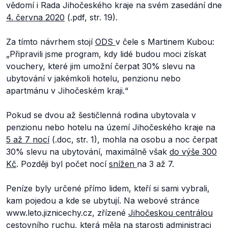
vědomí i Rada Jihočeského kraje na svém zasedání dne
4. června 2020
(.pdf, str. 19).
Za tímto návrhem stojí
ODS
v čele s Martinem Kubou:
„Připravili jsme program, kdy lidé budou moci získat
vouchery, které jim umožní čerpat 30% slevu na
ubytování v jakémkoli hotelu, penzionu nebo
apartmánu v Jihočeském kraji.“
Pokud se dvou až šestičlenná rodina ubytovala v
penzionu nebo hotelu na území Jihočeského kraje na
5 až 7 nocí
(.doc, str. 1), mohla na osobu a noc čerpat
30% slevu na ubytování, maximálně však
do výše 300
Kč
. Později byl počet nocí
snížen
na 3 až 7.
Peníze byly určené přímo lidem, kteří si sami vybrali,
kam pojedou a kde se ubytují. Na webové stránce
www.leto.jiznicechy.cz, zřízené
Jihočeskou centrálou
cestovního ruchu
, která měla na starosti administraci