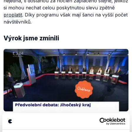
nejedná, ti dostanou za nocleh zaplaceno stejně, jelikož
si mohou nechat celou poskytnutou slevu zpětně
proplatit
. Díky programu však mají šanci na vyšší počet
návštěvníků.
Výrok jsme zmínili
OVĚŘENO
Předvolební debata: Jihočeský kraj