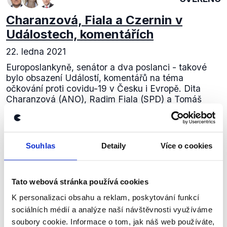
Charanzová, Fiala a Czernin v
Událostech, komentářích
22. ledna 2021
Europoslankyně, senátor a dva poslanci - takové
bylo obsazení Událostí, komentářů na téma
očkování proti covidu-19 v Česku i Evropě. Dita
Charanzová (ANO), Radim Fiala (SPD) a Tomáš
Czernin...
Číst dál
Souhlas
Detaily
Více o cookies
Zůstaňme v kontaktu
Tato webová stránka používá cookies
K personalizaci obsahu a reklam, poskytování funkcí
Přihlaste se k odběru našeho
sociálních médií a analýze naší návštěvnosti využíváme
newsletteru nebo
whatsappového
soubory cookie. Informace o tom, jak náš web používáte,