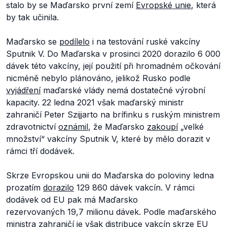
stalo by se Maďarsko první zemí
Evropské unie
, která
by tak učinila.
Maďarsko se
podílelo
i na testování ruské vakcíny
Sputnik V. Do Maďarska v prosinci 2020 dorazilo 6 000
dávek této vakcíny, její použití při hromadném očkování
nicméně nebylo plánováno, jelikož Rusko podle
vyjádření
maďarské vlády nemá dostatečné výrobní
kapacity. 22 ledna 2021 však maďarský ministr
zahraničí Peter Szijjarto na brífinku s ruským ministrem
zdravotnictví
oznámil
, že Maďarsko
zakoupí
„velké
množství“ vakcíny Sputnik V, které by mělo dorazit v
rámci tří dodávek.
Skrze Evropskou unii do Maďarska do poloviny ledna
prozatím
dorazilo
129 860 dávek vakcín. V rámci
dodávek od EU pak má Maďarsko
rezervovaných 19,7 milionu dávek. Podle maďarského
ministra zahraničí je však
distribuce
vakcín skrze EU