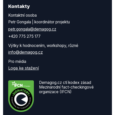
Kontakty
Kontaktní osoba
Petr Gongala | koordinátor projektu
petr.gongala@demagog.cz
+420 775 275 177
Výtky k hodnocením, workshopy, různé
info@demagog.cz
Pro média
Loga ke stažení
Demagog.cz ctí kodex zásad
Mezinárodní fact-checkingové
organizace (IFCN)