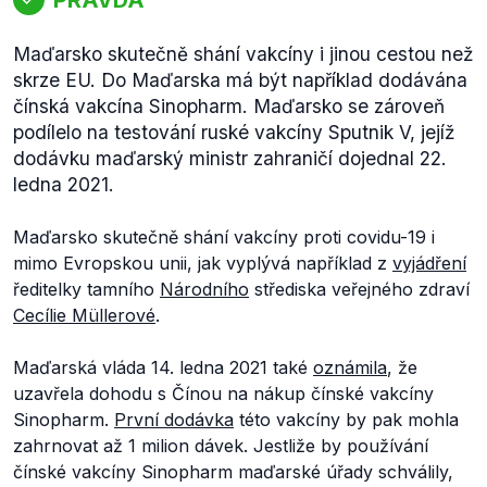
Maďarsko skutečně shání vakcíny i jinou cestou než
skrze EU. Do Maďarska má být například dodávána
čínská vakcína Sinopharm. Maďarsko se zároveň
podílelo na testování ruské vakcíny Sputnik V, jejíž
dodávku maďarský ministr zahraničí dojednal 22.
ledna 2021.
Maďarsko skutečně shání vakcíny proti covidu-19 i
mimo Evropskou unii, jak vyplývá například z
vyjádření
ředitelky tamního
Národního
střediska veřejného zdraví
Cecílie Müllerové
.
Maďarská vláda 14. ledna 2021 také
oznámila
, že
uzavřela dohodu s Čínou na nákup čínské vakcíny
Sinopharm.
První dodávka
této vakcíny by pak mohla
zahrnovat až 1 milion dávek. Jestliže by používání
čínské vakcíny Sinopharm maďarské úřady schválily,