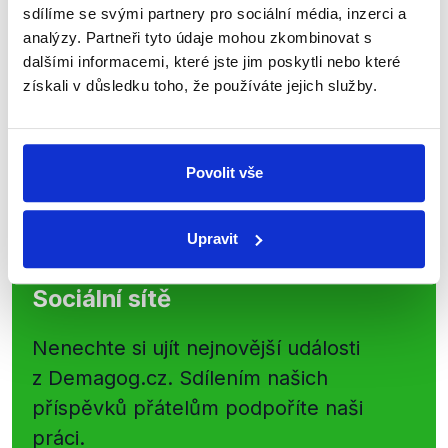
sdílíme se svými partnery pro sociální média, inzerci a
kanálu, kde pravidelně přinášíme
analýzy. Partneři tyto údaje mohou zkombinovat s
shrnutí nejzajímavějších článků a analýz.
dalšími informacemi, které jste jim poskytli nebo které
Začněte nás odebírat, a mějte tak
získali v důsledku toho, že používáte jejich služby.
přehled o tom, jaké dezinformace a
nepravdy se zrovna v Česku šíří.
Povolit vše
Newsletter
WhatsApp
Upravit
Sociální sítě
Nenechte si ujít nejnovější události
z Demagog.cz. Sdílením našich
příspěvků přátelům podpoříte naši
práci.