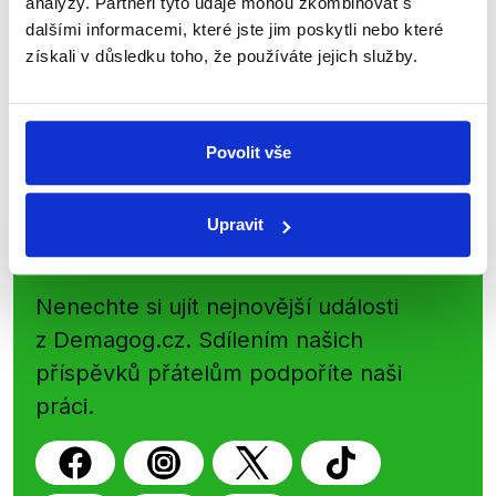
analýzy. Partneři tyto údaje mohou zkombinovat s
Začněte nás odebírat, a mějte tak
dalšími informacemi, které jste jim poskytli nebo které
přehled o tom, jaké dezinformace a
získali v důsledku toho, že používáte jejich služby.
nepravdy se zrovna v Česku šíří.
Newsletter
WhatsApp
Povolit vše
Upravit
Sociální sítě
Nenechte si ujít nejnovější události
z Demagog.cz. Sdílením našich
příspěvků přátelům podpoříte naši
práci.