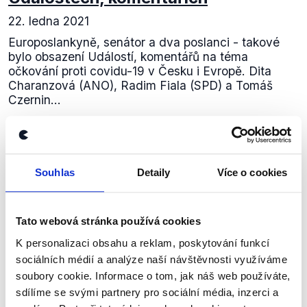
22. ledna 2021
Europoslankyně, senátor a dva poslanci - takové
bylo obsazení Událostí, komentářů na téma
očkování proti covidu-19 v Česku i Evropě. Dita
Charanzová (ANO), Radim Fiala (SPD) a Tomáš
Czernin...
Číst dál
Souhlas
Detaily
Více o cookies
Zůstaňme v kontaktu
Tato webová stránka používá cookies
Přihlaste se k odběru našeho
K personalizaci obsahu a reklam, poskytování funkcí
newsletteru nebo
whatsappového
sociálních médií a analýze naší návštěvnosti využíváme
kanálu, kde pravidelně přinášíme
soubory cookie. Informace o tom, jak náš web používáte,
shrnutí nejzajímavějších článků a analýz.
sdílíme se svými partnery pro sociální média, inzerci a