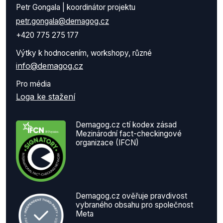
Petr Gongala | koordinátor projektu
petr.gongala@demagog.cz
+420 775 275 177
Výtky k hodnocením, workshopy, různé
info@demagog.cz
Pro média
Loga ke stažení
Demagog.cz ctí kodex zásad
Mezinárodní fact-checkingové
organizace (IFCN)
Demagog.cz ověřuje pravdivost
vybraného obsahu pro společnost
Meta