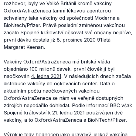
rozhovor, byly ve Velké Británii kromě vakcíny
Oxford/AstraZeneca tamní lékovou agenturou
schváleny
také vakcíny od společností Moderna a
BioNtech/Pfizer. Právě poslední zmíněnou vakcínou
začalo Spojené království očkovat své občany nejdříve,
první dávku dostala již
8. prosince
2020 91letá
Margaret Keenan.
Vakcíny Oxford/
AstraZeneca
má britská vláda
objednáno
100 milionů dávek, první člověk jí byl
naočkován
4. ledna 2021
. V následujících dnech začala
distribuce vakcíny do očkovacích center. Data o
aktuálním počtu naočkovaných vakcínou
Oxford/AstraZeneca se nám ve veřejně dostupných
zdrojích nepodařilo dohledat. Podle informací BBC však
Spojené království k 21. lednu 2021
používá
jen dvě
vakcíny, a to Oxford/AstraZeneca a BioNTech/Pfizer.
Výrok je tedy hodnocen jako pravdivý, jelikož vakcína