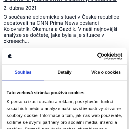
2. dubna 2021
O současné epidemické situaci v České republice
debatovali na CNN Prima News poslanci
Kolovratník, Okamura a Gazdík. V naší nejnovější
analýze se dočtete, jaká byla a je situace v
okresech...
Číst dál
Souhlas
Detaily
Více o cookies
Zůstaňme v kontaktu
Tato webová stránka používá cookies
Přihlaste se k odběru našeho
K personalizaci obsahu a reklam, poskytování funkcí
newsletteru nebo
whatsappového
sociálních médií a analýze naší návštěvnosti využíváme
kanálu, kde pravidelně přinášíme
soubory cookie. Informace o tom, jak náš web používáte,
shrnutí nejzajímavějších článků a analýz.
sdílíme se svými partnery pro sociální média, inzerci a