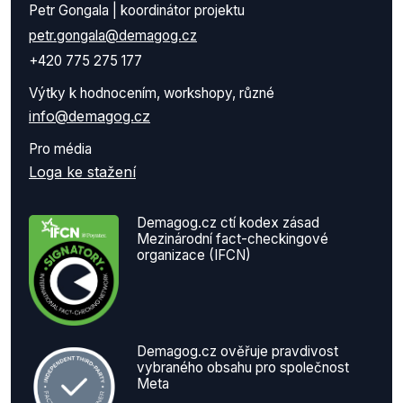
Petr Gongala | koordinátor projektu
petr.gongala@demagog.cz
+420 775 275 177
Výtky k hodnocením, workshopy, různé
info@demagog.cz
Pro média
Loga ke stažení
Demagog.cz ctí kodex zásad
Mezinárodní fact-checkingové
organizace (IFCN)
Demagog.cz ověřuje pravdivost
vybraného obsahu pro společnost
Meta