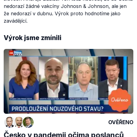
nedorazí žádné vakcíny Johnosn & Johnson, ale jen
že nedorazí v dubnu. Výrok proto hodnotíme jako
zavádějící.
Výrok jsme zmínili
OVĚŘENO
Česko v pandemii očima poslanců