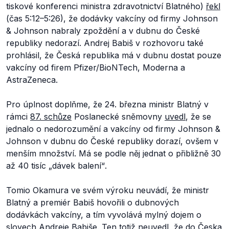
tiskové konferenci ministra zdravotnictví Blatného)
řekl
(čas 5:12–5:26), že dodávky vakcíny od firmy Johnson
& Johnson nabraly zpoždění a v dubnu do České
republiky nedorazí. Andrej Babiš v rozhovoru také
prohlásil, že Česká republika má v dubnu dostat pouze
vakcíny od firem Pfizer/BioNTech, Moderna a
AstraZeneca.
Pro úplnost doplňme, že 24. března ministr Blatný v
rámci
87. schůze
Poslanecké sněmovny
uvedl
, že se
jednalo o nedorozumění a vakcíny od firmy Johnson &
Johnson v dubnu do České republiky dorazí, ovšem v
menším množství. Má se podle něj jednat o přibližně 30
až 40 tisíc
„dávek balení“
.
Tomio Okamura ve svém výroku neuvádí, že ministr
Blatný a premiér Babiš hovořili o dubnových
dodávkách vakcíny, a tím vyvolává mylný dojem o
slovech Andreje Babiše. Ten totiž neuvedl, že do Česka