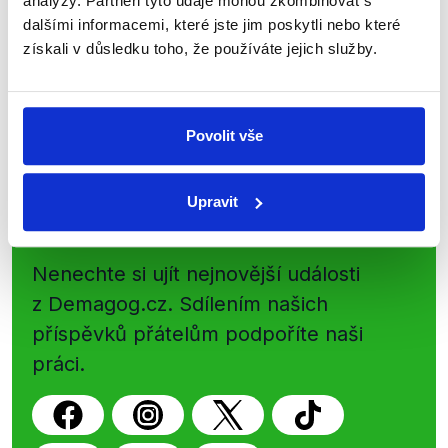
Začněte nás odebírat, a mějte tak
analýzy. Partneři tyto údaje mohou zkombinovat s
dalšími informacemi, které jste jim poskytli nebo které
přehled o tom, jaké dezinformace a
získali v důsledku toho, že používáte jejich služby.
nepravdy se zrovna v Česku šíří.
Newsletter
WhatsApp
Povolit vše
Upravit
Sociální sítě
Nenechte si ujít nejnovější události
z Demagog.cz. Sdílením našich
příspěvků přátelům podpoříte naši
práci.