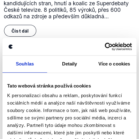
kandidujících stran, hnutí a koalic ze Superdebaty
České televize. 8 politiků, 85 výroků, přes 600
odkazů na zdroje a především důkladná...
Číst dál
Zůstaňme v kontaktu
Souhlas
Detaily
Více o cookies
Přihlaste se k odběru našeho
newsletteru nebo
whatsappového
Tato webová stránka používá cookies
kanálu, kde pravidelně přinášíme
K personalizaci obsahu a reklam, poskytování funkcí
shrnutí nejzajímavějších článků a analýz.
sociálních médií a analýze naší návštěvnosti využíváme
soubory cookie. Informace o tom, jak náš web používáte,
Začněte nás odebírat, a mějte tak
sdílíme se svými partnery pro sociální média, inzerci a
přehled o tom, jaké dezinformace a
analýzy. Partneři tyto údaje mohou zkombinovat s
nepravdy se zrovna v Česku šíří.
dalšími informacemi, které jste jim poskytli nebo které