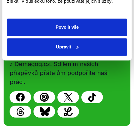
získali v důsledku toho, že používáte jejich služby.
Newsletter
WhatsApp
Povolit vše
Sociální sítě
Upravit
Nenechte si ujít nejnovější události
z Demagog.cz. Sdílením našich
příspěvků přátelům podpoříte naši
práci.