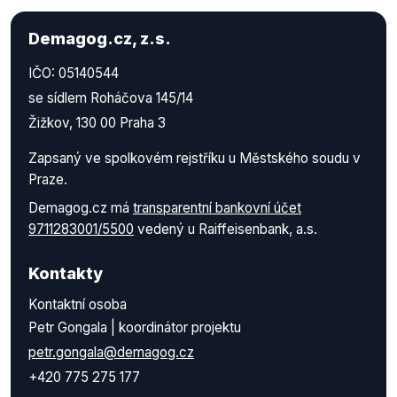
Demagog.cz, z.s.
IČO: 05140544
se sídlem Roháčova 145/14
Žižkov, 130 00 Praha 3
Zapsaný ve spolkovém rejstříku u Městského soudu v
Praze.
Demagog.cz má
transparentní bankovní účet
9711283001/5500
vedený u Raiffeisenbank, a.s.
Kontakty
Kontaktní osoba
Petr Gongala | koordinátor projektu
petr.gongala@demagog.cz
+420 775 275 177