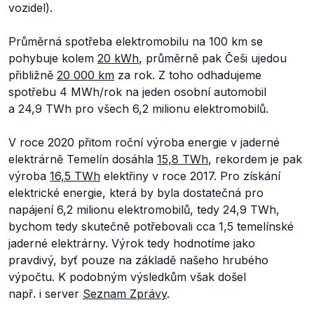
vozidel).
Průměrná spotřeba elektromobilu na 100 km se
pohybuje kolem
20 kWh
, průměrně pak Češi ujedou
přibližně
20 000 km
za rok. Z toho odhadujeme
spotřebu 4 MWh/rok na jeden osobní automobil
a 24,9 TWh pro všech 6,2 milionu elektromobilů.
V roce 2020 přitom roční výroba energie v jaderné
elektrárně Temelín dosáhla
15,8 TWh
, rekordem je pak
výroba
16,5 TWh
elektřiny v roce 2017. Pro získání
elektrické energie, která by byla dostatečná pro
napájení 6,2 milionu elektromobilů, tedy 24,9 TWh,
bychom tedy skutečně potřebovali cca 1,5 temelínské
jaderné elektrárny. Výrok tedy hodnotíme jako
pravdivý, byť pouze na základě našeho hrubého
výpočtu. K podobným výsledkům však došel
např. i server
Seznam Zprávy
.