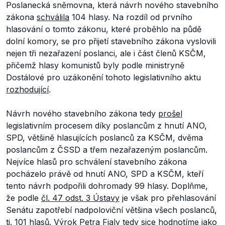
Poslanecká sněmovna, která návrh nového stavebního
zákona
schválila
104 hlasy. Na rozdíl od prvního
hlasování o tomto zákonu, které proběhlo na půdě
dolní komory, se pro přijetí stavebního zákona vyslovili
nejen tři nezařazení poslanci, ale i část členů KSČM,
přičemž hlasy komunistů byly podle ministryně
Dostálové pro uzákonění tohoto legislativního aktu
rozhodující
.
Návrh nového stavebního zákona tedy
prošel
legislativním procesem díky poslancům z hnutí ANO,
SPD, většině hlasujících poslanců za KSČM, dvěma
poslancům z ČSSD a třem nezařazeným poslancům.
Nejvíce hlasů pro schválení stavebního zákona
pocházelo právě od hnutí ANO, SPD a KSČM, kteří
tento návrh podpořili dohromady 99 hlasy. Doplňme,
že podle
čl. 47 odst. 3 Ústavy
je však pro přehlasování
Senátu zapotřebí nadpoloviční většina všech poslanců,
tj. 101 hlasů. Výrok Petra Fialy tedy sice hodnotíme jako