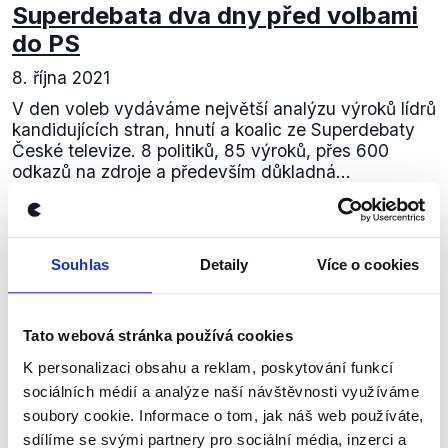
Superdebata dva dny před volbami
do PS
8. října 2021
V den voleb vydáváme největší analýzu výroků lídrů
kandidujících stran, hnutí a koalic ze Superdebaty
České televize. 8 politiků, 85 výroků, přes 600
odkazů na zdroje a především důkladná...
Číst dál
Souhlas
Detaily
Více o cookies
Zůstaňme v kontaktu
Tato webová stránka používá cookies
Přihlaste se k odběru našeho
K personalizaci obsahu a reklam, poskytování funkcí
newsletteru nebo
whatsappového
sociálních médií a analýze naší návštěvnosti využíváme
soubory cookie. Informace o tom, jak náš web používáte,
kanálu, kde pravidelně přinášíme
sdílíme se svými partnery pro sociální média, inzerci a