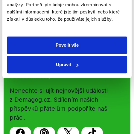
shrnutí nejzajímavějších článků a analýz.
analýzy. Partneři tyto údaje mohou zkombinovat s
Začněte nás odebírat, a mějte tak
dalšími informacemi, které jste jim poskytli nebo které
přehled o tom, jaké dezinformace a
získali v důsledku toho, že používáte jejich služby.
nepravdy se zrovna v Česku šíří.
Newsletter
WhatsApp
Povolit vše
Upravit
Sociální sítě
Nenechte si ujít nejnovější události
z Demagog.cz. Sdílením našich
příspěvků přátelům podpoříte naši
práci.