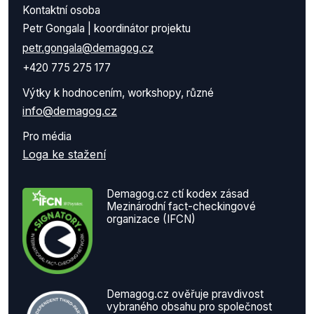
Kontaktní osoba
Petr Gongala | koordinátor projektu
petr.gongala@demagog.cz
+420 775 275 177
Výtky k hodnocením, workshopy, různé
info@demagog.cz
Pro média
Loga ke stažení
Demagog.cz ctí kodex zásad
Mezinárodní fact-checkingové
organizace (IFCN)
Demagog.cz ověřuje pravdivost
vybraného obsahu pro společnost