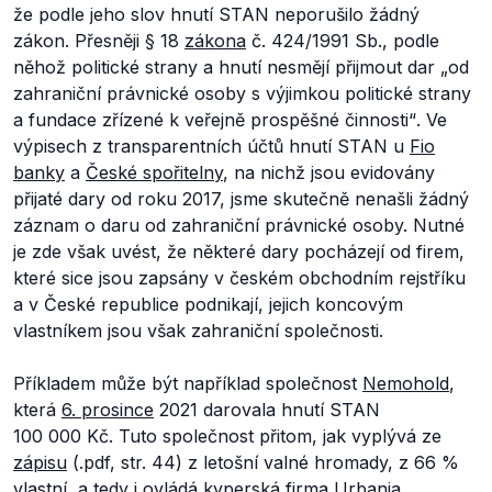
že podle jeho slov hnutí STAN neporušilo žádný
zákon. Přesněji § 18
zákona
č. 424/1991 Sb., podle
něhož politické strany a hnutí nesmějí přijmout dar
„od
zahraniční právnické osoby s výjimkou politické strany
a fundace zřízené k veřejně prospěšné činnosti“
. Ve
výpisech z transparentních účtů hnutí STAN u
Fio
banky
a
České spořitelny
, na nichž jsou evidovány
přijaté dary od roku 2017, jsme skutečně nenašli žádný
záznam o daru od zahraniční právnické osoby. Nutné
je zde však uvést, že některé dary pocházejí od firem,
které sice jsou zapsány v českém obchodním rejstříku
a v České republice podnikají, jejich koncovým
vlastníkem jsou však zahraniční společnosti.
Příkladem může být například společnost
Nemohold
,
která
6. prosince
2021 darovala hnutí STAN
100 000 Kč. Tuto společnost přitom, jak vyplývá ze
zápisu
(.pdf, str. 44) z letošní valné hromady, z 66 %
vlastní, a tedy i ovládá kyperská firma Urbania