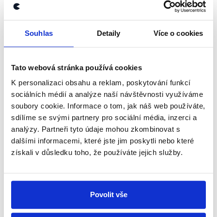
OVĚŘENO
Souhlas
Detaily
Více o cookies
Nejdelší jednání o důvěře vládě
21. ledna 2022
Tato webová stránka používá cookies
Jednání Sněmovny dlouho do noci a lavina
K personalizaci obsahu a reklam, poskytování funkcí
vystoupení jednotlivých poslanců. To, ale například i
sociálních médií a analýze naší návštěvnosti využíváme
financování hnutí STAN nebo cestu Jana Farského
soubory cookie. Informace o tom, jak náš web používáte,
do USA probírali poslanci Patrik Nacher a Lukáš...
sdílíme se svými partnery pro sociální média, inzerci a
analýzy. Partneři tyto údaje mohou zkombinovat s
Číst dál
dalšími informacemi, které jste jim poskytli nebo které
získali v důsledku toho, že používáte jejich služby.
Zůstaňme v kontaktu
Povolit vše
Přihlaste se k odběru našeho
newsletteru nebo
whatsappového