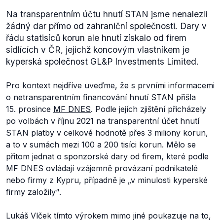
Na transparentním účtu hnutí STAN jsme nenalezli
žádný dar přímo od zahraniční společnosti. Dary v
řádu statisíců korun ale hnutí získalo od firem
sídlících v ČR, jejichž koncovým vlastníkem je
kyperská společnost GL&P Investments Limited.
Pro kontext nejdříve uveďme, že s prvními informacemi
o netransparentním financování hnutí STAN přišla
15. prosince
MF DNES
. Podle jejích zjištění přicházely
po volbách v říjnu 2021 na transparentní účet hnutí
STAN platby v celkové hodnotě přes 3 miliony korun,
a to v sumách mezi 100 a 200 tisíci korun. Mělo se
přitom jednat o sponzorské dary od firem, které podle
MF DNES ovládají vzájemně provázaní podnikatelé
nebo firmy z Kypru, případně je
„v minulosti kyperské
firmy založily“
.
Lukáš Vlček tímto výrokem mimo jiné poukazuje na to,