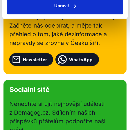
Upravit
kanálu, kde pravidelně přinášíme
shrnutí nejzajímavějších článků a analýz.
Začněte nás odebírat, a mějte tak
přehled o tom, jaké dezinformace a
nepravdy se zrovna v Česku šíří.
Newsletter
WhatsApp
Sociální sítě
Nenechte si ujít nejnovější události
z Demagog.cz. Sdílením našich
příspěvků přátelům podpoříte naši