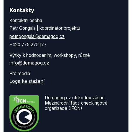
Kontakty
Kontaktní osoba
Petr Gongala | koordinátor projektu
petr.gongala@demagog.cz
+420 775 275 177
Výtky k hodnocením, workshopy, různé
info@demagog.cz
Pro média
Loga ke stažení
Demagog.cz ctí kodex zásad
Mezinárodní fact-checkingové
organizace (IFCN)