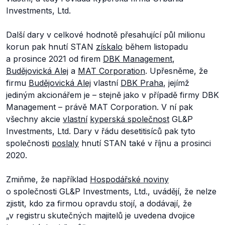
Investments, Ltd.
Další dary v celkové hodnotě přesahující půl milionu
korun pak hnutí STAN
získalo
během listopadu
a prosince 2021 od firem
DBK Management
,
Budějovická Alej
a
MAT Corporation
. Upřesněme, že
firmu
Budějovická Alej
vlastní
DBK Praha
, jejímž
jediným akcionářem je – stejně jako v případě firmy DBK
Management – právě MAT Corporation. V ní pak
všechny akcie
vlastní
kyperská společnost
GL&P
Investments, Ltd. Dary v řádu desetitisíců pak tyto
společnosti
poslaly
hnutí STAN také v říjnu a prosinci
2020.
Zmiňme, že například
Hospodářské noviny
o společnosti GL&P Investments, Ltd., uvádějí, že nelze
zjistit, kdo za firmou opravdu stojí, a dodávají, že
„v registru skutečných majitelů je uvedena dvojice