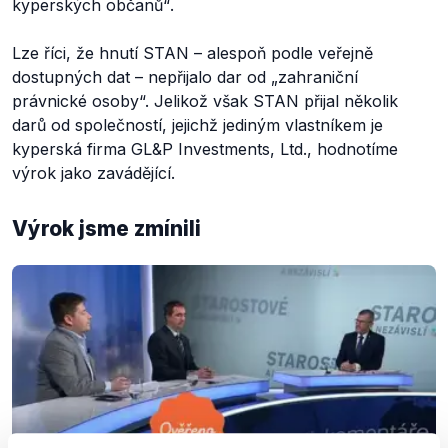
kyperských občanů“
.
Lze říci, že hnutí STAN – alespoň podle veřejně
dostupných dat – nepřijalo dar od „zahraniční
právnické osoby“. Jelikož však STAN přijal několik
darů od společností, jejichž jediným vlastníkem je
kyperská firma GL&P Investments, Ltd., hodnotíme
výrok jako zavádějící.
Výrok jsme zmínili