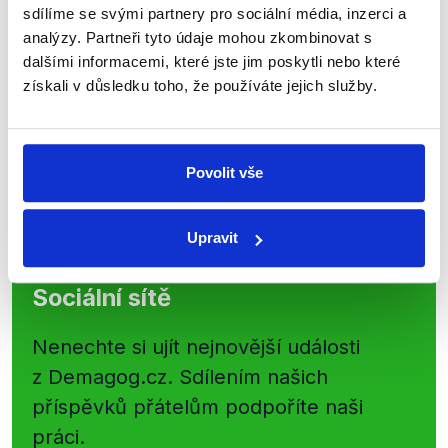
sdílíme se svými partnery pro sociální média, inzerci a
kanálu, kde pravidelně přinášíme
analýzy. Partneři tyto údaje mohou zkombinovat s
shrnutí nejzajímavějších článků a analýz.
dalšími informacemi, které jste jim poskytli nebo které
Začněte nás odebírat, a mějte tak
získali v důsledku toho, že používáte jejich služby.
přehled o tom, jaké dezinformace a
nepravdy se zrovna v Česku šíří.
Povolit vše
Newsletter
WhatsApp
Upravit
Sociální sítě
Nenechte si ujít nejnovější události
z Demagog.cz. Sdílením našich
příspěvků přátelům podpoříte naši
práci.