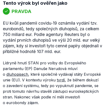
Tento výrok byl ověřen jako
PRAVDA
EU kvůli pandemii covidu‑19 oznámila vydání tzv.
eurobondů, tedy společných dluhopisů, za celkem
750 miliard eur. Podle agentury Reuters byl o
vydání prvních dluhopisů ve výši 20 mld. eur velký
zájem, kdy si investoři tyto cenné papíry objednali v
přibližné hodnotě 107 mld. eur.
Lídryně hnutí STAN pro volby do Evropského
parlamentu (EP) Danuše Nerudová mluví
o
dluhopisech
, které společně vydávají státy Evropské
unie (EU). V kontextu výroku
tvrdí
, že během diskuzí
o zavedení systému, tedy po vypuknutí pandemie, se
proti tomuto návrhu stavěli zástupci euroskeptických
stran. Nakonec však podle ní měli investoři
o eurobondy zájem.