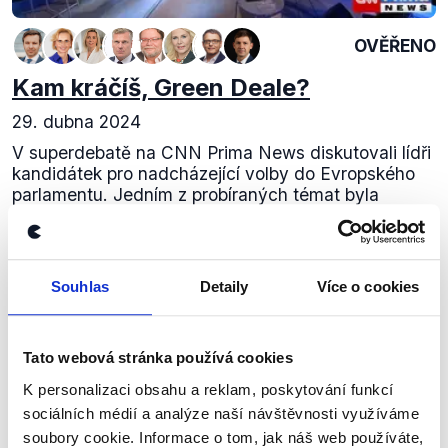
OVĚŘENO
Kam kráčíš, Green Deale?
29. dubna 2024
V superdebatě na CNN Prima News diskutovali lídři
kandidátek pro nadcházející volby do Evropského
parlamentu. Jedním z probíraných témat byla
i budoucnost Green Dealu neboli Zelené dohody...
Číst dál
Souhlas
Detaily
Více o cookies
Zůstaňme v kontaktu
Tato webová stránka používá cookies
K personalizaci obsahu a reklam, poskytování funkcí
Přihlaste se k odběru našeho
sociálních médií a analýze naší návštěvnosti využíváme
newsletteru nebo
whatsappového
soubory cookie. Informace o tom, jak náš web používáte,