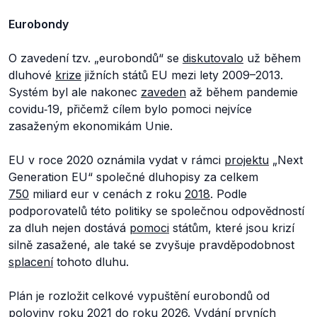
Eurobondy
O zavedení tzv. „eurobondů“ se
diskutovalo
už během
dluhové
krize
jižních států EU mezi lety 2009–2013.
Systém byl ale nakonec
zaveden
až během pandemie
covidu‑19, přičemž cílem bylo pomoci nejvíce
zasaženým ekonomikám Unie.
EU v roce 2020 oznámila vydat v rámci
projektu
„Next
Generation EU“ společné dluhopisy za celkem
750
miliard eur v cenách z roku
2018
. Podle
podporovatelů této politiky se společnou odpovědností
za dluh nejen dostává
pomoci
státům, které jsou krizí
silně zasažené, ale také se zvyšuje pravděpodobnost
splacení
tohoto dluhu.
Plán je rozložit celkové vypuštění eurobondů od
poloviny roku 2021 do roku 2026. Vydání prvních