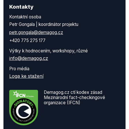
Kontakty
Kontaktní osoba
Petr Gongala | koordinátor projektu
petr.gongala@demagog.cz
+420 775 275 177
Výtky k hodnocením, workshopy, různé
info@demagog.cz
Pro média
Loga ke stažení
Demagog.cz ctí kodex zásad
Mezinárodní fact-checkingové
organizace (IFCN)