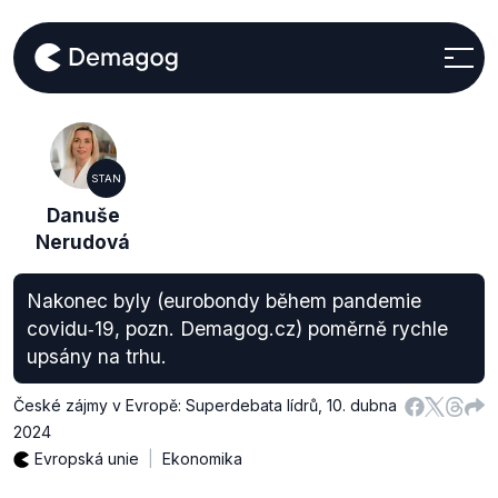
STAN
Danuše
Nerudová
Nakonec byly (eurobondy během pandemie
covidu‑19, pozn. Demagog.cz) poměrně rychle
upsány na trhu.
České zájmy v Evropě: Superdebata lídrů
,
10. dubna
2024
Evropská unie
Ekonomika