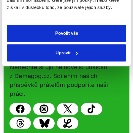
dalšími informacemi, které jste jim poskytli nebo které
nepravdy se zrovna v Česku šíří.
získali v důsledku toho, že používáte jejich služby.
Newsletter
WhatsApp
Povolit vše
Sociální sítě
Upravit
Nenechte si ujít nejnovější události
z Demagog.cz. Sdílením našich
příspěvků přátelům podpoříte naši
práci.