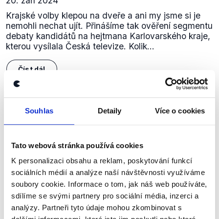
20. září 2024
Krajské volby klepou na dveře a ani my jsme si je
nemohli nechat ujít. Přinášíme tak ověření segmentu
debaty kandidátů na hejtmana Karlovarského kraje,
kterou vysílala Česká televize. Kolik...
Číst dál
Souhlas
Detaily
Více o cookies
Zůstaňme v kontaktu
Přihlaste se k odběru našeho
Tato webová stránka používá cookies
newsletteru nebo
whatsappového
K personalizaci obsahu a reklam, poskytování funkcí
kanálu, kde pravidelně přinášíme
sociálních médií a analýze naší návštěvnosti využíváme
shrnutí nejzajímavějších článků a analýz.
soubory cookie. Informace o tom, jak náš web používáte,
Začněte nás odebírat, a mějte tak
sdílíme se svými partnery pro sociální média, inzerci a
analýzy. Partneři tyto údaje mohou zkombinovat s
přehled o tom, jaké dezinformace a