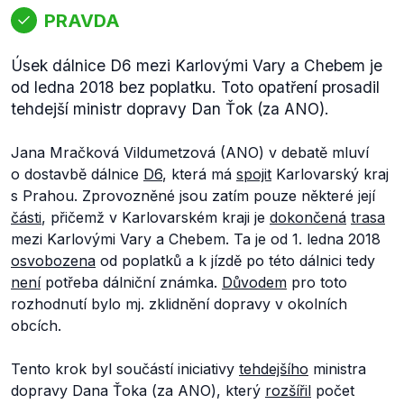
PRAVDA
Úsek dálnice D6 mezi Karlovými Vary a Chebem je
od ledna 2018 bez poplatku. Toto opatření prosadil
tehdejší ministr dopravy Dan Ťok (za ANO).
Jana Mračková Vildumetzová (ANO) v debatě mluví
o dostavbě dálnice
D6
, která má
spojit
Karlovarský kraj
s Prahou. Zprovozněné jsou zatím pouze některé její
části
, přičemž v Karlovarském kraji je
dokončená
trasa
mezi Karlovými Vary a Chebem. Ta je od 1. ledna 2018
osvobozena
od poplatků a k jízdě po této dálnici tedy
není
potřeba dálniční známka.
Důvodem
pro toto
rozhodnutí bylo mj. zklidnění dopravy v okolních
obcích.
Tento krok byl součástí iniciativy
tehdejšího
ministra
dopravy Dana Ťoka (za ANO), který
rozšířil
počet