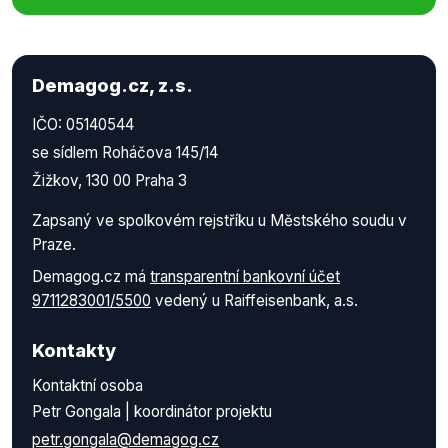
Demagog.cz, z.s.
IČO: 05140544
se sídlem Roháčova 145/14
Žižkov, 130 00 Praha 3
Zapsaný ve spolkovém rejstříku u Městského soudu v
Praze.
Demagog.cz má
transparentní bankovní účet
9711283001/5500
vedený u Raiffeisenbank, a.s.
Kontakty
Kontaktní osoba
Petr Gongala | koordinátor projektu
petr.gongala@demagog.cz