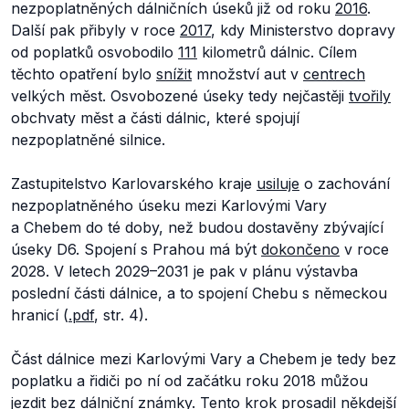
nezpoplatněných dálničních úseků již od roku
2016
.
Další pak přibyly v roce
2017
, kdy Ministerstvo dopravy
od poplatků osvobodilo
111
kilometrů dálnic. Cílem
těchto opatření bylo
snížit
množství aut v
centrech
velkých měst. Osvobozené úseky tedy nejčastěji
tvořily
obchvaty měst a části dálnic, které spojují
nezpoplatněné silnice.
Zastupitelstvo Karlovarského kraje
usiluje
o zachování
nezpoplatněného úseku mezi Karlovými Vary
a Chebem do té doby, než budou dostavěny zbývající
úseky D6. Spojení s Prahou má být
dokončeno
v roce
2028. V letech 2029–2031 je pak v plánu výstavba
poslední části dálnice, a to spojení Chebu s německou
hranicí (
.pdf
, str. 4).
Část dálnice mezi Karlovými Vary a Chebem je tedy bez
poplatku a řidiči po ní od začátku roku 2018 můžou
jezdit bez dálniční známky. Tento krok prosadil někdejší