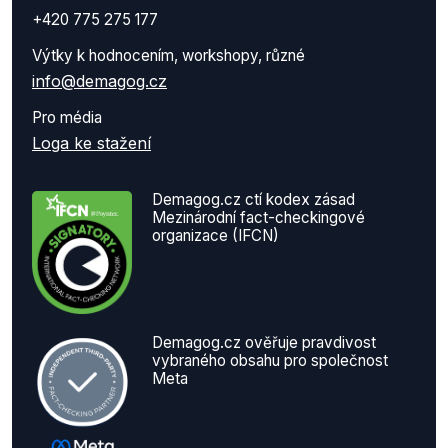
+420 775 275 177
Výtky k hodnocením, workshopy, různé
info@demagog.cz
Pro média
Loga ke stažení
Demagog.cz ctí kodex zásad
Mezinárodní fact-checkingové
organizace (IFCN)
Demagog.cz ověřuje pravdivost
vybraného obsahu pro společnost
Meta