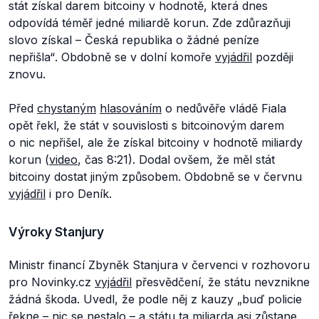
stát získal darem bitcoiny v hodnotě, která dnes
odpovídá téměř jedné miliardě korun. Zde zdůrazňuji
slovo získal – Česká republika o žádné peníze
nepřišla“
. Obdobně se v dolní komoře
vyjádřil
později
znovu.
Před
chystaným
hlasováním
o nedůvěře vládě Fiala
opět řekl, že stát v souvislosti s bitcoinovým darem
o nic nepřišel, ale že získal bitcoiny v hodnotě miliardy
korun (
video
, čas 8:21). Dodal ovšem, že měl stát
bitcoiny dostat jiným způsobem. Obdobně se v červnu
vyjádřil
i pro Deník.
Výroky Stanjury
Ministr financí Zbyněk Stanjura v červenci v rozhovoru
pro Novinky.cz
vyjádřil
přesvědčení, že státu nevznikne
žádná škoda. Uvedl, že podle něj z kauzy „b
uď policie
řekne – nic se nestalo – a státu ta miliarda asi zůstane.