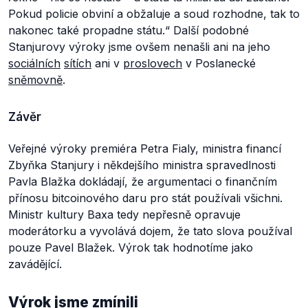
Pokud policie obviní a obžaluje a soud rozhodne, tak to
nakonec také propadne státu.“
Další podobné
Stanjurovy výroky jsme ovšem nenašli ani na jeho
sociálních
sítích
ani v
proslovech
v Poslanecké
sněmovně
.
Závěr
Veřejné výroky premiéra Petra Fialy, ministra financí
Zbyňka Stanjury i někdejšího ministra spravedlnosti
Pavla Blažka dokládají, že argumentaci o finančním
přínosu bitcoinového daru pro stát používali všichni.
Ministr kultury Baxa tedy nepřesně opravuje
moderátorku a vyvolává dojem, že tato slova používal
pouze Pavel Blažek. Výrok tak hodnotíme jako
zavádějící.
Výrok jsme zmínili