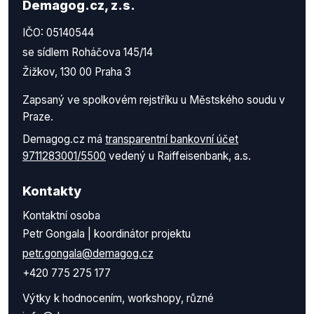
Demagog.cz, z.s.
IČO: 05140544
se sídlem Roháčova 145/14
Žižkov, 130 00 Praha 3
Zapsaný ve spolkovém rejstříku u Městského soudu v
Praze.
Demagog.cz má
transparentní bankovní účet
9711283001/5500
vedený u Raiffeisenbank, a.s.
Kontakty
Kontaktní osoba
Petr Gongala | koordinátor projektu
petr.gongala@demagog.cz
+420 775 275 177
Výtky k hodnocením, workshopy, různé