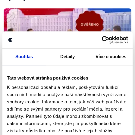
Souhlas
Detaily
Více o cookies
Tato webová stránka používá cookies
K personalizaci obsahu a reklam, poskytování funkcí
OVĚŘENO
sociálních médií a analýze naší návštěvnosti využíváme
Kauzy všude, kam se podíváš
soubory cookie. Informace o tom, jak náš web používáte,
sdílíme se svými partnery pro sociální média, inzerci a
15. září 2025
analýzy. Partneři tyto údaje mohou zkombinovat s
CNN Prima News odvysílala při příležitosti 50 dní
dalšími informacemi, které jste jim poskytli nebo které
do sněmovních voleb debatu zástupců několika
získali v důsledku toho, že používáte jejich služby.
uskupení, která se v průzkumech pohybovala na