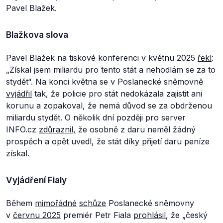
Pavel Blažek.
Blažkova slova
Pavel Blažek na tiskové konferenci v květnu 2025
řekl
:
„
Získal jsem miliardu pro tento stát a nehodlám se za to
stydět“.
Na konci května se v Poslanecké sněmovně
vyjádřil
tak, že policie pro stát nedokázala zajistit ani
korunu a zopakoval, že nemá důvod se za obdrženou
miliardu stydět. O několik dní později pro server
INFO.cz
zdůraznil,
že osobně z daru neměl žádný
prospěch a opět uvedl, že stát díky přijetí daru peníze
získal.
Vyjádření Fialy
Během
mimořádné
schůze
Poslanecké sněmovny
v
červnu 2025
premiér Petr Fiala
prohlásil
, že
„český