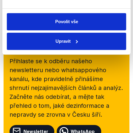
předních místech. Ministr kultury Martin Baxa...
Číst dál
Povolit vše
Upravit
Zůstaňme v kontaktu
Přihlaste se k odběru našeho
newsletteru nebo
whatsappového
kanálu, kde pravidelně přinášíme
shrnutí nejzajímavějších článků a analýz.
Začněte nás odebírat, a mějte tak
přehled o tom, jaké dezinformace a
nepravdy se zrovna v Česku šíří.
Newsletter
WhatsApp