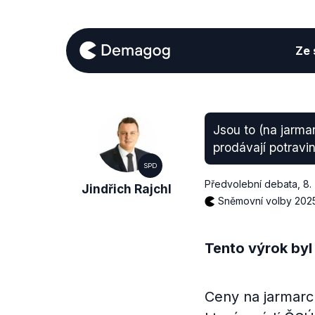
Ze s
Jsou to (na jarma
prodávají potravi
SPD
Předvolební debata
,
8.
Jindřich Rajchl
Sněmovní volby 202
Tento výrok byl
Ceny na jarmarc