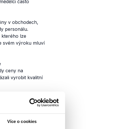
mědělci často
viny v obchodech,
dy personálu.
 kterého lze
e svém výroku mluví
e
dy ceny na
ali vyrobit kvalitní
í ČSÚ a Státní
hrnují náklady na
Více o cookies
 výhradou.