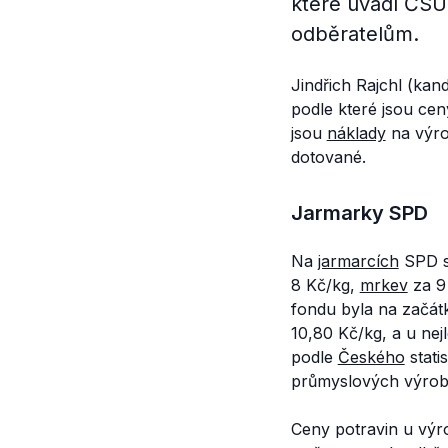
které uvádí ČSÚ
odběratelům.
Jindřich Rajchl (kan
podle které jsou ce
jsou
náklady
na výro
dotované.
Jarmarky SPD
Na
jarmarcích
SPD 
8 Kč/kg,
mrkev
za 9
fondu byla na začát
10,80 Kč/kg, a u ne
podle
Českého
stati
průmyslových výrob
Ceny potravin u výr