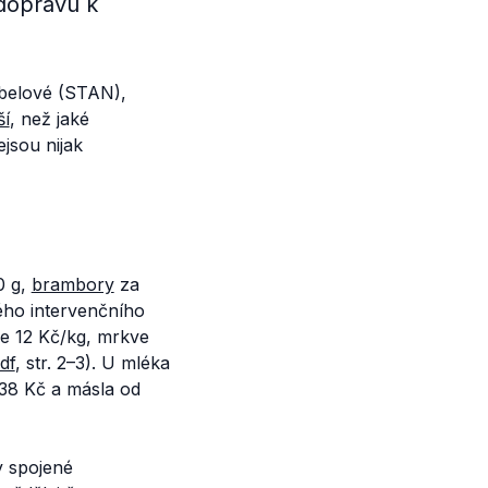
dopravu k
ebelové (STAN),
ší
, než jaké
jsou nijak
0 g,
brambory
za
ého intervenčního
e 12 Kč/kg, mrkve
df
, str. 2–⁠⁠⁠⁠⁠⁠3). U mléka
38 Kč a másla od
y spojené