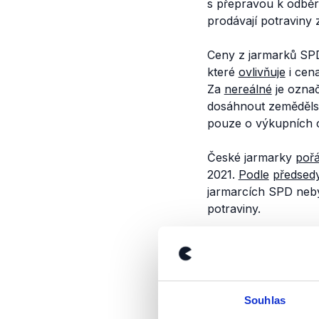
s přepravou k odběra
prodávají potraviny
Ceny z jarmarků SPD
které
ovlivňuje
i cen
Za
nereálné
je označ
dosáhnout zemědělsk
pouze o výkupních c
České jarmarky
poř
2021.
Podle
předsed
jarmarcích SPD nebyl
potraviny.
Závěr
Ceny na jarmarcích 
zemědělský interven
Souhlas
dopravu k odběratel