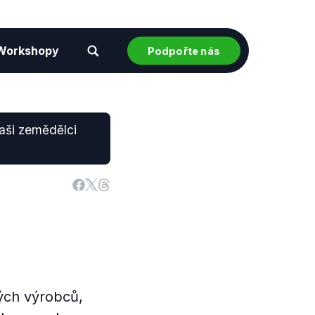
Workshopy
Podpořte nás
aši zemědělci
ých výrobců,