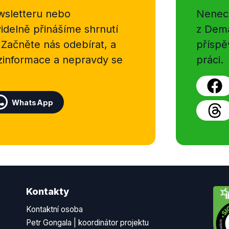
sletteru nebo
Nenecht
delně přinášíme shrnutí
z Dema
 Začněte nás odebírat, a
příspě
ezinformace a nepravdy se
práci.
WhatsApp
Kontakty
Kontaktní osoba
Petr Gongala | koordinátor projektu