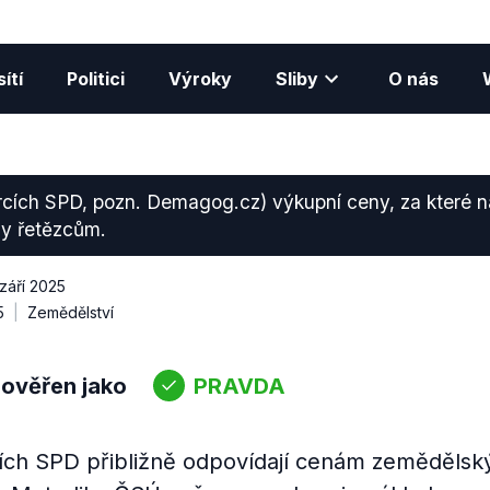
ítí
Politici
Výroky
Sliby
O nás
rcích SPD, pozn. Demagog.cz) výkupní ceny, za které n
ny řetězcům.
 září 2025
5
Zemědělství
 ověřen jako
PRAVDA
ích SPD přibližně odpovídají cenám zemědělsk