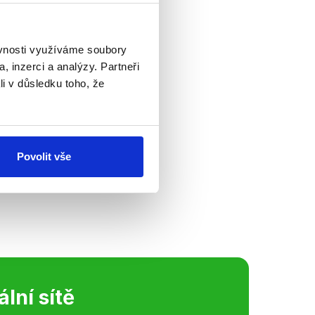
ěvnosti využíváme soubory
, inzerci a analýzy. Partneři
li v důsledku toho, že
je
ebních debat jsme
kuzi kandidátů
Povolit vše
ré jsme se zaměřili
ální sítě