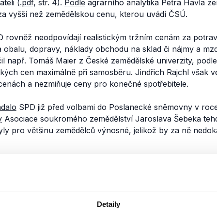
teli (
.pdf
, str. 4).
Podle
agrárního analytika Petra Havla ze
 za vyšší než zemědělskou cenu, kterou uvádí ČSÚ.
 rovněž neodpovídají realistickým tržním cenám za potra
a obalu, dopravy, náklady obchodu na sklad či nájmy a mz
il např. Tomáš Maier z České zemědělské univerzity, podle
ých cen maximálně při samosběru. Jindřich Rajchl však v
enách a nezmiňuje ceny pro konečné spotřebitele.
ádalo
SPD již před volbami do Poslanecké sněmovny v roc
y
Asociace soukromého zemědělství Jaroslava Šebeka teh
y pro většinu zemědělců výnosné, jelikož by za ně nedokáz
SPD se podobají cenám zemědělských výrobců, které uvád
ční fond. Ceny v přehledu ČSÚ podle metodologie ale neza
Detaily
ům, výrok Jindřicha Rajchla tak hodnotíme jako pravdivý s