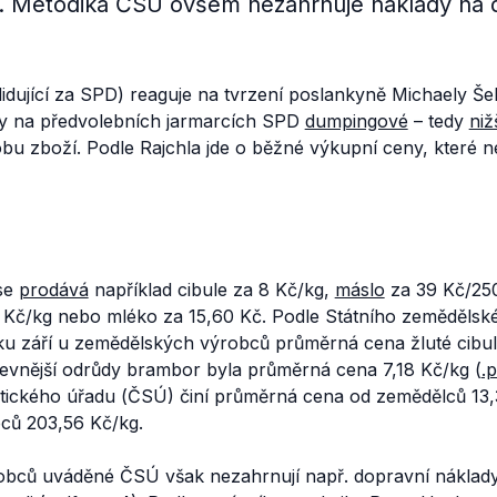
. Metodika ČSÚ ovšem nezahrnuje náklady na 
didující za SPD) reaguje na tvrzení poslankyně Michaely Š
ny na předvolebních jarmarcích SPD
dumpingové
– tedy
niž
bu zboží. Podle Rajchla jde o běžné výkupní ceny, které ne
se
prodává
například cibule za 8 Kč/kg,
máslo
za 39 Kč/25
 Kč/kg nebo mléko za 15,60 Kč. Podle Státního zemědělsk
ku září u zemědělských výrobců průměrná cena žluté cibul
jlevnější odrůdy brambor byla průměrná cena 7,18 Kč/kg (
.p
stického úřadu (ČSÚ) činí průměrná cena od zemědělců 13,
ců 203,56 Kč/kg.
obců uváděné ČSÚ však nezahrnují např. dopravní náklad