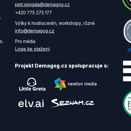
petr.gongala@demagog.cz
+420 775 275 177
o
Výtky k hodnocením, workshopy, různé
info@demagog.cz
s.
Pro média
Loga ke stažení
Projekt Demagog.cz spolupracuje s: