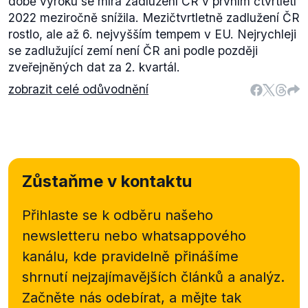
době výroku se míra zadlužení ČR v prvním čtvrtletí
2022 meziročně snížila. Mezičtvrtletně zadlužení ČR
rostlo, ale až 6. nejvyšším tempem v EU. Nejrychleji
se zadlužující zemí není ČR ani podle později
zveřejněných dat za 2. kvartál.
zobrazit celé odůvodnění
Zůstaňme v kontaktu
Přihlaste se k odběru našeho
newsletteru nebo
whatsappového
kanálu, kde pravidelně přinášíme
shrnutí nejzajímavějších článků a analýz.
Začněte nás odebírat, a mějte tak