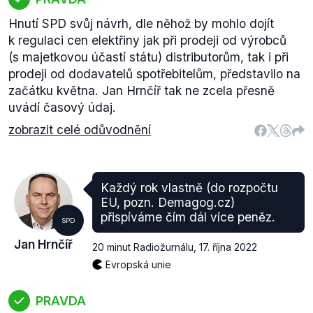
Hnutí SPD svůj návrh, dle něhož by mohlo dojít
k regulaci cen elektřiny jak při prodeji od výrobců
(s majetkovou účastí státu) distributorům, tak i při
prodeji od dodavatelů spotřebitelům, představilo na
začátku května. Jan Hrnčíř tak ne zcela přesně
uvádí časový údaj.
zobrazit celé odůvodnění
Každý rok vlastně (do rozpočtu
EU, pozn. Demagog.cz)
přispíváme čím dál více peněz.
SPD
Jan Hrnčíř
20 minut Radiožurnálu
,
17. října 2022
Evropská unie
PRAVDA