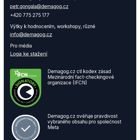
petr.gongala@demagog.cz
+420 775 275 177
Výtky k hodnocením, workshopy, různé
info@demagog.cz
Pro média
Loga ke stažení
Demagog.cz ctí kodex zásad
Mezinárodní fact-checkingové
organizace (IFCN)
Demagog.cz ověřuje pravdivost
vybraného obsahu pro společnost
Meta