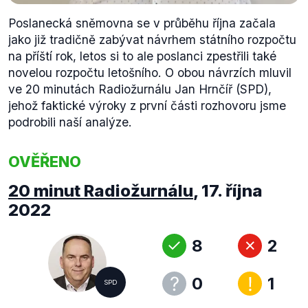
Poslanecká sněmovna se v průběhu října začala
jako již tradičně zabývat návrhem státního rozpočtu
na příští rok, letos si to ale poslanci zpestřili také
novelou rozpočtu letošního. O obou návrzích mluvil
ve 20 minutách Radiožurnálu Jan Hrnčíř (SPD),
jehož faktické výroky z první části rozhovoru jsme
podrobili naší analýze.
OVĚŘENO
20 minut Radiožurnálu
,
17. října
2022
8
2
0
1
SPD