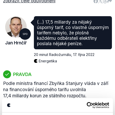
zobrazit celé odůvodnění
(...) 17,5 miliardy za nějaký
úsporný tarif, co vlastně úsporným
tarifem nebylo, že plošně
SPD
každému odběrateli elektřiny
Jan Hrnčíř
poslala nějaké peníze.
20 minut Radiožurnálu
,
17. října 2022
Energetika
PRAVDA
Podle ministra financí Zbyňka Stanjury vláda v září
na financování úsporného tarifu uvolnila
17,4 miliardy korun ze státního rozpočtu.
Jednorázový finanční příspěvek v rámci tohoto
opatření automaticky získaly všechny domácnosti,
promítá se jim do výše záloh na energie.