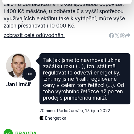
záloh u domácností s nízkou spotřebou odpovídat
i 400 Kč měsíčně, u odběratelů s vyšší spotřebou
využívajících elektřinu také k vytápění, může výše
záloh přesahovat i 10 000 Kč.
zobrazit celé odůvodnění
Tak jak jsme to navrhovali už na
začátku roku (...), tzn. stát měl
regulovat to odvětví energetiky,
SPD
tzn. my jsme říkali, regulované
Jan Hrnčíř
ceny v celém tom řetězci (...). Od
toho výrobního řetězce až po ten
prodej s přiměřenou marží.
20 minut Radiožurnálu
,
17. října 2022
Energetika
PRAVDA