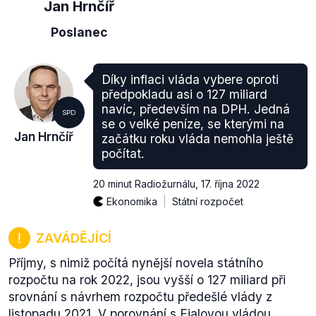
Jan Hrnčíř
Poslanec
Díky inflaci vláda vybere oproti
předpokladu asi o 127 miliard
navíc, především na DPH. Jedná
SPD
se o velké peníze, se kterými na
Jan Hrnčíř
začátku roku vláda nemohla ještě
počítat.
20 minut Radiožurnálu
,
17. října 2022
Ekonomika
Státní rozpočet
ZAVÁDĚJÍCÍ
Příjmy, s nimiž počítá nynější novela státního
rozpočtu na rok 2022, jsou vyšší o 127 miliard při
srovnání s návrhem rozpočtu předešlé vlády z
listopadu 2021. V porovnání s Fialovou vládou