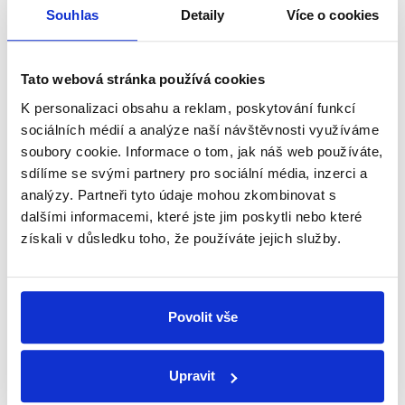
Souhlas
Detaily
Více o cookies
zobrazit celé odůvodnění
Tato webová stránka používá cookies
Ten, kdo třeba elektřinou jenom
K personalizaci obsahu a reklam, poskytování funkcí
svítí de facto, má třeba tři čtyři
sociálních médií a analýze naší návštěvnosti využíváme
stovky měsíčně zálohy, dostane
SPD
soubory cookie. Informace o tom, jak náš web používáte,
(v rámci tzv. úsporného tarifu,
Jan Hrnčíř
sdílíme se svými partnery pro sociální média, inzerci a
pozn. Demagog.cz) 3,5 tisíce.
Ten, kdo elektřinou topí, a zvedly
analýzy. Partneři tyto údaje mohou zkombinovat s
se mu třeba zálohy na 15 000
dalšími informacemi, které jste jim poskytli nebo které
měsíčně, tak dostane 2 000.
získali v důsledku toho, že používáte jejich služby.
20 minut Radiožurnálu
,
17. října 2022
Energetika
Sociální politika
Povolit vše
PRAVDA
Princip tzv. úsporného tarifu odpovídá tomu, jak jej
Upravit
popisuje Jan Hrnčíř. Dle kalkulačky ERÚ může výše