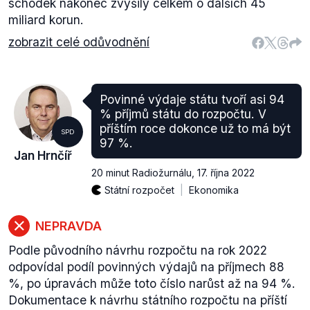
schodek nakonec zvýšily celkem o dalších 45
miliard korun.
zobrazit celé odůvodnění
Povinné výdaje státu tvoří asi 94
% příjmů státu do rozpočtu. V
příštím roce dokonce už to má být
SPD
97 %.
Jan Hrnčíř
20 minut Radiožurnálu
,
17. října 2022
Státní rozpočet
Ekonomika
NEPRAVDA
Podle původního návrhu rozpočtu na rok 2022
odpovídal podíl povinných výdajů na příjmech 88
%, po úpravách může toto číslo narůst až na 94 %.
Dokumentace k návrhu státního rozpočtu na příští