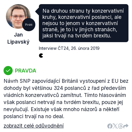
Na druhou stranu ty konzervativní
kruhy, konzervativní poslanci, ale
nejsou to jenom v konzervativní
Piráti
straně, je to i v jiných stranách,
Jan
jaksi trvají na tvrdém brexitu.
Lipavský
Interview ČT24
,
26. února 2019
PRAVDA
Návrh SNP zapovídající Británii vystoupení z EU bez
dohody byl většinou 324 poslanců z řad především
vládních konzervativců zamítnut. Tímto hlasováním
však poslanci netrvají na tvrdém brexitu, pouze jej
nevylučují. Existuje však mnoho názorů a někteří
poslanci trvají na no deal.
zobrazit celé odůvodnění