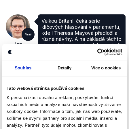
Velkou Británii čeká série
klíčových hlasování v parlamentu,
kde i Theresa Mayová předložila
Piráti
různé návrhy. A na základě těchto
Jan
hlasování poslední z nich je právě
Lipavský
o odložení Brexitu o 2 měsíce.
Interview ČT24
,
26. února 2019
Souhlas
Detaily
Více o cookies
PRAVDA
Tato webová stránka používá cookies
Na základě dostupných informací nelze přesně
K personalizaci obsahu a reklam, poskytování funkcí
určit, jak dlouhý by odklad skutečně byl. Pravdou je,
sociálních médií a analýze naší návštěvnosti využíváme
že Mayová původně podporovala odchod na konci
soubory cookie. Informace o tom, jak náš web používáte,
března 2019, pak ale připustila variantu odkladu.
sdílíme se svými partnery pro sociální média, inzerci a
Jak dlouhý ovšem odklad bude, se ještě neví,
analýzy. Partneři tyto údaje mohou zkombinovat s