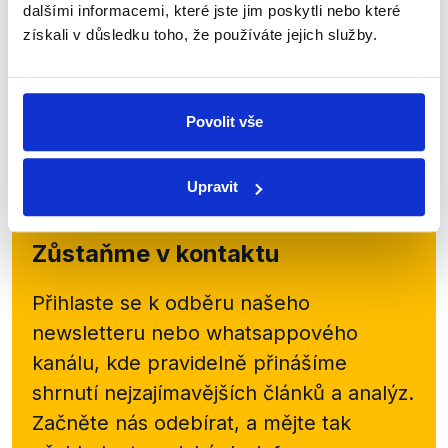
média mluví o 2 až 3 měsících.
dalšími informacemi, které jste jim poskytli nebo které
zobrazit celé odůvodnění
získali v důsledku toho, že používáte jejich služby.
Povolit vše
‹ PŘEDCHOZÍ
1
…
5
6
7
8
Upravit
Zůstaňme v kontaktu
Přihlaste se k odběru našeho
newsletteru nebo
whatsappového
kanálu, kde pravidelně přinášíme
shrnutí nejzajímavějších článků a analýz.
Začněte nás odebírat, a mějte tak