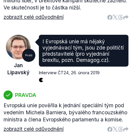
milionů liber, v brexitové kampani skutečně zaznělo.
Ve skutečnosti je to částka nižší.
zobrazit celé odůvodnění
I Evropská unie má nějaký
vyjednávací tým, jsou zde političtí
představitelé (pro vyjednání
Piráti
brexitu, pozn. Demagog.cz).
Jan
Lipavský
Interview ČT24
,
26. února 2019
PRAVDA
Evropská unie pověřila k jednání speciální tým pod
vedením Michela Barniera, bývalého francouzského
ministra a člena Evropského parlamentu a komise.
zobrazit celé odůvodnění