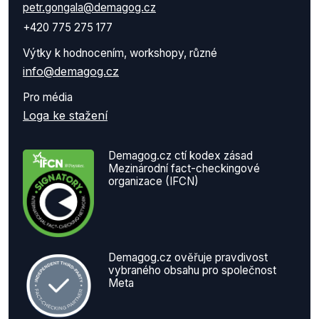
petr.gongala@demagog.cz
+420 775 275 177
Výtky k hodnocením, workshopy, různé
info@demagog.cz
Pro média
Loga ke stažení
Demagog.cz ctí kodex zásad
Mezinárodní fact-checkingové
organizace (IFCN)
Demagog.cz ověřuje pravdivost
vybraného obsahu pro společnost
Meta