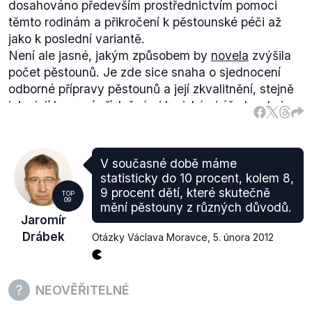
dosahováno především prostřednictvím pomoci
těmto rodinám a přikročení k pěstounské péči až
jako k poslední variantě.
Není ale jasné, jakým způsobem by
novela
zvýšila
počet pěstounů. Je zde sice snaha o sjednocení
odborné přípravy pěstounů a její zkvalitnění, stejně
jako její hrazení příslušnými krajskými úřady, ale je
už otázka, jestli to skutečně povede k nárůstu zájmu
občanů o registraci do evidence pěstounů.
Součastí
novely
je i finanční motivace pěstounů a
V současné době máme
jejich materiální zabezpečení v přechodném období,
statisticky do 10 procent, kolem 8,
kdy se mají starat o dítě.
9 procent dětí, které skutečně
TOP
09
Výrok můžeme označit za pravdivý
mění pěstouny z různých důvodů.
Jaromír
Drábek
Otázky Václava Moravce
,
5. února 2012
NEOVĚŘITELNÉ