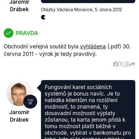
Jaromír
Drábek
Otázky Václava Moravce
,
5. února 2012
PRAVDA
Obchodní veřejná soutěž byla
vyhlášena
(.pdf) 30.
června 2011 - výrok je tedy pravdivý.
Fungování karet sociálních
systémů je bonus navíc. Je to
nabídka klientům na rozšíření
TOP
09
možností, to znamená, ty
Jaromír
dosavadní možnosti výplaty
Drábek
zůstanou, ta karta jenom přidá k
tomu možnost platit běžně v
obchodě, vybírat v bankomatu pro