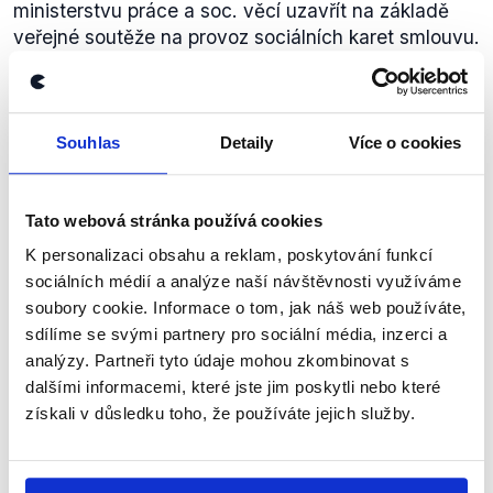
Slovensko pro půjčku MMF
vyčlenilo
1, 53 mld.
ministerstvu práce a soc. věcí uzavřít na základě
EUR, což v praxi znamená, že na jednoho obyvatele
veřejné soutěže na provoz sociálních karet smlouvu.
SR přichází cca 281 EUR (
aktuální počet obyvatel
Toto rozhodnutí
zrušil
(.pdf) 9. prosince.
dle slovenského statistického úřadu k 30. září 2011).
Problémem bylo, že ministerstvo nepoužilo zadávací
Polsko oznámilo, že půjčku
poskytne
(
zdroj v
řízení podle §21 zákona o veřejných zakázkách. O
polštině
) již v prosinci a to ve výši 6, 3 mld. EUR,
veřejnou zakázku podle ministerstva nejde proto, že
Souhlas
Detaily
Více o cookies
tedy na 1 obyvatele Polské republiky (
počet
systém nebude provozován za úplatu.
obyvatel
podle údajů polského statistického úřadu k
To nakonec antimonopolní úřad
uznal
(.pdf) a
22. prosinci 2011) vychází objem prostředků zhruba
ministr má tedy pravdu, že podle předepsaných
Tato webová stránka používá cookies
164 EUR.
pravidel nebylo ministerstvo povinno postupovat
K personalizaci obsahu a reklam, poskytování funkcí
Z komparace uvedených údajů vyplývá, že
jinak.
sociálních médií a analýze naší návštěvnosti využíváme
přepočtená výše půjčky na jednoho obyvatele je
soubory cookie. Informace o tom, jak náš web používáte,
srovnatelná ("přiměřená") v případě České republiky
sdílíme se svými partnery pro sociální média, inzerci a
a Polska. U Slovenska se sledovaný údaj výrazně
analýzy. Partneři tyto údaje mohou zkombinovat s
liší.
dalšími informacemi, které jste jim poskytli nebo které
Všechny ty operace (výběrového
řízení na S-kartu, pozn.) jsou na
získali v důsledku toho, že používáte jejich služby.
webu ministerstva práce, to
TOP
09
znamená, každý si může přečíst,
Jaromír
podívat se, jak probíhala ta