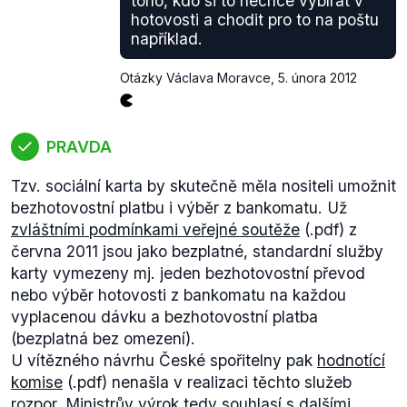
toho, kdo si to nechce vybírat v
hotovosti a chodit pro to na poštu
například.
Otázky Václava Moravce
,
5. února 2012
PRAVDA
Tzv. sociální karta by skutečně měla nositeli umožnit
bezhotovostní platbu i výběr z bankomatu. Už
zvláštními podmínkami veřejné soutěže
(.pdf) z
června 2011 jsou jako bezplatné, standardní služby
karty vymezeny mj. jeden bezhotovostní převod
nebo výběr hotovosti z bankomatu na každou
vyplacenou dávku a bezhotovostní platba
(bezplatná bez omezení).
U vítězného návrhu České spořitelny pak
hodnotící
komise
(.pdf) nenašla v realizaci těchto služeb
rozpor. Ministrův výrok tedy souhlasí s dalšími