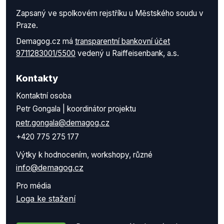
Zapsaný ve spolkovém rejstříku u Městského soudu v
Praze.
Demagog.cz má
transparentní bankovní účet
9711283001/5500
vedený u Raiffeisenbank, a.s.
Kontakty
Kontaktní osoba
Petr Gongala | koordinátor projektu
petr.gongala@demagog.cz
+420 775 275 177
Výtky k hodnocením, workshopy, různé
info@demagog.cz
Pro média
Loga ke stažení