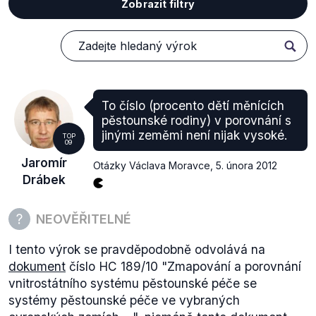
Zobrazit filtry
To číslo (procento dětí měnících
pěstounské rodiny) v porovnání s
jinými zeměmi není nijak vysoké.
TOP
09
Jaromír
Otázky Václava Moravce
,
5. února 2012
Drábek
NEOVĚŘITELNÉ
I tento výrok se pravděpodobně odvolává na
dokument
číslo HC 189/10 "Zmapování a porovnání
vnitrostátního systému pěstounské péče se
systémy pěstounské péče ve vybraných