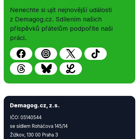
Nenechte si ujít nejnovější události
z Demagog.cz. Sdílením našich
příspěvků přátelům podpoříte naši
práci.
Demagog.cz, z.s.
IČO: 05140544
se sídlem Roháčova 145/14
Žižkov, 130 00 Praha 3