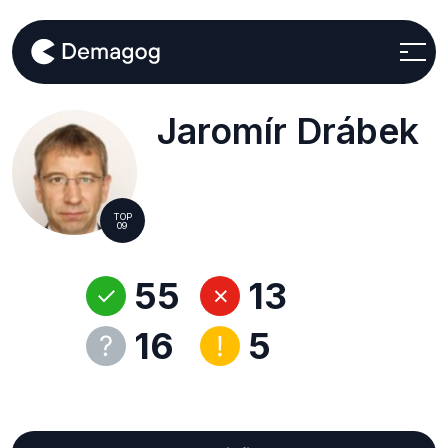
Jaromír Drábek
TOP
09
55
13
16
5