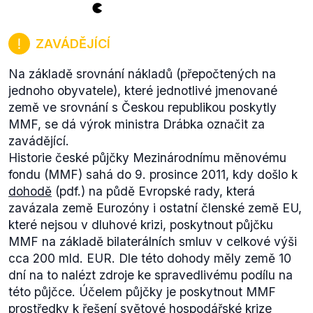
ZAVÁDĚJÍCÍ
Na základě srovnání nákladů (přepočtených na
jednoho obyvatele), které jednotlivé jmenované
země ve srovnání s Českou republikou poskytly
MMF, se dá výrok ministra Drábka označit za
zavádějící.
Historie české půjčky Mezinárodnímu měnovému
fondu (MMF) sahá do 9. prosince 2011, kdy došlo k
dohodě
(pdf.) na půdě Evropské rady, která
zavázala země Eurozóny i ostatní členské země EU,
které nejsou v dluhové krizi, poskytnout půjčku
MMF na základě bilaterálních smluv v celkové výši
cca 200 mld. EUR. Dle této dohody měly země 10
dní na to nalézt zdroje ke spravedlivému podílu na
této půjčce. Účelem půjčky je poskytnout MMF
prostředky k řešení světové hospodářské krize