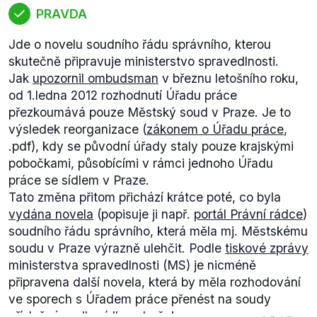
PRAVDA
Jde o novelu soudního řádu správního, kterou
skutečně připravuje ministerstvo spravedlnosti.
Jak
upozornil ombudsman
v březnu letošního roku,
od 1.ledna 2012 rozhodnutí Úřadu práce
přezkoumává pouze Městský soud v Praze. Je to
výsledek reorganizace (
zákonem o Úřadu práce
,
.pdf), kdy se původní úřady staly pouze krajskými
pobočkami, působícími v rámci jednoho Úřadu
práce se sídlem v Praze.
Tato změna přitom přichází krátce poté, co byla
vydána novela
(popisuje ji např.
portál Právní rádce
)
soudního řádu správního, která měla mj. Městskému
soudu v Praze výrazně ulehčit. Podle
tiskové zprávy
ministerstva spravedlnosti (MS) je nicméně
připravena další novela, která by měla rozhodování
ve sporech s Úřadem práce přenést na soudy
příslušné podle sídla poboček.