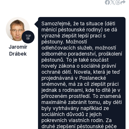
Samotná změna, která rozhodování přenesla na
Městský soud v Praze (zákon o Úřadu práce), není
tedy kompetenčně věcí MS. Václav Moravec se ale
Samozřejmě, že ta situace (děti
ministra ptal na to, kdy bude novelizován zákon, a
měnící pěstounské rodiny) se dá
tato novela skutečně pod resort spravedlnosti
výrazně zlepšit lepší prací s
TOP
09
spadá.
pěstouny. Možností
Jaromír
odlehčovacích služeb, možností
Drábek
odborného poradenství, proškolení
pěstounů. To je také součást
novely zákona o sociálně právní
ochraně dětí. Novela, která je teď
projednávaná v Poslanecké
sněmovně, má za cíl zlepšit práci
jednak s rodinami, kde to dítě je v
přirozeném prostředí. To znamená
maximálně zabránit tomu, aby děti
byly vytrhávány například ze
sociálních důvodů z jejich
pokrevních vlastních rodin. Za
druhé zlepšení pěstounské péče