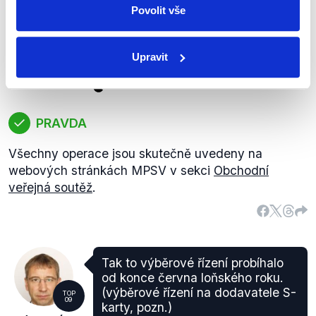
Drábek
jednotlivá jednání, zadávací
Povolit vše
dokumentace, diskuse, otázky a
odpovědi jednotlivých účastníků.
Upravit
Otázky Václava Moravce
,
5. února 2012
PRAVDA
Všechny operace jsou skutečně uvedeny na
webových stránkách MPSV v sekci
Obchodní
veřejná soutěž
.
Tak to výběrové řízení probíhalo
od konce června loňského roku.
(výběrové řízení na dodavatele S-
TOP
09
karty, pozn.)