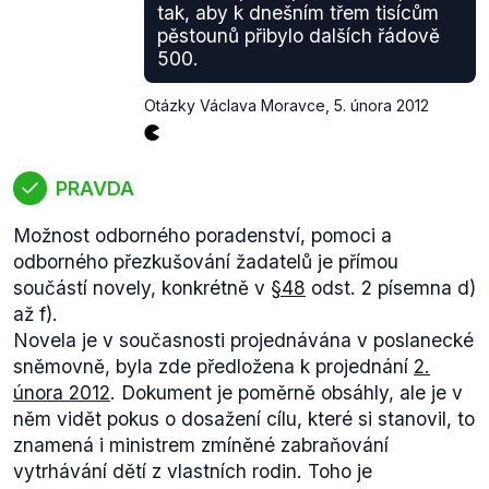
tak, aby k dnešním třem tisícům
pěstounů přibylo dalších řádově
500.
Otázky Václava Moravce
,
5. února 2012
PRAVDA
Možnost odborného poradenství, pomoci a
odborného přezkušování žadatelů je přímou
součástí novely, konkrétně v
§48
odst. 2 písemna d)
až f).
Novela je v současnosti projednávána v poslanecké
sněmovně, byla zde předložena k projednání
2.
února 2012
. Dokument je poměrně obsáhly, ale je v
něm vidět pokus o dosažení cílu, které si stanovil, to
znamená i ministrem zmíněné zabraňování
vytrhávání dětí z vlastních rodin. Toho je