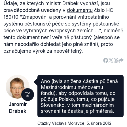
Údaje, ze kterých ministr Drábek vychází, jsou
pravděpodobně uvedeny v
dokumentu
číslo HC
189/10 "Zmapování a porovnání vnitrostátního
systému pěstounské péče se systémy pěstounské
péče ve vybraných evropských zemích ...", nicméně
tento dokument není veřejně přístupný (alespoň se
nám nepodařilo dohledat jeho plné znění), proto
označujeme výrok za neověřitelný.
Ano (byla snížena částka půjčená
Mezinárodnímu měnovému
fondu), aby odpovídala tomu, co
TOP
09
půjčuje Polsko, tomu, co půjčuje
Jaromír
Slovensko, v tom mezinárodním
Drábek
srovnání ta částka je přiměřená.
Otázky Václava Moravce
,
5. února 2012