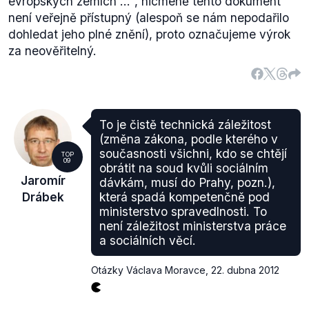
evropských zemích ...", nicméně tento dokument
není veřejně přístupný (alespoň se nám nepodařilo
dohledat jeho plné znění), proto označujeme výrok
za neověřitelný.
To je čistě technická záležitost
(změna zákona, podle kterého v
současnosti všichni, kdo se chtějí
TOP
09
obrátit na soud kvůli sociálním
Jaromír
dávkám, musí do Prahy, pozn.),
Drábek
která spadá kompetenčně pod
ministerstvo spravedlnosti. To
není záležitost ministerstva práce
a sociálních věcí.
Otázky Václava Moravce
,
22. dubna 2012