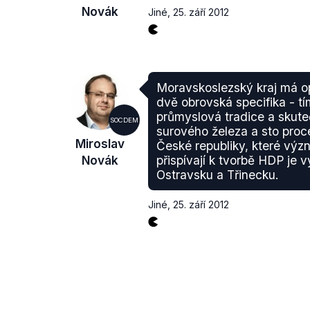
Novák
Jiné
,
25. září 2012
Moravskoslezský kraj má op
dvě obrovská specifika - tí
průmyslová tradice a skute
SOCDEM
surového železa a sto proc
Miroslav
České republiky, které v
Novák
přispívají k tvorbě HDP je 
Ostravsku a Třinecku.
Jiné
,
25. září 2012