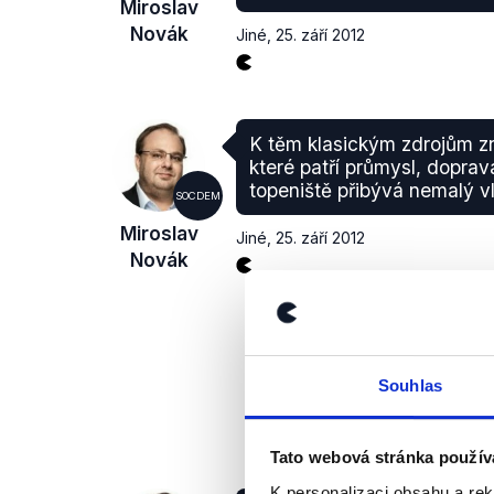
Miroslav
Novák
Jiné
,
25. září 2012
K těm klasickým zdrojům zn
které patří průmysl, doprava
topeniště přibývá nemalý vl
SOCDEM
Miroslav
Jiné
,
25. září 2012
Novák
Souhlas
Tato webová stránka použív
K personalizaci obsahu a re