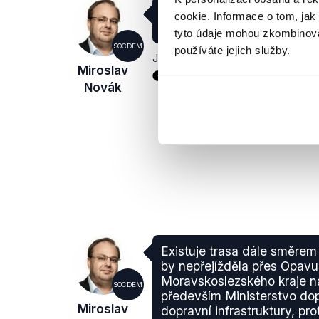
Je to zakázka Ministerstv
cookie. Informace o tom, jak
republiky. ("Ostravské lagu
tyto údaje mohou zkombinovat
SOCDEM
používáte jejich služby.
Jiné
,
25. září 2012
Miroslav
Novák
Existuje trasa dále směrem 
by nepřejížděla přes Opavu.
Moravskoslezského kraje n
SOCDEM
především Ministerstvo dop
Miroslav
dopravní infrastruktury, p