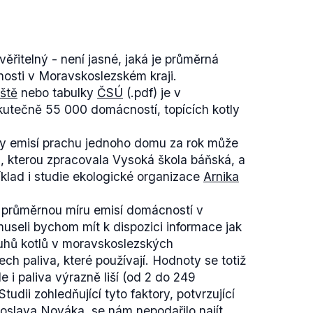
ěřitelný - není jasné, jaká je průměrná
osti v Moravskoslezském kraji.
iště
nebo tabulky
ČSÚ
(.pdf) je v
kutečně 55 000 domácností, topících kotly
y emisí prachu jednoho domu za rok může
4), kterou zpracovala Vysoká škola báňská, a
říklad i studie ekologické organizace
Arnika
 průměrnou míru emisí domácností v
useli bychom mít k dispozici informace jak
ruhů kotlů v moravskoslezských
ch paliva, které používají. Hodnoty se totiž
e i paliva výrazně liší (od 2 do 249
tudii zohledňující tyto faktory, potvrzující
roslava Nováka, se nám nepodařilo najít.