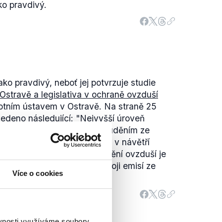
ko pravdivý.
ko pravdivý, neboť jej potvrzuje studie
 Ostravě a legislativa v ochraně ovzduší
otním ústavem v Ostravě. Na straně 25
vedeno následující:
"Nejvyšší úroveň
o PM10 a SO2 ve dnech s prouděním ze
ntu
na stanici Bohumín, tedy v návětří
potvrzuje, že úroveň znečištění ovzduší je
nů výrazně ovlivňována zdroji emisí ze
Více o cookies
ěvnosti využíváme soubory