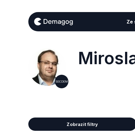
Ze s
Mirosl
SOCDEM
Zobrazit filtry