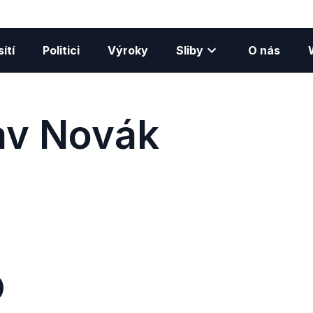
ítí
Politici
Výroky
Sliby
O nás
av Novák