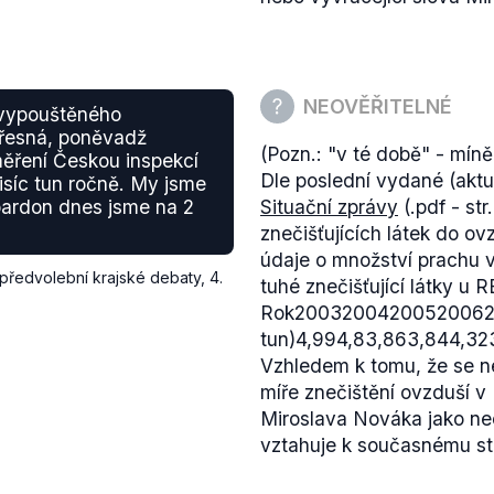
NEOVĚŘITELNÉ
 vypouštěného
přesná, poněvadž
(Pozn.: "v té době" - mín
měření Českou inspekcí
Dle poslední vydané (aktu
tisíc tun ročně. My jsme
 pardon dnes jsme na 2
Situační zprávy
(.pdf - str
znečišťujících látek do o
údaje o množství prachu v
předvolební krajské debaty
,
4.
tuhé znečišťující látky u 
Rok2003200420052006200
tun)4,994,83,863,844,32
Vzhledem k tomu, že se ne
míře znečištění ovzduší v
Miroslava Nováka jako neo
vztahuje k současnému st