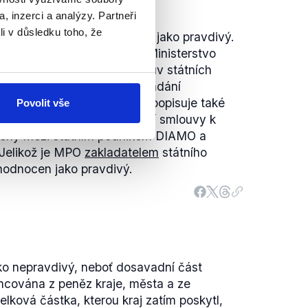
, inzerci a analýzy. Partneři
li v důsledku toho, že
edaných informací hodnocen jako pravdivý.
8. června 2007 připravilo Ministerstvo
ýzu
(.doc)
"Uzavřených smluv státních
výběrových řízení na vypořádání
klých před privatizací".
Ta popisuje také
Povolit vše
 Analýza uvádí, že realizační smlouvy k
vřeny mezi státním podnikem DIAMO a
 Jelikož je MPO
zakladatelem
státního
hodnocen jako pravdivý.
ko nepravdivý, neboť dosavadní část
ncována z peněz kraje, města a ze
elková částka, kterou kraj zatím poskytl,