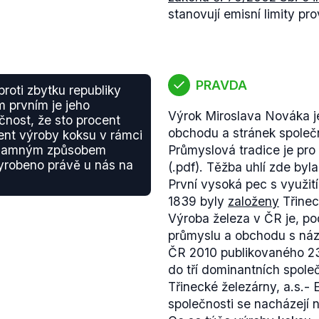
stanovují emisní limity pr
PRAVDA
roti zbytku republiky
m prvním je jeho
Výrok Miroslava Nováka je
čnost, že sto procent
obchodu a stránek společ
ent výroby koksu v rámci
ýznamným způsobem
Průmyslová tradice je pr
vyrobeno právě u nás na
(.pdf). Těžba uhlí zde byla
První vysoká pec s využit
1839 byly
založeny
Třinec
Výroba železa v ČR je, p
průmyslu a obchodu s ná
ČR 2010 publikovaného 2
do tří dominantních společ
Třinecké železárny, a.s.
společnosti se nacházejí 