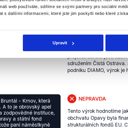
PRAVDA
a průmyslu České
 náš web používáte, sdílíme se svými partnery pro sociální média
ny")
 s dalšími informacemi, které jste jim poskytli nebo které získa
Výrok je na základě dohl
Na jednání Vlády ČR dne 1
průmyslu a obchodu
anal
podniků
a připravovaných 
ekologických závazků vzni
Upravit
projekt sanace tzv. lagun.
projektu sanací jsou uza
sdružením Čistá Ostrava.
podniku DIAMO, výrok je 
NEPRAVDA
Bruntál - Krnov, která
 A to je obrovský apel
Tento výrok hodnotíme ja
a zodpovědné instituce,
obchvatu Opavy byla fina
ravy a státní fond
rotože paní náměstkyně
strukturálních fondů EU. C