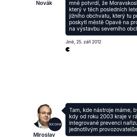
Novák
mně potvrdí, že Moravskosle
který v těch posledních let
jižního obchvatu, který tu 
poskytl městě Opavě na pr
na výstavbu severního obc
Jiné
,
25. září 2012
Tam, kde nástroje máme, b
kdy od roku 2003 kraje v r
integrované prevenci nařizuj
SOCDEM
jednotlivým provozovatelům
Miroslav