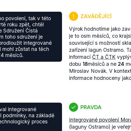
ZAVÁDĚJÍCÍ
o povolení, tak v této
vrtě roku zpět, chtěl
Výrok hodnotíme jako zavá
e Sdružení Čistá
je to osm měsíců, co kra
m toho sdružení je
odloužit integrované
související s možností sk
d mohl zůstat na těch
zařízení lagun Ostramo. T
24 měsíců.
informací
ČT a ČTK
vyplýv
dobu
18
měsíců a ne
24
mě
Miroslav Novák. V kontext
informace hodnoceny jako
PRAVDA
val integrované
il podmínky, na základě
Integrované povolení Mor
technologický proces
(laguny Ostramo) je veřej