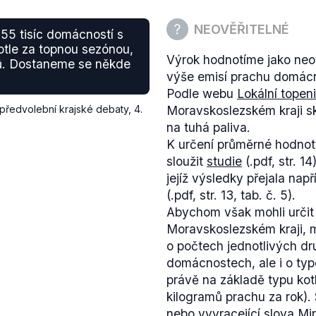
NEOVĚŘITELNÉ
55 tisíc domácností s
otle za topnou sezónou,
Výrok hodnotíme jako neov
mů. Dostaneme se někde
výše emisí prachu domácn
Podle webu
Lokální topen
předvolební krajské debaty
,
4.
Moravskoslezském kraji s
na tuhá paliva.
K určení průměrné hodnot
sloužit
studie
(.pdf, str. 1
jejíž výsledky přejala nap
(.pdf, str. 13, tab. č. 5).
Abychom však mohli určit
Moravskoslezském kraji, m
o počtech jednotlivých d
domácnostech, ale i o type
právě na základě typu kotl
kilogramů prachu za rok). S
nebo vyvracející slova Mi