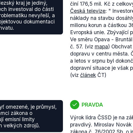
zský kraj je jediný,
činí 176,5 mil. Kč z celko
ech investoval do části
Česká televize
: "
Investor
problematiku nevyřeší, a
náklady na stavbu dosáhly
ojektovou dokumentaci
milionu korun a částkou 3
hvatu.
Evropská unie. Zbývající pe
Ve směru Opava - Bruntál s
č. 57. (viz
mapa
) Obchvat
dopravu v centru města. Č
a letos v srpnu byl dokon
dopravní situace je však
(viz
článek
ČT)
PRAVDA
yť omezené, je průmysl,
ámci zákona o
Výrok lídra ČSSD je na zá
í emisní limity
pravdivý. Miroslav Novák 
 velkých zdrojů.
zákona č. 76/2002 Sb. o 