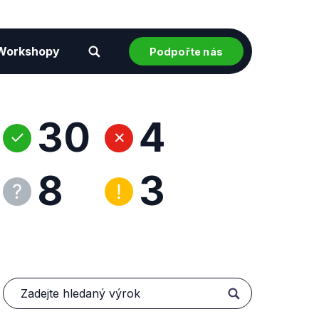
Workshopy
Podpořte nás
30
4
8
3