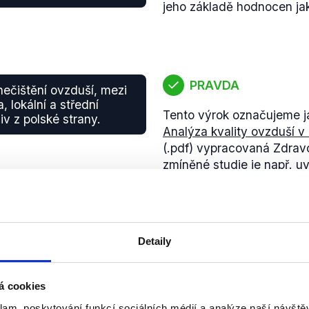
jeho základě hodnocen ja
PRAVDA
ečištění ovzduší, mezi
, lokální a střední
Tento výrok označujeme ja
iv z polské strany.
Analýza kvality ovzduší v
(.pdf) vypracovaná Zdrav
zmíněné studie je např. u
znečištění ovzduší je pr
severovýchodního kvadra
Ostravy. Tato skutečnost 
na
Ostravsku v cca 10 % d
Detaily
sousedního Polska."
á cookies
klam, poskytování funkcí sociálních médií a analýze naší návšt