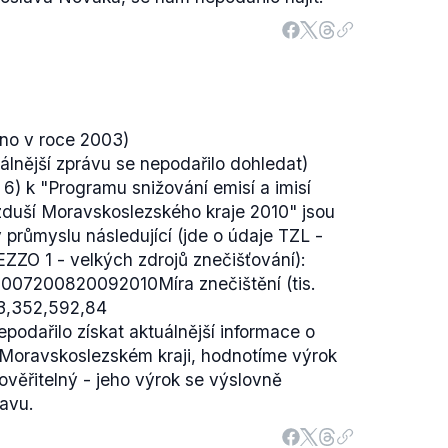
ěno v roce 2003)
álnější zprávu se nepodařilo dohledat)
. 6) k
"Programu snižování emisí a imisí
vzduší Moravskoslezského kraje 2010"
jsou
 průmyslu následující (jde o údaje TZL -
REZZO 1 - velkých zdrojů znečišťování):
7200820092010Míra znečištění (tis.
3,352,592,84
podařilo získat aktuálnější informace o
 Moravskoslezském kraji, hodnotíme výrok
věřitelný - jeho výrok se výslovně
avu.