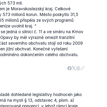
vých 573 mil.
em je Moravskoslezský kraj. Celkové
 573 milionů korun. Město poskytlo 31,5
65 milionů přispěla ze svých programů
níze uvolnil kraj.
"
e jedná o silnici č. 11 a ve směru na Krnov
 Opavy by měl výrazně omezit tranzitní
ást severního obchvatu stojí od roku 2009
čen jižní obchvat. Konečné vyřešení
 podmíněno dokončením celého obchvatu.
kladě dohledané legislativy hodnocen jako
má na mysli § 13, odstavec 4, písm. a)
integrované prevenci
, v jehož rámci kraje