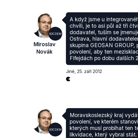
A když jsme u integrovanéh
chvíli, je to asi půl až tři čt
dodavatel, tuším se jmenuj
SOCDEM
Ostrava, hlavní dodavatele
Miroslav
skupina GEOSAN GROUP, pr
Novák
povolení, aby ten meziskla
Fifejdách po dobu dalších 
Jiné
,
25. září 2012
Moravskoslezský kraj vydá
povolení, ve kterém stanov
kterých musí probíhat ten 
SOCDEM
likvidace, který vybral stát.