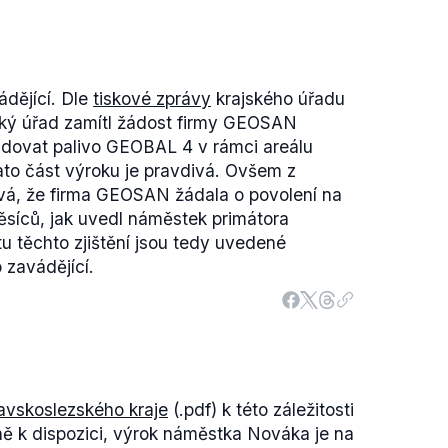
dějící. Dle
tiskové zprávy
krajského úřadu
jský úřad zamítl žádost firmy GEOSAN
ladovat palivo GEOBAL 4 v rámci areálu
ato část výroku je pravdivá. Ovšem z
á, že firma GEOSAN žádala o povolení na
síců, jak uvedl náměstek primátora
u těchto zjištění jsou tedy uvedené
 zavádějící.
avskoslezského kraje
(.pdf) k této záležitosti
ně k dispozici, výrok náměstka Nováka je na