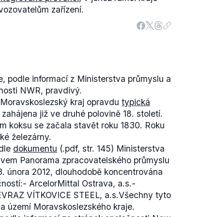
ovozovatelům zařízení.
, podle informací z Ministerstva průmyslu a
nosti NWR, pravdivý.
o Moravskoslezský kraj opravdu
typická
 zahájena již ve druhé polovině 18. století.
ím koksu se začala stavět roku 1830. Roku
ké železárny.
odle
dokumentu
(.pdf, str. 145) Ministerstva
zvem Panorama zpracovatelského průmyslu
3. února 2012, dlouhodobě koncentrována
ností:- ArcelorMittal Ostrava, a.s.-
- EVRAZ VÍTKOVICE STEEL, a.s.Všechny tyto
na území Moravskoslezského kraje.