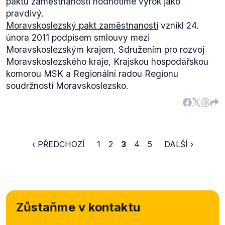
paktu zaměstnanosti hodnotíme výrok jako
pravdivý.
Moravskoslezský pakt zaměstnanosti
vznikl 24.
února 2011 podpisem smlouvy mezi
Moravskoslezským krajem, Sdružením pro rozvoj
Moravskoslezského kraje, Krajskou hospodářskou
komorou MSK a Regionální radou Regionu
soudržnosti Moravskoslezsko.
‹ PŘEDCHOZÍ
1
2
3
4
5
DALŠÍ ›
Zůstaňme v kontaktu