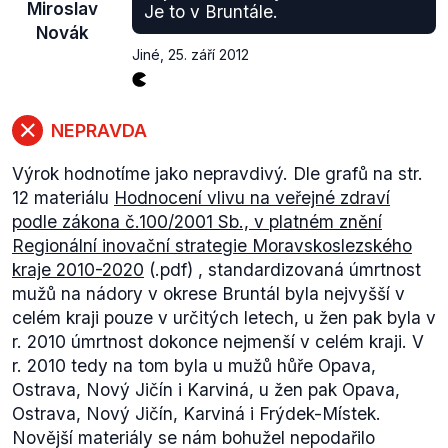
Miroslav
Je to v Bruntále.
Novák
Jiné
,
25. září 2012
NEPRAVDA
Výrok hodnotíme jako nepravdivý. Dle grafů na str.
12 materiálu
Hodnocení vlivu na veřejné zdraví
podle zákona č.100/2001 Sb., v platném znění
Regionální inovační strategie Moravskoslezského
kraje 2010-2020
(.pdf)
,
standardizovaná úmrtnost
mužů na nádory v okrese Bruntál byla nejvyšší v
celém kraji pouze v určitých letech, u žen pak byla v
r. 2010 úmrtnost dokonce nejmenší v celém kraji. V
r. 2010 tedy na tom byla u mužů hůře Opava,
Ostrava, Nový Jičín i Karviná, u žen pak Opava,
Ostrava, Nový Jičín, Karviná i Frýdek-Místek.
Novější materiály se nám bohužel nepodařilo