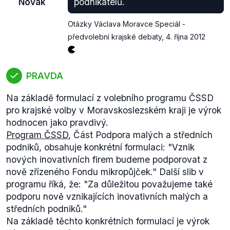
Novák
podnikatelů.
Otázky Václava Moravce Speciál -
předvolební krajské debaty
,
4. října 2012
PRAVDA
Na základě formulací z volebního programu ČSSD
pro krajské volby v Moravskoslezském kraji je výrok
hodnocen jako pravdivý.
Program ČSSD
, Část
Podpora malých a středních
podniků,
obsahuje konkrétní formulaci:
"Vznik
nových inovativních firem budeme podporovat z
nově zřízeného Fondu mikropůjček."
Další slib v
programu říká, že:
"Za důležitou považujeme také
podporu nově vznikajících inovativních malýc
h a
středních podniků."
Na základě těchto konkrétních formulací je výrok