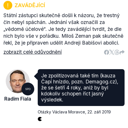
ZAVÁDĚJÍCÍ
Státní zástupci skutečně došli k názoru, že trestný
čin nebyl spáchán. Jednání však označili za
„vědomě účelové“. Je tedy zavádějící tvrdit, že dle
nich bylo vše v pořádku. Miloš Zeman pak skutečně
řekl, že je připraven udělit Andreji Babišovi abolici.
zobrazit celé odůvodnění
Je zpolitizovaná také tím (kauza
Čapí hnízdo, pozn. Demagog.cz),
že se šetří 4 roky, aniž by byl
SPD
kdokoliv schopen říct jasný
Radim Fiala
výsledek.
Otázky Václava Moravce
,
22. září 2019