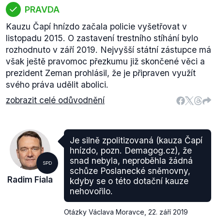
PRAVDA
Kauzu Čapí hnízdo začala policie vyšetřovat v
listopadu 2015. O zastavení trestního stíhání bylo
rozhodnuto v září 2019. Nejvyšší státní zástupce má
však ještě pravomoc přezkumu již skončené věci a
prezident Zeman prohlásil, že je připraven využít
svého práva udělit abolici.
zobrazit celé odůvodnění
Je silně zpolitizovaná (kauza Čapí
hnízdo, pozn. Demagog.cz), že
snad nebyla, neproběhla žádná
SPD
schůze Poslanecké sněmovny,
Radim Fiala
kdyby se o této dotační kauze
nehovořilo.
Otázky Václava Moravce
,
22. září 2019