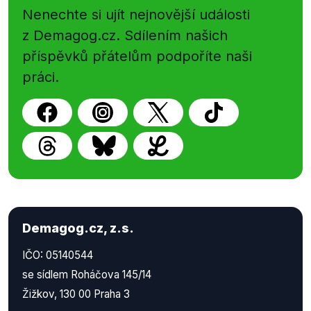
Nenechte si ujít nejnovější události
z Demagog.cz. Sdílením našich
příspěvků přátelům podpoříte naši
práci.
Demagog.cz, z.s.
IČO: 05140544
se sídlem Roháčova 145/14
Žižkov, 130 00 Praha 3