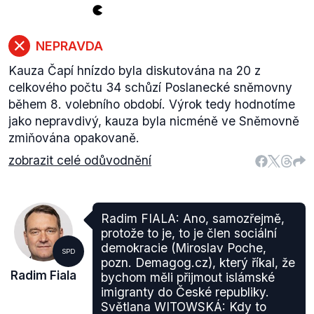
NEPRAVDA
Kauza Čapí hnízdo byla diskutována na 20 z
celkového počtu 34 schůzí Poslanecké sněmovny
během 8. volebního období. Výrok tedy hodnotíme
jako nepravdivý, kauza byla nicméně ve Sněmovně
zmiňována opakovaně.
zobrazit celé odůvodnění
Radim FIALA: Ano, samozřejmě,
protože to je, to je člen sociální
demokracie (Miroslav Poche,
SPD
pozn. Demagog.cz), který říkal, že
Radim Fiala
bychom měli přijmout islámské
imigranty do České republiky.
Světlana WITOWSKÁ: Kdy to