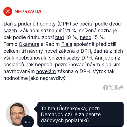
poslanců jako ČSSD (15), ale má více než dvakrát
vyšší zastoupení na předsednických pozicích a
NEPRAVDA
navíc pozici místopředsedy sněmovny.
Daň z přidané hodnoty (DPH) se počítá podle dvou
sazeb
. Základní sazba činí 21 %, snížená sazba je
pak podle druhu zboží
buď
10 %,
nebo
15 %.
Tomio
Okamura
a Radim
Fiala
společně předložili
celkem tři návrhy novel zákona o DPH, žádná z nich
však neobsahovala snížení sazby DPH. Ani jeden z
poslanců pak nepodal pozměňovací návrh k dalším
navrhovaným
novelám
zákona o DPH. Výrok tak
hodnotíme jako nepravdivý.
Ta hra (Účtenkovka, pozn.
Demagog.cz) je za peníze
daňových poplatníků.
SPD