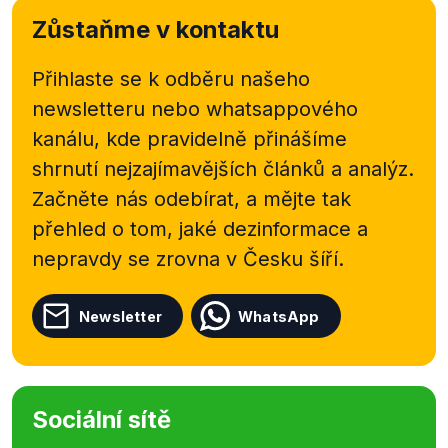
KohoVolit.eu, tyto tři strany spolu hlasují opravdu
Zůstaňme v kontaktu
nejčastěji, ale přibližně v šestině důležitých
hlasování hlasovaly odlišně.
Přihlaste se k odběru našeho
newsletteru nebo
whatsappového
kanálu, kde pravidelně přinášíme
shrnutí nejzajímavějších článků a analýz.
Začněte nás odebírat, a mějte tak
přehled o tom, jaké dezinformace a
nepravdy se zrovna v Česku šíří.
Newsletter
WhatsApp
Sociální sítě