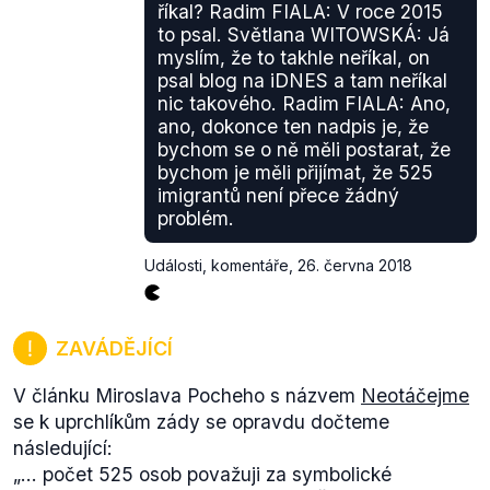
říkal? Radim FIALA: V roce 2015
to psal. Světlana WITOWSKÁ: Já
myslím, že to takhle neříkal, on
psal blog na iDNES a tam neříkal
nic takového. Radim FIALA: Ano,
ano, dokonce ten nadpis je, že
bychom se o ně měli postarat, že
bychom je měli přijímat, že 525
imigrantů není přece žádný
problém.
Události, komentáře
,
26. června 2018
ZAVÁDĚJÍCÍ
V článku Miroslava Pocheho s názvem
Neotáčejme
se k uprchlíkům zády
se opravdu dočteme
následující:
„
… počet 525 osob považuji za symbolické