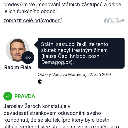
především ve jmenování státních zástupců a délce
jejich funkčního období.
zobrazit celé odůvodnění
Státní zástupci řekli, že tento
skutek nebyl trestným činem
(kauza Čapí hnízdo, pozn.
SPD
Demagog.cz).
Radim Fiala
Otázky Václava Moravce
,
22. září 2019
PRAVDA
Jaroslav Šaroch konstatuje v
devadesátistránkovém odůvodnění svého
rozhodnutí, že se skutek (pro který bylo trestní
stíhání vedeno) sice stal, ale nelze jej označit jako