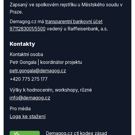
Zapsaný ve spolkovém rejstříku u Městského soudu v
Praze.
Demagog.cz má
transparentní bankovní účet
9711283001/5500
vedený u Raiffeisenbank, a.s.
Kontakty
Kontaktní osoba
Petr Gongala | koordinátor projektu
petr.gongala@demagog.cz
+420 775 275 177
Výtky k hodnocením, workshopy, různé
info@demagog.cz
Pro média
Loga ke stažení
Demagog.cz ctí kodex zásad