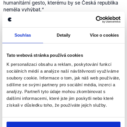
humanitární gesto, kterému by se Česká republika
neměla vyhýbat.
“
Dále:
„
Evropská unie je založena na principu solidarity a
my jsme její součástí a jako takoví bychom měli
Souhlas
Detaily
Více o cookies
kromě čerpání výhod být schopni pomoci i těm
zemím EU na jihu Evropy, které nápor uprchlíků musí
zvládat.
(…)
Proto se osobně přikláním k tomu
Tato webová stránka používá cookies
imigranty v České republice přijmout a poskytnout
jim prostor pro nový život.
“
K personalizaci obsahu a reklam, poskytování funkcí
Radim Fiala se ve svém výroku zmiňuje o přijímání
sociálních médií a analýze naší návštěvnosti využíváme
„islámských imigrantů“
, což není nikde v Pocheho
soubory cookie. Informace o tom, jak náš web používáte,
článku explicitně napsáno. Nicméně kvóty navržené
sdílíme se svými partnery pro sociální média, inzerci a
na základě
Doporučení
Komise z 8. června 2015 se
analýzy. Partneři tyto údaje mohou zkombinovat s
měly týkat 20 tisíc blíže neurčených osob z
dalšími informacemi, které jste jim poskytli nebo které
uprchlických táborů ze zemí mimo EU. Zejména se
získali v důsledku toho, že používáte jejich služby.
Ne, ne, ne, já musím zareagovat
mělo jednat o podporu zemí obzvlášť silně stižených
na kolegu, pana poslance
uprchlickou krizí a o zajištění bezpečného přechodu
Kalouska, v tom, že my jsme
SPD
pro uprchlíky do Schengenu.
chtěli, aby začala fungovat