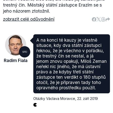
trestný čin. Městský státní zástupce Erazím se s
jeho názorem ztotožnil.
zobrazit celé odůvodnění
A na konci té kauzy je vlastně
situace, kdy dva státní zástupci
řeknou, že je všechno v pořádku,
SPD
že trestný čin se nestal, a já
Radim Fiala
jenom znovu opakuji, Miloš Zeman
neřekl nic jiného, že má ústavní
právo a že kdyby třetí státní
zástupce ten verdikt o 180 stupňů
otočil, že je připraven tady toho
opravného prostředku použít.
Otázky Václava Moravce
,
22. září 2019