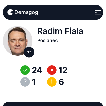
Radim Fiala
Poslanec
SPD
24
12
1
6