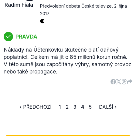
Radim Fiala
Předvolební debata České televize
,
2. října
2017
PRAVDA
Náklady na Účtenkovku
skutečně platí daňový
poplatníci. Celkem má jít o 85 milionů korun ročně.
V této sumě jsou započítány výhry, samotný provoz
Výrok je hodnocen jako zavádějící vzhledem k
nebo také propagace.
tomu, že výsledkem hlasování SPD (ale i ANO a
KSČM) není poměrné zastoupení všech
poslaneckých klubů v orgánech sněmovny, ale
situace, kde jsou některé strany výrazně méně
zastoupeny než jiné.
‹ PŘEDCHOZÍ
1
2
3
4
5
DALŠÍ ›
Co se týče samotné hlasovací koalice, již dříve jsme
uvedli
, že není pravdou, že by ANO, SPD a KSČM
tvořily nějakou konzistentní hlasovací sílu. Jak
vyplývá z
analýzy
Michala Škopa z projektu