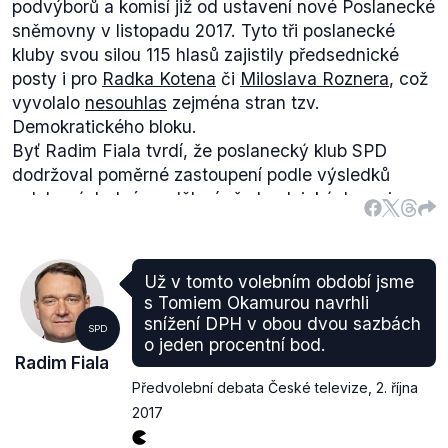
židovského. Proto hodnotíme tento výrok jako
podvýborů a komisí již od ustavení nové Poslanecké
zavádějící.
sněmovny v listopadu 2017. Tyto tři poslanecké
kluby svou silou 115 hlasů zajistily předsednické
posty i pro
Radka Kotena
či
Miloslava Roznera
, což
vyvolalo
nesouhlas
zejména stran tzv.
Demokratického bloku
.
Byť Radim Fiala tvrdí, že poslanecký klub SPD
dodržoval poměrné zastoupení podle výsledků
voleb, výsledné rozdělení předsednických pozic
požadavek poměrnosti nesplňuje. Současná
Poslanecká sněmovna má 18 výborů, 57 podvýborů
a 14 komisí - celkově tedy 89 předsedů. Aby byl
Už v tomto volebním období jsme
dodržen princip poměrnosti, měl by každý
s Tomiem Okamurou navrhli
poslanecký klub mít 0,45 předsednických postů na
snížení DPH v obou dvou sazbách
SPD
jednoho poslance. Z tabulky lze vidět, že některé
o jeden procentní bod.
Radim Fiala
strany (SPD, ČSSD) jsou disproporčně málo
Předvolební debata České televize
,
2. října
zastoupeny a naopak například KSČM má více
předsednických postů, než by jí podle volebního
2017
výsledku mělo náležet. KSČM má stejný počet