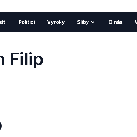
ítí
Politici
Výroky
Sliby
O nás
 Filip