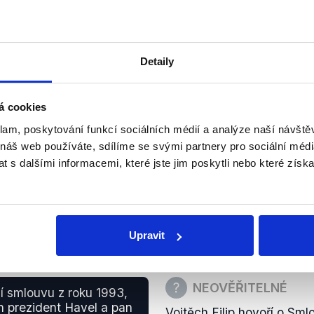
sme se k tomu zavázali.
operací. Za válečný hrob 
symboly těchto osob. Po
a 2020
hrobem podle tohoto záko
Detaily
zobrazit celé odůvodnění
á cookies
NEPRAVDA
 pana Koláře a ten
klam, poskytování funkcí sociálních médií a analýze naší návšt
by pomník maršála
O přesunutí sochy maršála
 náš web používáte, sdílíme se svými partnery pro sociální média
e mimo jiné v § 22 té
nikoliv starosta Kolář. 
 s dalšími informacemi, které jste jim poskytli nebo které získa
1993 prezidenty Havlem a
povinnost pečovat o vojens
a 2020
přístup k nim.
zobrazit celé odůvodnění
Upravit
NEOVĚŘITELNÉ
 smlouvu z roku 1993,
n prezident Havel a pan
Vojtěch Filip hovoří o Sm