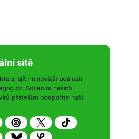
ální sítě
e si ujít nejnovější události
gog.cz. Sdílením našich
vků přátelům podpoříte naši