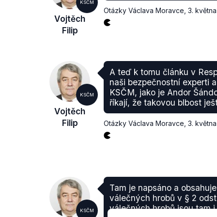
KSČM
Otázky Václava Moravce
,
3. květn
Vojtěch
Filip
A teď k tomu článku v Resp
naši bezpečnostní experti a 
KSČM, jako je Andor Šándor
KSČM
říkají, že takovou blbost ješ
Vojtěch
Filip
Otázky Václava Moravce
,
3. květn
Tam je napsáno a obsahuje
válečných hrobů v § 2 ods
válečných hrobů jsou tam i
KSČM