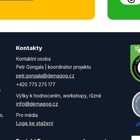
Kontakty
Kontaktní osoba
Petr Gongala | koordinátor projektu
petr.gongala@demagog.cz
+420 775 275 177
o
Výtky k hodnocením, workshopy, různé
info@demagog.cz
s.
Pro média
Loga ke stažení