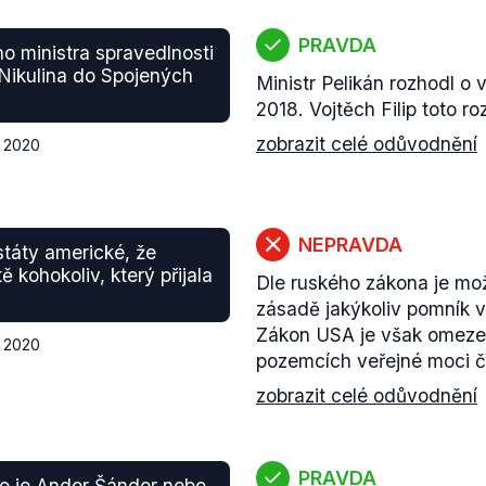
PRAVDA
o ministra spravedlnosti
 Nikulina do Spojených
Ministr Pelikán rozhodl o
2018. Vojtěch Filip toto r
zobrazit celé odůvodnění
a 2020
NEPRAVDA
státy americké, že
 kohokoliv, který přijala
Dle ruského zákona je mož
zásadě jakýkoliv pomník 
Zákon USA je však omeze
a 2020
pozemcích veřejné moci či
zobrazit celé odůvodnění
PRAVDA
ako je Andor Šándor nebo