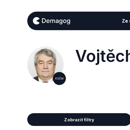
Ze s
Vojtěch
KSČM
Zobrazit filtry