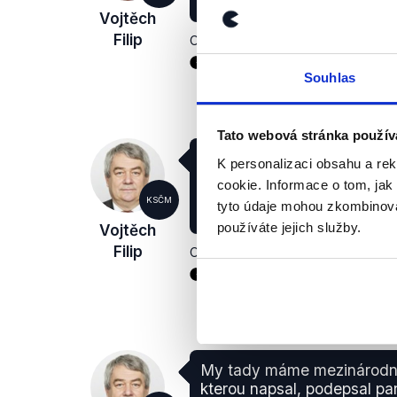
být volně přístupné, a to j
Vojtěch
Filip
Otázky Václava Moravce
,
3. květn
Souhlas
Tato webová stránka použív
Například jste tady citoval
K personalizaci obsahu a re
například zabránil tomu, a
cookie. Informace o tom, jak
Koněva byl přístupný, což j
KSČM
tyto údaje mohou zkombinovat
mezinárodní smlouvy.
používáte jejich služby.
Vojtěch
Filip
Otázky Václava Moravce
,
3. květn
My tady máme mezinárodní
kterou napsal, podepsal pa