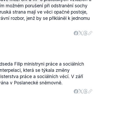
jejím možném porušení při odstranění sochy
uská strana mají ve věci opačné postoje,
ávní rozbor, jenž by se přikláněl k jednomu
dseda Filip ministryni práce a sociálních
terpelaci, která se týkala změny
terstva práce a sociálních věcí. V září
ávána v Poslanecké sněmovně.