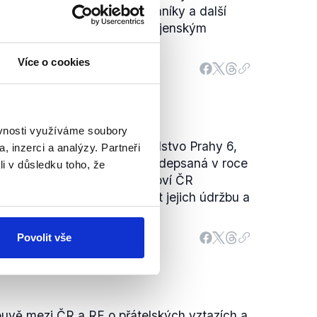
považuje mimo jiné taky pomníky a další
mník maršála Koněva není vojenským
na.
Více o cookies
ěvnosti využíváme soubory
 Koněva rozhodlo zastupitelstvo Prahy 6,
, inzerci a analýzy. Partneři
Smlouva mezi ČR a Ruskem, podepsaná v roce
li v důsledku toho, že
 Jelcinem, v článku 21 stanoví ČR
ké hroby a pomníky, zajistit jejich údržbu a
Povolit vše
louvě mezi ČR a RF o přátelských vztazích a