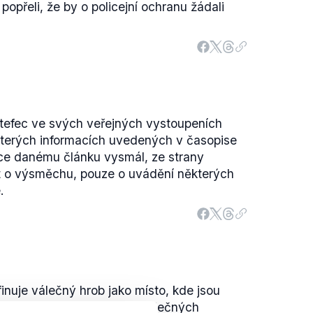
popřeli, že by o policejní ochranu žádali
Štefec ve svých veřejných vystoupeních
kterých informacích uvedených v časopise
ce danému článku vysmál, ze strany
t o výsměchu, pouze o uvádění některých
.
inuje válečný hrob jako místo, kde jsou
teré zahynuly v důsledku válečných