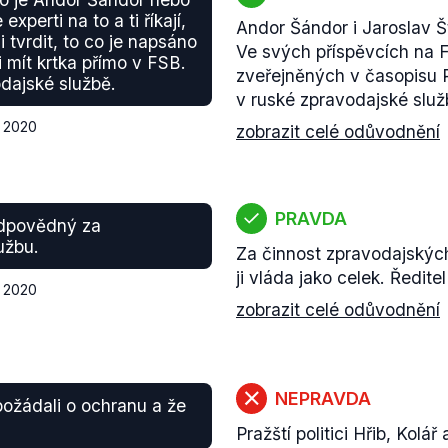
xperti na to a ti říkají,
Andor Šándor i Jaroslav Š
tvrdit, to co je napsáno
Ve svých příspěvcích na F
 mít krtka přímo v FSB.
zveřejněných v časopisu R
dajské službě.
v ruské zpravodajské služ
a 2020
zobrazit celé odůvodnění
PRAVDA
 odpovědný za
užbu.
Za činnost zpravodajských
ji vláda jako celek. Ředit
a 2020
zobrazit celé odůvodnění
NEPRAVDA
požádali o ochranu a že
Pražští politici Hřib, Kolá