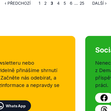
‹ PŘEDCHOZÍ
1
2
3
4
5
6
…
25
DALŠÍ ›
Soci
sletteru nebo
Nenecht
delně přinášíme shrnutí
z Dema
 Začněte nás odebírat, a
příspě
ezinformace a nepravdy se
práci.
WhatsApp