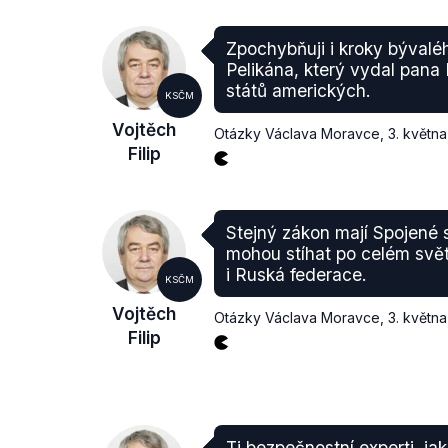
Zpochybňuji i kroky bývaléh
Pelikána, který vydal pana
států amerických.
KSČM
Vojtěch
Otázky Václava Moravce
,
3. květn
Filip
Stejný zákon mají Spojené 
mohou stíhat po celém světě
i Ruská federace.
KSČM
Vojtěch
Otázky Václava Moravce
,
3. květn
Filip
Ti bezpečnostní experti, j