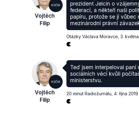
prezident Jelcin o vzájemn
KSČM
federací, a někteří naši polit
Vojtěch
papíru, protože se jí vůbec 
Filip
mezinárodní právní závaze
Otázky Václava Moravce
,
3. květn
Teď jsem interpeloval paní 
sociálních věcí kvůli poč
ministerstvu.
KSČM
Vojtěch
20 minut Radiožurnálu
,
4. října 2019
Filip