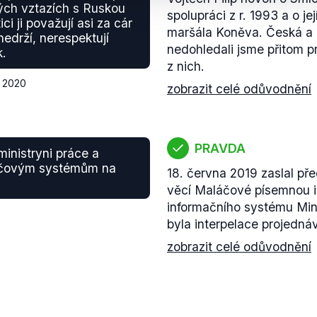
ých vztazích s Ruskou
spolupráci z r. 1993 a o 
ici ji považují asi za cár
maršála Koněva. Česká a r
nedrží, nerespektují
nedohledali jsme přitom pr
k.
z nich.
a 2020
zobrazit celé odůvodnění
PRAVDA
ministryni práce a
ítačovým systémům na
18. června 2019 zaslal pře
věcí Maláčové písemnou in
informačního systému Minis
byla interpelace projedn
zobrazit celé odůvodnění