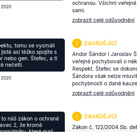
ochranou. Všichni veřejně 
a 2020
sami.
zobrazit celé odůvodnění
ZAVÁDĚJÍCÍ
ektu, tomu se vysmáli
jistě asi těžko spojíte s
Andor Šándor i Jaroslav 
 nebo gen. Štefec, a ti
veřejně pochybovali o ně
tě nečetli.
Respekt. Štefec se dokon
Šándora však nelze mluvi
a 2020
pochybností o dané kauze
zobrazit celé odůvodnění
ZAVÁDĚJÍCÍ
 to náš zákon o ochraně
tavec 2, že kromě
Zákon č. 122/2004 Sb. def
 památníky, které mají
pohřbeny ostatky osob, k