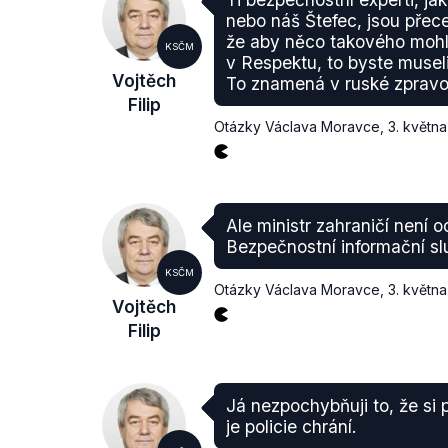
nebo náš Štefec, jsou přece e
že aby něco takového mohli 
KSČM
v Respektu, to byste museli
Vojtěch
To znamená v ruské zpravo
Filip
Otázky Václava Moravce
,
3. květn
Ale ministr zahraničí není
Bezpečnostní informační sl
KSČM
Otázky Václava Moravce
,
3. květn
Vojtěch
Filip
Já nezpochybňuji to, že si 
je policie chrání.