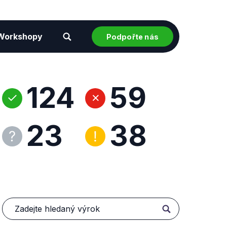
Workshopy
Podpořte nás
124
59
23
38