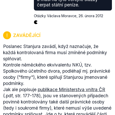
čerpat státní peníze.
Otázky Václava Moravce
,
26. února 2012
ZAVÁDĚJÍCÍ
Poslanec Stanjura zavádí, když naznačuje, že
každá
kontrolovaná firma musí zmíněné podmínky
splňovat.
Kontrole něměckého ekvivalentu NKÚ, tzv.
Spolkového účetního dvora, podléhají mj. právnické
osoby (
"firmy"
), které splňují Stanjurou jmenované
podmínky.
Jak ale popisuje
publikace Ministerstva vnitra ČR
(.pdf, str. 177-178), jsou ve stanovených případech
povinně kontrolovány také další právnické osoby
(tedy i soukromé firmy), které nemusí výše uvedené
podmínky splňovat. Jde o ty, které provádějí části