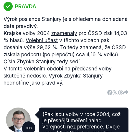
PRAVDA
Výrok poslance Stanjury je s ohledem na dohledaná
data pravdivý.
Krajské volby 2004
znamenaly
pro ČSSD zisk 14,03
% hlasů.
Volební účast
v těchto volbách pak
dosáhla výše 29,62 %. To tedy znamená, že ČSSD
získala podporu (po přepočtu) cca 4,16 % voličů.
Čísla Zbyňka Stanjury tedy sedí.
V tomto volebním období na předčasné volby
skutečně nedošlo. Výrok Zbyňka Stanjury
hodnotíme jako pravdivý.
(Pak jsou volby v roce 2004, což
je přesnější měření nálad
veřejnosti než preference. Dvoje
ODS