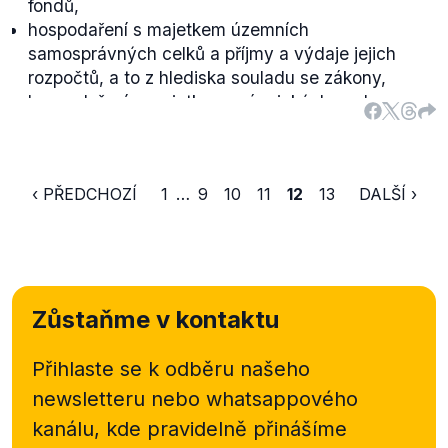
fondů,
hospodaření s majetkem územních
samosprávných celků a příjmy a výdaje jejich
rozpočtů, a to z hlediska souladu se zákony,
hospodaření s majetkem právnických osob
veřejnoprávní povahy, jde-li o
zdravotní pojišťovny,
veřejné výzkumné instituce,
‹ PŘEDCHOZÍ
1
…
9
10
11
12
13
DALŠÍ ›
dobrovolné svazky obcí,
příspěvkové organizace územních
samosprávných celků,
Regionální rady regionů soudržnosti,
Českou televizi,
Zůstaňme v kontaktu
Český rozhlas,
veřejné vysoké školy,
Přihlaste se k odběru našeho
Českou národní banku."
newsletteru nebo
whatsappového
kanálu, kde pravidelně přinášíme