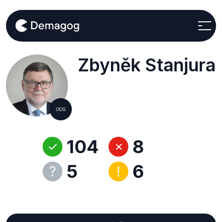
Zbyněk Stanjura
ODS
104
8
5
6