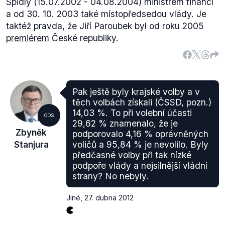
Špidly (15.07.2002 - 04.08.2004) ministrem financí
a od 30. 10. 2003 také místopředsedou vlády. Je
taktéž pravda, že Jiří Paroubek byl od roku 2005
premiérem
České republiky.
Pak ještě byly krajské volby a v
těch volbách získali (ČSSD, pozn.)
14,03 %. To při volební účasti
ODS
29,62 % znamenalo, že je
Zbyněk
podporovalo 4,16 % oprávněných
Stanjura
voličů a 95,84 % je nevolilo. Byly
předčasné volby při tak nízké
podpoře vlády a nejsilnější vládní
strany? No nebyly.
Jiné
,
27. dubna 2012