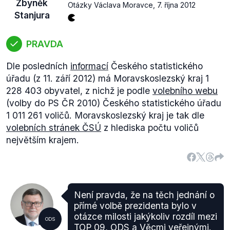
Zbyněk
Otázky Václava Moravce
,
7. října 2012
Stanjura
PRAVDA
Dle posledních
informací
Českého statistického
úřadu (z 11. září 2012) má Moravskoslezský kraj 1
228 403 obyvatel, z nichž je podle
volebního webu
(volby do PS ČR 2010) Českého statistického úřadu
1 011 261 voličů. Moravskoslezský kraj je tak dle
volebních stránek ČSÚ
z hlediska počtu voličů
největším krajem.
Není pravda, že na těch jednání o
přímé volbě prezidenta bylo v
otázce milosti jakýkoliv rozdíl mezi
ODS
TOP 09, ODS a Věcmi veřejnými.