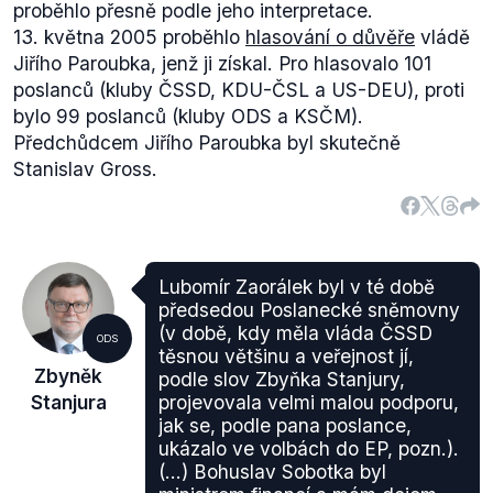
proběhlo přesně podle jeho interpretace.
13. května 2005 proběhlo
hlasování o důvěře
vládě
Jiřího Paroubka, jenž ji získal. Pro hlasovalo 101
poslanců (kluby ČSSD, KDU-ČSL a US-DEU), proti
bylo 99 poslanců (kluby ODS a KSČM).
Předchůdcem Jiřího Paroubka byl skutečně
Stanislav Gross.
Lubomír Zaorálek byl v té době
předsedou Poslanecké sněmovny
(v době, kdy měla vláda ČSSD
ODS
těsnou většinu a veřejnost jí,
Zbyněk
podle slov Zbyňka Stanjury,
Stanjura
projevovala velmi malou podporu,
jak se, podle pana poslance,
ukázalo ve volbách do EP, pozn.).
(...) Bohuslav Sobotka byl