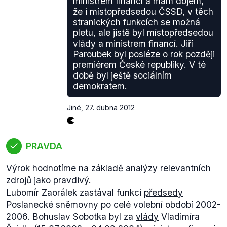
ministrem financí a mám dojem,
že i místopředsedou ČSSD, v těch
stranických funkcích se možná
pletu, ale jistě byl místopředsedou
vlády a ministrem financí. Jiří
Paroubek byl posléze o rok později
premiérem České republiky. V té
době byl ještě sociálním
demokratem.
Jiné
,
27. dubna 2012
PRAVDA
Výrok hodnotíme na základě analýzy relevantních
zdrojů jako pravdivý.
Lubomír Zaorálek zastával funkci
předsedy
Poslanecké sněmovny po celé volební období 2002-
2006. Bohuslav Sobotka byl za
vlády
Vladimíra