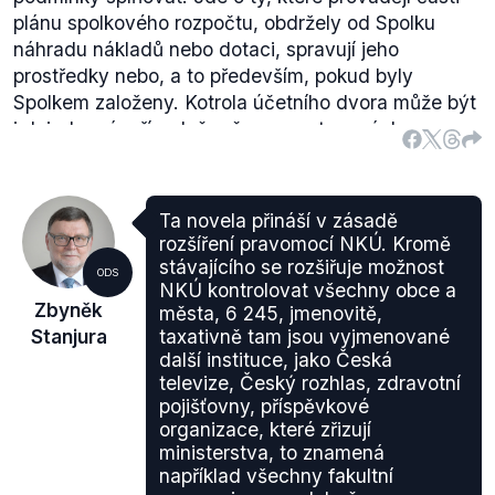
plánu spolkového rozpočtu, obdržely od Spolku
náhradu nákladů nebo dotaci, spravují jeho
prostředky nebo, a to především, pokud byly
Spolkem založeny. Kotrola účetního dvora může být
i dojednaná, případně určena ve stanovách
subjektu.
(Přesný výčet kontrolovaných subjektů je v § 91
zákona o Spolkovém účetním dvoře
- .pdf,
Ta novela přináší v zásadě
německy)
rozšíření pravomocí NKÚ. Kromě
stávajícího se rozšiřuje možnost
ODS
NKÚ kontrolovat všechny obce a
Zbyněk
města, 6 245, jmenovitě,
Stanjura
taxativně tam jsou vyjmenované
další instituce, jako Česká
televize, Český rozhlas, zdravotní
pojišťovny, příspěvkové
organizace, které zřizují
ministerstva, to znamená
například všechny fakultní