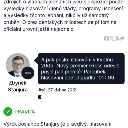
zdrojích o vládních jednáních jsou k dispozici pouze
výsledky hlasování členů vlády, programy usnesení
a výsledky těchto jednání, nikoliv už samotný
průběh. O prezidentských milostech se přitom na
oficiální úrovni ještě nejednalo.
A pak přišlo hlasování v květnu
2005. Nový premiér Gross odešel,
přišel pan premiér Paroubek,
ODS
hlasování opět dopadlo 101 : 99.
Zbyněk
Stanjura
Jiné
,
27. dubna 2012
PRAVDA
Výrok poslance Stanjury je pravdivý, hlasování