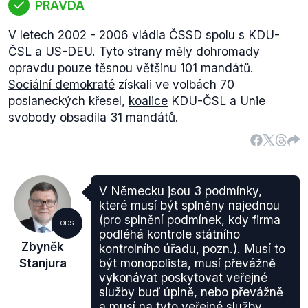
PRAVDA
V letech 2002 - 2006 vládla ČSSD spolu s KDU-
ČSL a US-DEU. Tyto strany měly dohromady
opravdu pouze těsnou většinu 101 mandátů.
Sociální demokraté
získali ve volbách 70
poslaneckých křesel,
koalice
KDU-ČSL a Unie
svobody obsadila 31 mandátů.
V Německu jsou 3 podmínky,
které musí být splněny najednou
(pro splnění podmínek, kdy firma
ODS
podléhá kontrole státního
Zbyněk
kontrolního úřadu, pozn.). Musí to
Stanjura
být monopolista, musí převážně
vykonávat poskytovat veřejné
služby buď úplně, nebo převážně
a musí na tyto veřejné služby