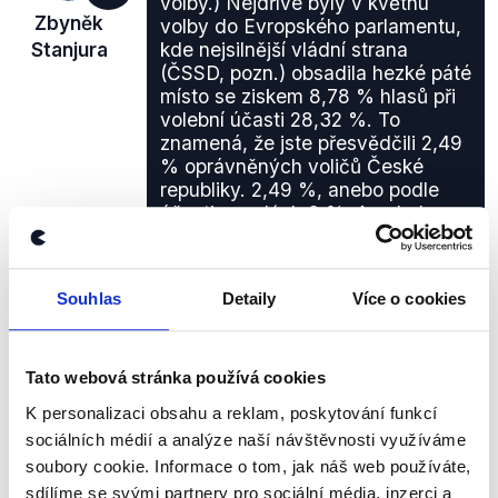
volby.) Nejdříve byly v květnu
Zbyněk
volby do Evropského parlamentu,
Stanjura
kde nejsilnější vládní strana
(ČSSD, pozn.) obsadila hezké páté
místo se ziskem 8,78 % hlasů při
volební účasti 28,32 %. To
znamená, že jste přesvědčili 2,49
% oprávněných voličů České
republiky. 2,49 %, anebo podle
účasti necelých 9 %. A nebyly
předčasné volby.
Jiné
,
27. dubna 2012
Souhlas
Detaily
Více o cookies
PRAVDA
Tato webová stránka používá cookies
K personalizaci obsahu a reklam, poskytování funkcí
Na základě volebních výsledků a přepočtu je výrok
sociálních médií a analýze naší návštěvnosti využíváme
poslance Stanjury pravdivý.
soubory cookie. Informace o tom, jak náš web používáte,
Volby do Evropského parlamentu se uskutečnily 11.
sdílíme se svými partnery pro sociální média, inzerci a
a 12. června 2004. ČSSD v nich skutečně obsadila