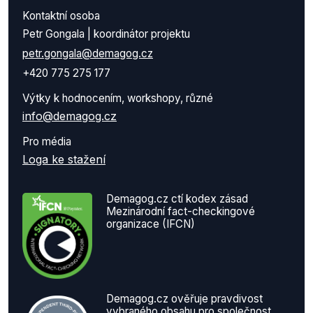
Kontaktní osoba
Petr Gongala | koordinátor projektu
petr.gongala@demagog.cz
+420 775 275 177
Výtky k hodnocením, workshopy, různé
info@demagog.cz
Pro média
Loga ke stažení
Demagog.cz ctí kodex zásad
Mezinárodní fact-checkingové
organizace (IFCN)
Demagog.cz ověřuje pravdivost
vybraného obsahu pro společnost