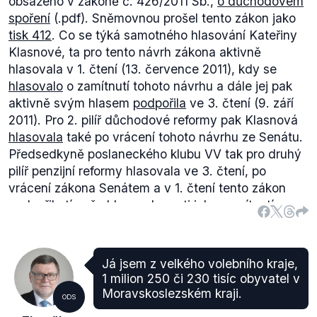
obsaženo v zákoně č. 426/2011 Sb.,
o důchodovém
spoření
(.pdf). Sněmovnou prošel tento zákon jako
tisk 412
. Co se týká samotného hlasování Kateřiny
Klasnové, ta pro tento návrh zákona aktivně
hlasovala v 1. čtení (13. července 2011), kdy se
hlasovalo
o zamítnutí tohoto návrhu a dále jej pak
aktivně svým hlasem
podpořila
ve 3. čtení (9. září
2011). Pro 2. pilíř důchodové reformy pak Klasnová
hlasovala
také po vrácení tohoto návrhu ze Senátu.
Předsedkyně poslaneckého klubu VV tak pro druhý
pilíř penzijní reformy hlasovala ve 3. čtení, po
vrácení zákona Senátem a v 1. čtení tento zákon
podpořila tím, že hlasovala proti jeho zamítnutí.
Já jsem z velkého volebního kraje,
1 milion 250 či 230 tisíc obyvatel v
Moravskoslezském kraji.
ODS