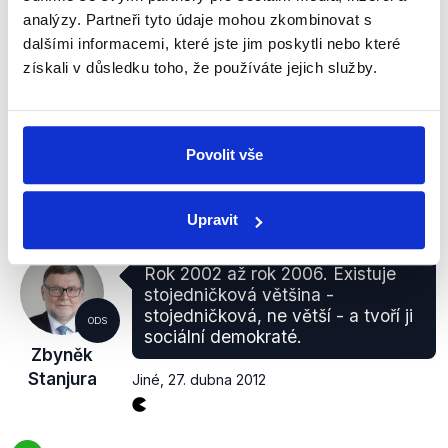
analýzy. Partneři tyto údaje mohou zkombinovat s
5. místo (
viz. graf
). Volební
účast dosáhla
28,32 %.
dalšími informacemi, které jste jim poskytli nebo které
To tedy znamená, že ČSSD přesvědčila (po
získali v důsledku toho, že používáte jejich služby.
přepočtu) skutečně cca 2,49 % oprávněných
voličů.
V tomto volebním období na předčasné volby
skutečně nedošlo. Výrok Zbyňka Stanjury je tedy
Povolit vše
pravdivý.
Upravit
Rok 2002 až rok 2006. Existuje
stojedničková většina -
stojedničková, ne větší - a tvoří ji
ODS
sociální demokraté.
Zbyněk
Stanjura
Jiné
,
27. dubna 2012