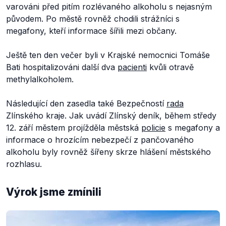
varováni před pitím rozlévaného alkoholu s nejasným
původem. Po městě rovněž chodili strážníci s
megafony, kteří informace šířili mezi občany.
Ještě ten den večer byli v Krajské nemocnici Tomáše
Bati hospitalizováni další dva
pacienti
kvůli otravě
methylalkoholem.
Následující den zasedla také Bezpečností
rada
Zlínského kraje. Jak uvádí Zlínský deník, během středy
12. září městem projížděla městská
policie
s megafony a
informace o hrozícím nebezpečí z pančovaného
alkoholu byly rovněž šířeny skrze hlášení městského
rozhlasu.
Výrok jsme zmínili