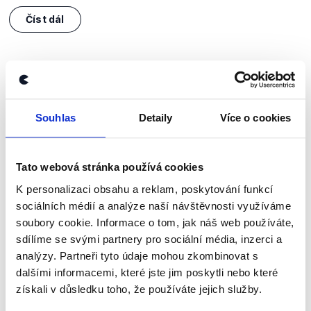
Číst dál
Zůstaňme v kontaktu
Přihlaste se k odběru našeho
Souhlas
Detaily
Více o cookies
newsletteru nebo
whatsappového
kanálu, kde pravidelně přinášíme
Tato webová stránka používá cookies
shrnutí nejzajímavějších článků a analýz.
K personalizaci obsahu a reklam, poskytování funkcí
Začněte nás odebírat, a mějte tak
sociálních médií a analýze naší návštěvnosti využíváme
přehled o tom, jaké dezinformace a
soubory cookie. Informace o tom, jak náš web používáte,
sdílíme se svými partnery pro sociální média, inzerci a
nepravdy se zrovna v Česku šíří.
analýzy. Partneři tyto údaje mohou zkombinovat s
dalšími informacemi, které jste jim poskytli nebo které
Newsletter
WhatsApp
získali v důsledku toho, že používáte jejich služby.