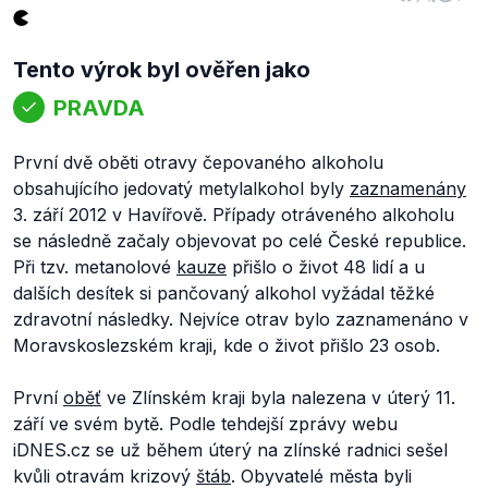
Tento výrok byl ověřen jako
PRAVDA
První dvě oběti otravy čepovaného alkoholu
obsahujícího jedovatý metylalkohol byly
zaznamenány
3. září 2012 v Havířově. Případy otráveného alkoholu
se následně začaly objevovat po celé České republice.
Při tzv. metanolové
kauze
přišlo o život 48 lidí a u
dalších desítek si pančovaný alkohol vyžádal těžké
zdravotní následky. Nejvíce otrav bylo zaznamenáno v
Moravskoslezském kraji, kde o život přišlo 23 osob.
První
oběť
ve Zlínském kraji byla nalezena v úterý 11.
září ve svém bytě. Podle tehdejší zprávy webu
iDNES.cz se už během úterý na zlínské radnici sešel
kvůli otravám krizový
štáb
. Obyvatelé města byli