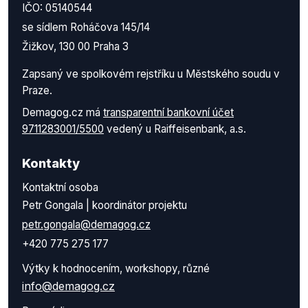
IČO: 05140544
se sídlem Roháčova 145/14
Žižkov, 130 00 Praha 3
Zapsaný ve spolkovém rejstříku u Městského soudu v
Praze.
Demagog.cz má
transparentní bankovní účet
9711283001/5500
vedený u Raiffeisenbank, a.s.
Kontakty
Kontaktní osoba
Petr Gongala | koordinátor projektu
petr.gongala@demagog.cz
+420 775 275 177
Výtky k hodnocením, workshopy, různé
info@demagog.cz