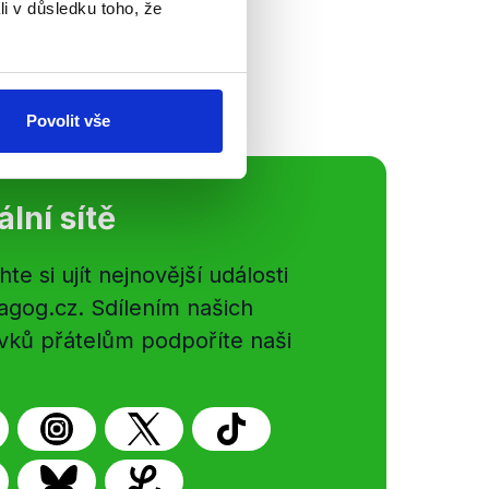
li v důsledku toho, že
Povolit vše
ální sítě
e si ujít nejnovější události
gog.cz. Sdílením našich
vků přátelům podpoříte naši