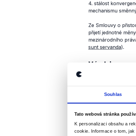
4. stálost konvergen
mechanismu směnnýc
Ze Smlouvy o přisto
přijetí jednotné mě
mezinárodního práv
sunt servanda
).
Výrok jsme zmí
Souhlas
Tato webová stránka použív
K personalizaci obsahu a re
cookie. Informace o tom, jak