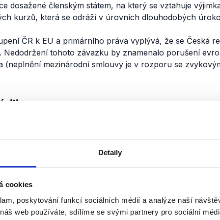
ce dosažené členským státem, na který se vztahuje výjimka,
h kurzů, která se odráží v úrovních dlouhodobých úrok
upení ČR k EU a primárního práva vyplývá, že se Česká re
ny. Nedodržení tohoto závazku by znamenalo porušení evro
a (neplnění mezinárodní smlouvy je v rozporu se zvykov
nili
Předvolební debata ČT: 
finance
Detaily
2. října 2017
V jakém stavu je česká ekonomika
ohledu dařilo současné vládě? A ja
á cookies
účtenkovou loterií? Přinášíme ana
klam, poskytování funkcí sociálních médií a analýze naší návšt
České televize o státních financích
 náš web používáte, sdílíme se svými partnery pro sociální média