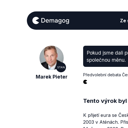
Ze s
Pokud jsme dali př
společnou měnu.
STAN
Předvolební debata Čes
Marek Pieter
Tento výrok byl
K přijetí eura se Č
2003 v Aténách. Při