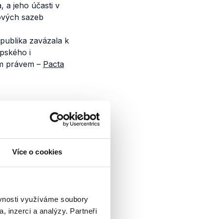
 a jeho účasti v
ových sazeb
publika zavázala k
pského i
ým právem –
Pacta
Státní
Více o cookies
? Jak se v tomto
k je to s EET a
lýzu velké debaty
ěvnosti využíváme soubory
, ve...
, inzerci a analýzy. Partneři