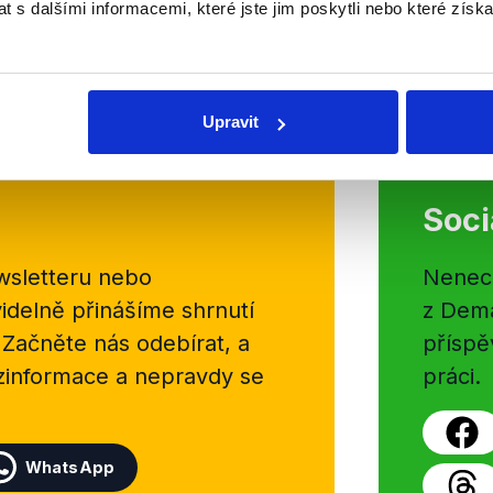
 s dalšími informacemi, které jste jim poskytli nebo které získa
Číst dál
Upravit
Soci
sletteru nebo
Nenecht
delně přinášíme shrnutí
z Dema
 Začněte nás odebírat, a
příspě
ezinformace a nepravdy se
práci.
WhatsApp