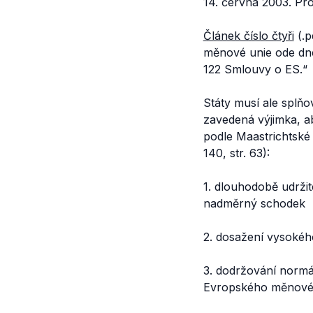
14. června 2003. Pr
Článek číslo čtyři
(.pd
měnové unie ode dne 
122 Smlouvy o ES.“
Státy musí ale splňo
zavedená výjimka, ab
podle Maastrichtské
140, str. 63):
1. dlouhodobě udržit
nadměrný schodek
2. dosažení vysokého
3. dodržování norm
Evropského měnového