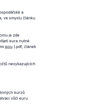
hospodářské a
a, ve smyslu článku
tomu je zde
řijetí eura nutné
ěmi
jsou
(.pdf, článek
počtů nevykazujících
měnných kurzů
lvaci vůči euru