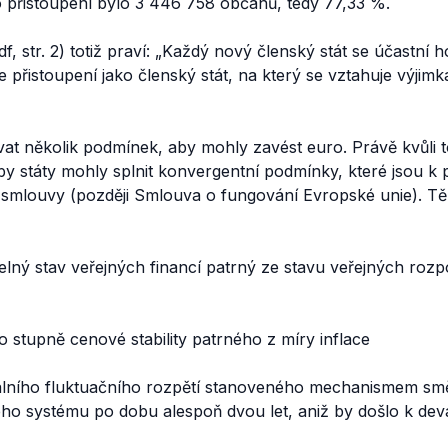
o přistoupení bylo 3 446 758 občanů, tedy 77,33 %.
f, str. 2) totiž praví: „
Každý nový členský stát se účastní 
přistoupení jako členský stát, na který se vztahuje výjimk
vat několik podmínek, aby mohly zavést euro. Právě kvůli 
y státy mohly splnit konvergentní podmínky, které jsou k p
 smlouvy (později Smlouva o fungování Evropské unie). T
elný stav veřejných financí patrný ze stavu veřejných roz
 stupně cenové stability patrného z míry inflace
álního fluktuačního rozpětí stanoveného mechanismem s
 systému po dobu alespoň dvou let, aniž by došlo k deva