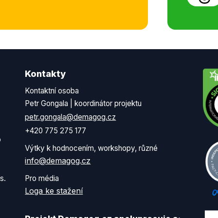
Kontakty
Kontaktní osoba
Petr Gongala | koordinátor projektu
petr.gongala@demagog.cz
+420 775 275 177
o
Výtky k hodnocením, workshopy, různé
info@demagog.cz
s.
Pro média
Loga ke stažení