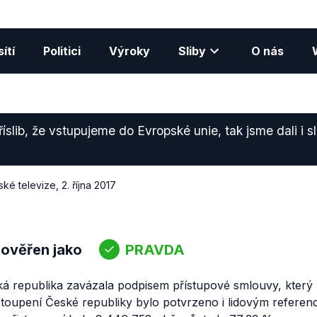
ítí
Politici
Výroky
Sliby
O nás
íslib, že vstupujeme do Evropské unie, tak jsme dali i s
ké televize
,
2. října 2017
 ověřen jako
PRAVDA
eská republika zavázala podpisem přístupové smlouvy, kter
stoupení České republiky bylo potvrzeno i lidovým referen