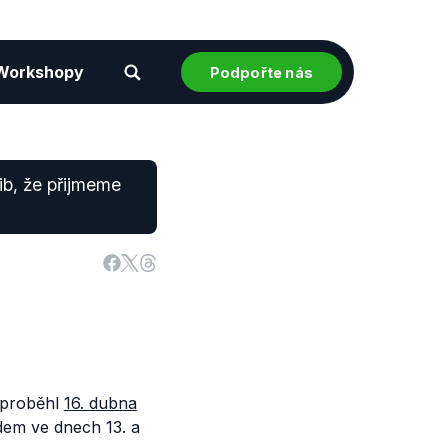
Workshopy
Podpořte nás
lib, že přijmeme
ý proběhl
16. dubna
dem ve dnech 13. a