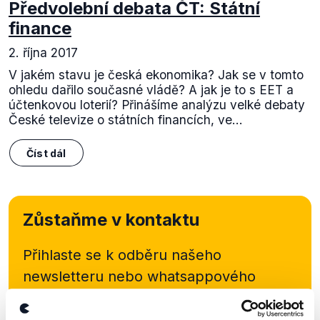
Předvolební debata ČT: Státní
finance
2. října 2017
V jakém stavu je česká ekonomika? Jak se v tomto
ohledu dařilo současné vládě? A jak je to s EET a
účtenkovou loterií? Přinášíme analýzu velké debaty
České televize o státních financích, ve...
Číst dál
Zůstaňme v kontaktu
Přihlaste se k odběru našeho
newsletteru nebo
whatsappového
kanálu, kde pravidelně přinášíme
shrnutí nejzajímavějších článků a analýz.