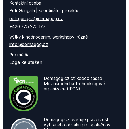
Kontaktní osoba
Petr Gongala | koordinátor projektu
petr.gongala@demagog.cz
+420 775 275 177
Výtky k hodnocením, workshopy, různé
info@demagog.cz
Pro média
Loga ke stažení
Demagog.cz ctí kodex zásad
Mezinárodní fact-checkingové
organizace (IFCN)
Demagog.cz ověřuje pravdivost
vybraného obsahu pro společnost