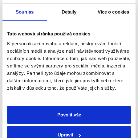
Začněte nás odebírat, a mějte tak
Souhlas
Detaily
Více o cookies
přehled o tom, jaké dezinformace a
nepravdy se zrovna v Česku šíří.
Tato webová stránka používá cookies
K personalizaci obsahu a reklam, poskytování funkcí
Newsletter
WhatsApp
sociálních médií a analýze naší návštěvnosti využíváme
soubory cookie. Informace o tom, jak náš web používáte,
sdílíme se svými partnery pro sociální média, inzerci a
analýzy. Partneři tyto údaje mohou zkombinovat s
Sociální sítě
dalšími informacemi, které jste jim poskytli nebo které
získali v důsledku toho, že používáte jejich služby.
Nenechte si ujít nejnovější události
z Demagog.cz. Sdílením našich
příspěvků přátelům podpoříte naši
Povolit vše
práci.
Upravit