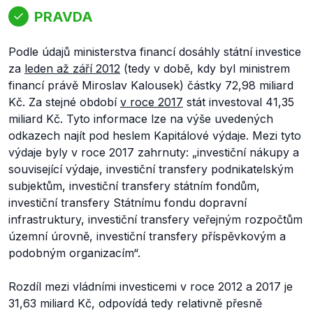
PRAVDA
Podle údajů ministerstva financí dosáhly státní investice
za
leden až září 2012
(tedy v době, kdy byl ministrem
financí právě Miroslav Kalousek) částky 72,98 miliard
Kč. Za stejné období
v roce 2017
stát investoval 41,35
miliard Kč. Tyto informace lze na výše uvedených
odkazech najít pod heslem
Kapitálové výdaje
. Mezi tyto
výdaje byly v roce 2017 zahrnuty:
„investiční nákupy a
související výdaje, investiční transfery podnikatelským
subjektům, investiční transfery státním fondům,
investiční transfery Státnímu fondu dopravní
infrastruktury, investiční transfery veřejným rozpočtům
územní úrovně, investiční transfery příspěvkovým a
podobným organizacím“.
Rozdíl mezi vládními investicemi v roce 2012 a 2017 je
31,63 miliard Kč, odpovídá tedy relativně přesně