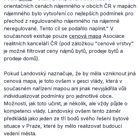
orientačních cenách nájemného v obcích ČR v mapách
nájemného bylo vytvoření co nejlepších podmínek pro
přechod z regulovaného nájemného na nájemné
neregulované. Tento cíl se podařilo naplnit."
V
současnosti existuje pouze
cenová mapa
Asociace
realitních kanceláří ČR (pod záložkou "cenové vrstvy"
je možné filtrovat ceny nájmů bytů, prodeje bytů a
prodeje domů).
Pokud Landovský naznačuje, že by měla vzniknout jiná
cenová mapa, je toto ovšem v gesci vlády, která v
současném nařízení mapou ani jinak nevyjádřila vůli
individualizovat podmínky pro jednotlivé obce.
Možností, jak toto učinit, je několik, ale vždy půjde o
kompetenci vlády. Landovský ovšem tento záměr
předkládá jako jeden ze tří bodů svého řešení bytové
situace v Praze, které by mělo realizovat budoucí
vedení města.