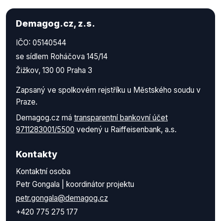
Demagog.cz, z.s.
IČO: 05140544
se sídlem Roháčova 145/14
Žižkov, 130 00 Praha 3
Zapsaný ve spolkovém rejstříku u Městského soudu v
Praze.
Demagog.cz má
transparentní bankovní účet
9711283001/5500
vedený u Raiffeisenbank, a.s.
Kontakty
Kontaktní osoba
Petr Gongala | koordinátor projektu
petr.gongala@demagog.cz
+420 775 275 177