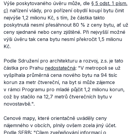
Výše poskytovaného úvěru může, dle
§ 5 odst. 1 písm.
c)
nařízení vlády, pro pořízení obydlí koupí bytu činit
nejvýše 1,2 milionu Kč, s tím, že částka takto
poskytnutá nesmí přesáhnout 80 % z ceny bytu, ať už
ceny sjednané nebo ceny zjištěné. Při nejvyšší možné
výši úvěru tak cena bytu nesmí překročit 1,5 milionu
Kč.
Podle Sdružení pro architekturu a rozvoj, z.s. je tato
částka pro Prahu
nedostatečná
: "
V metropoli se už
vyšplhala průměrná cena nového bytu na 94 tisíc
korun za metr čtvereční, na byt si může zájemce
v rámci Programu pro mladé půjčit 1,2 milionu korun,
což by stačilo na 12,7 metrů čtverečních bytu v
novostavbě.
".
Cenové mapy, které orientačně uváděly ceny
nájemného v obcích, plnily ovšem zcela jiný účet.
Podle
SFRB
:
"Cílem zveřejňování informací o