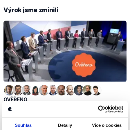
Výrok jsme zmínili
OVĚŘENO
Komunální volby v Praze
1. října 2018
Souhlas
Detaily
Více o cookies
V debatě České televize se tentokrát sešli kandidáti