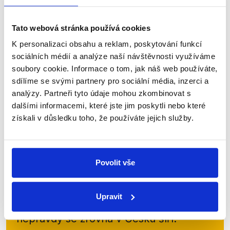
na primátora v hlavním městě, a u toho jsme
nemohli chybět. Přečtěte si v naší analýze, jak se 11
Tato webová stránka používá cookies
zástupců nejsilnějších politických...
K personalizaci obsahu a reklam, poskytování funkcí
Číst dál
sociálních médií a analýze naší návštěvnosti využíváme
soubory cookie. Informace o tom, jak náš web používáte,
sdílíme se svými partnery pro sociální média, inzerci a
analýzy. Partneři tyto údaje mohou zkombinovat s
Zůstaňme v kontaktu
dalšími informacemi, které jste jim poskytli nebo které
získali v důsledku toho, že používáte jejich služby.
Přihlaste se k odběru našeho
newsletteru nebo
whatsappového
kanálu, kde pravidelně přinášíme
Povolit vše
shrnutí nejzajímavějších článků a analýz.
Začněte nás odebírat, a mějte tak
Upravit
přehled o tom, jaké dezinformace a
nepravdy se zrovna v Česku šíří.