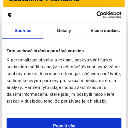
Přihlaste se k odběru našeho
newsletteru nebo
whatsappového
kanálu, kde pravidelně přinášíme
Souhlas
Detaily
Více o cookies
shrnutí nejzajímavějších článků a analýz.
Začněte nás odebírat, a mějte tak
Tato webová stránka používá cookies
přehled o tom, jaké dezinformace a
K personalizaci obsahu a reklam, poskytování funkcí
nepravdy se zrovna v Česku šíří.
sociálních médií a analýze naší návštěvnosti využíváme
soubory cookie. Informace o tom, jak náš web používáte,
sdílíme se svými partnery pro sociální média, inzerci a
Newsletter
WhatsApp
analýzy. Partneři tyto údaje mohou zkombinovat s
dalšími informacemi, které jste jim poskytli nebo které
získali v důsledku toho, že používáte jejich služby.
Sociální sítě
Nenechte si ujít nejnovější události
Povolit vše