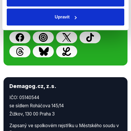
z Demagog.cz. Sdílením našich
příspěvků přátelům podpoříte naši
Upravit
práci.
Demagog.cz, z.s.
IČO: 05140544
se sídlem Roháčova 145/14
Žižkov, 130 00 Praha 3
Zapsaný ve spolkovém rejstříku u Městského soudu v