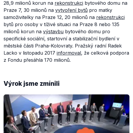
28,9 milionů korun na
rekonstrukci
bytového domu na
Praze 7, 30 milionů na
vytvoření bytů
pro matky
samoživitelky na Praze 12, 20 milionů na
rekonstrukc
i
bytů pro osoby v tíživé situaci na Praze 8 nebo 135
milionů korun na
výstavbu
bytového domu pro
specifické sociální, startovní a stabilizační bydlení v
městské části Praha-Kolovraty. Pražský radní Radek
Lacko v listopadu 2017
informoval
, že celková podpora
z Fondu přesáhla 170 milionů.
Výrok jsme zmínili