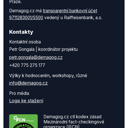
Praze.
Demagog.cz má
transparentní bankovní účet
9711283001/5500
vedený u Raiffeisenbank, a.s.
Kontakty
Kontaktní osoba
Petr Gongala | koordinátor projektu
petr.gongala@demagog.cz
+420 775 275 177
Výtky k hodnocením, workshopy, různé
info@demagog.cz
Pro média
Loga ke stažení
Demagog.cz ctí kodex zásad
Mezinárodní fact-checkingové
organizace (IFCN)