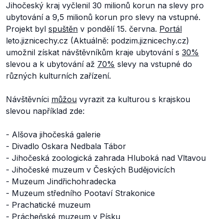
Jihočeský kraj vyčlenil 30 milionů korun na slevy pro
ubytování a 9,5 milionů korun pro slevy na vstupné.
Projekt byl
spuštěn
v pondělí 15. června.
Portál
leto.jiznicechy.cz (Aktuálně: podzim.jiznicechy.cz)
umožnil získat návštěvníkům kraje ubytování s
30%
slevou a k ubytování až
70%
slevy na vstupné do
různých kulturních zařízení.
Návštěvníci
můžou
vyrazit za kulturou s krajskou
slevou například zde:
- Alšova jihočeská galerie
- Divadlo Oskara Nedbala Tábor
- Jihočeská zoologická zahrada Hluboká nad Vltavou
- Jihočeské muzeum v Českých Budějovicích
- Muzeum Jindřichohradecka
- Muzeum středního Pootaví Strakonice
- Prachatické muzeum
- Prácheňské muzeum v Písku