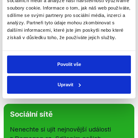
sociálních médií a analýze naší návštěvnosti využíváme
soubory cookie. Informace o tom, jak náš web používáte,
Přihlaste se k odběru našeho
sdílíme se svými partnery pro sociální média, inzerci a
newsletteru nebo
whatsappového
analýzy. Partneři tyto údaje mohou zkombinovat s
kanálu, kde pravidelně přinášíme
dalšími informacemi, které jste jim poskytli nebo které
shrnutí nejzajímavějších článků a analýz.
získali v důsledku toho, že používáte jejich služby.
Začněte nás odebírat, a mějte tak
přehled o tom, jaké dezinformace a
nepravdy se zrovna v Česku šíří.
Povolit vše
Newsletter
WhatsApp
Upravit
Sociální sítě
Nenechte si ujít nejnovější události