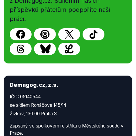
z Demagog.cz. Sdílením našich
příspěvků přátelům podpoříte naši
práci.
Demagog.cz, z.s.
IČO: 05140544
se sídlem Roháčova 145/14
Žižkov, 130 00 Praha 3
Zapsaný ve spolkovém rejstříku u Městského soudu v
Praze.