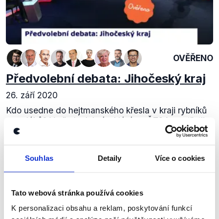
OVĚŘENO
Předvolební debata: Jihočeský kraj
26. září 2020
Kdo usedne do hejtmanského křesla v kraji rybníků
a vodáků? V předvolebním klání na ČT24 se střetli:
Pavel Hroch (Jihočeši 2012), František Konečný
(ANO), Martin Kuba (ODS), Lukáš Mareš...
Souhlas
Detaily
Více o cookies
Číst dál
Tato webová stránka používá cookies
Zůstaňme v kontaktu
K personalizaci obsahu a reklam, poskytování funkcí