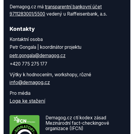
Demagog.cz má
transparentní bankovní účet
9711283001/5500
vedený u Raiffeisenbank, a.s.
Kontakty
Kontaktní osoba
Petr Gongala | koordinátor projektu
petr.gongala@demagog.cz
+420 775 275 177
Výtky k hodnocením, workshopy, různé
info@demagog.cz
Pro média
Loga ke stažení
Demagog.cz ctí kodex zásad
Mezinárodní fact-checkingové
organizace (IFCN)