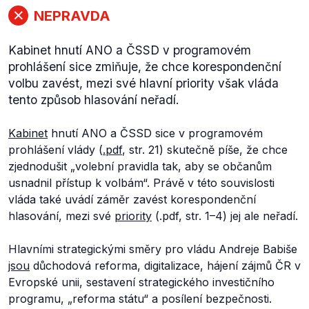
NEPRAVDA
Kabinet hnutí ANO a ČSSD v programovém
prohlášení sice zmiňuje, že chce korespondenční
volbu zavést, mezi své hlavní priority však vláda
tento způsob hlasování neřadí.
Kabinet
hnutí ANO a ČSSD sice v programovém
prohlášení vlády (
.pdf
, str. 21) skutečně píše, že chce
zjednodušit „
volební pravidla tak, aby se občanům
usnadnil přístup k volbám“.
Právě v této souvislosti
vláda také uvádí záměr zavést korespondenční
hlasování, mezi své
priority
(.pdf, str. 1–4) jej ale neřadí.
Hlavními strategickými směry pro vládu Andreje Babiše
jsou
důchodová reforma, digitalizace, hájení zájmů ČR v
Evropské unii, sestavení strategického investičního
programu, „
reforma státu“
a posílení bezpečnosti.