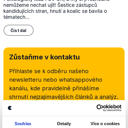
nemůžeme nechat ujít! Šestice zástupců
kandidujících stran, hnutí a koalic se bavila o
tématech...
Číst dál
Zůstaňme v kontaktu
Přihlaste se k odběru našeho
newsletteru nebo
whatsappového
kanálu, kde pravidelně přinášíme
shrnutí nejzajímavějších článků a analýz.
Začněte nás odebírat, a mějte tak
přehled o tom, jaké dezinformace a
nepravdy se zrovna v Česku šíří.
Souhlas
Detaily
Více o cookies