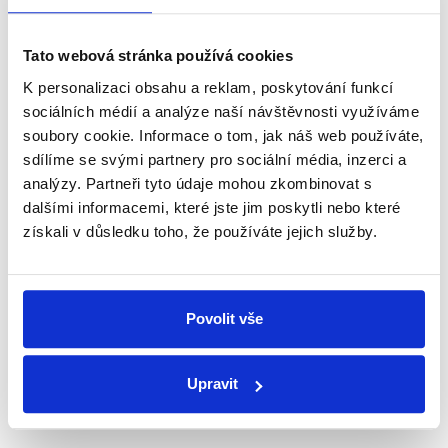
Newsletter
WhatsApp
Tato webová stránka používá cookies
K personalizaci obsahu a reklam, poskytování funkcí
sociálních médií a analýze naší návštěvnosti využíváme
soubory cookie. Informace o tom, jak náš web používáte,
Sociální sítě
sdílíme se svými partnery pro sociální média, inzerci a
analýzy. Partneři tyto údaje mohou zkombinovat s
Nenechte si ujít nejnovější události
dalšími informacemi, které jste jim poskytli nebo které
z Demagog.cz. Sdílením našich
získali v důsledku toho, že používáte jejich služby.
příspěvků přátelům podpoříte naši
práci.
Povolit vše
Upravit