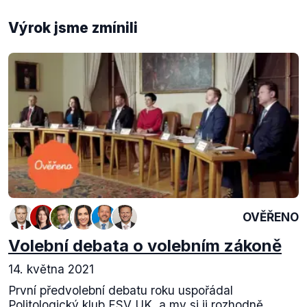
Výrok jsme zmínili
OVĚŘENO
Volební debata o volebním zákoně
14. května 2021
První předvolební debatu roku uspořádal
Politologický klub FSV UK, a my si ji rozhodně