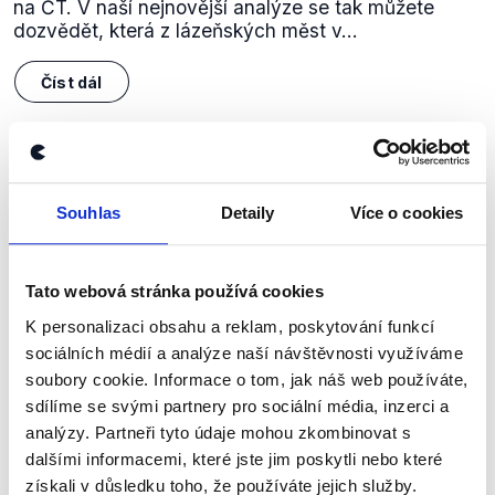
na ČT. V naší nejnovější analýze se tak můžete
dozvědět, která z lázeňských měst v...
Číst dál
Zůstaňme v kontaktu
Souhlas
Detaily
Více o cookies
Přihlaste se k odběru našeho
newsletteru nebo
whatsappového
Tato webová stránka používá cookies
kanálu, kde pravidelně přinášíme
K personalizaci obsahu a reklam, poskytování funkcí
shrnutí nejzajímavějších článků a analýz.
sociálních médií a analýze naší návštěvnosti využíváme
Začněte nás odebírat, a mějte tak
soubory cookie. Informace o tom, jak náš web používáte,
přehled o tom, jaké dezinformace a
sdílíme se svými partnery pro sociální média, inzerci a
analýzy. Partneři tyto údaje mohou zkombinovat s
nepravdy se zrovna v Česku šíří.
dalšími informacemi, které jste jim poskytli nebo které
získali v důsledku toho, že používáte jejich služby.