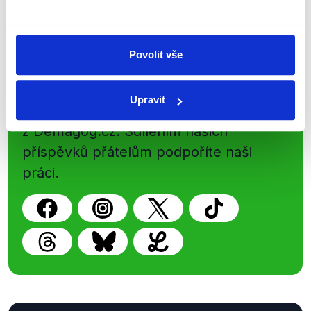
Newsletter
WhatsApp
Povolit vše
Sociální sítě
Upravit
Nenechte si ujít nejnovější události
z Demagog.cz. Sdílením našich
příspěvků přátelům podpoříte naši
práci.