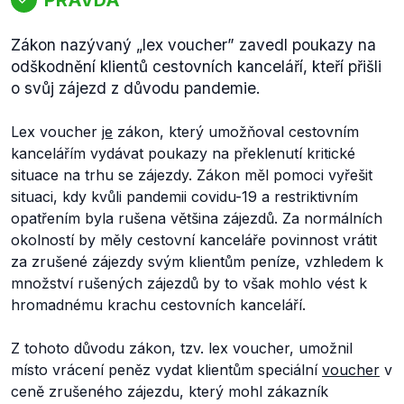
Zákon nazývaný „lex voucher” zavedl poukazy na
odškodnění klientů cestovních kanceláří, kteří přišli
o svůj zájezd z důvodu pandemie.
Lex voucher
je
zákon, který umožňoval cestovním
kancelářím vydávat poukazy na překlenutí kritické
situace na trhu se zájezdy. Zákon měl pomoci vyřešit
situaci, kdy kvůli pandemii covidu-19 a restriktivním
opatřením byla rušena většina zájezdů. Za normálních
okolností by měly cestovní kanceláře povinnost vrátit
za zrušené zájezdy svým klientům peníze, vzhledem k
množství rušených zájezdů by to však mohlo vést k
hromadnému krachu cestovních kanceláří.
Z tohoto důvodu zákon, tzv. lex voucher, umožnil
místo vrácení peněz vydat klientům speciální
voucher
v
ceně zrušeného zájezdu, který mohl zákazník