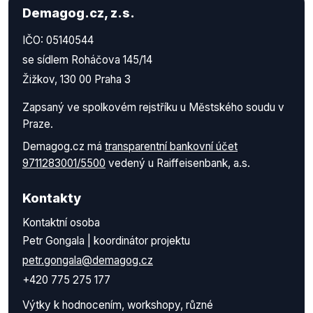
Demagog.cz, z.s.
IČO: 05140544
se sídlem Roháčova 145/14
Žižkov, 130 00 Praha 3
Zapsaný ve spolkovém rejstříku u Městského soudu v
Praze.
Demagog.cz má
transparentní bankovní účet
9711283001/5500
vedený u Raiffeisenbank, a.s.
Kontakty
Kontaktní osoba
Petr Gongala | koordinátor projektu
petr.gongala@demagog.cz
+420 775 275 177
Výtky k hodnocením, workshopy, různé