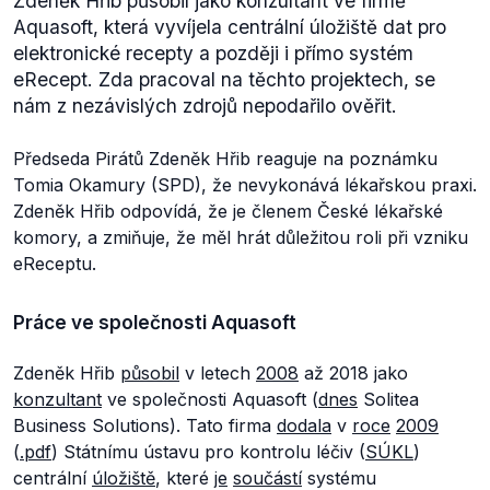
Zdeněk Hřib působil jako konzultant ve firmě
Aquasoft, která vyvíjela centrální úložiště dat pro
elektronické recepty a později i přímo systém
eRecept. Zda pracoval na těchto projektech, se
nám z nezávislých zdrojů nepodařilo ověřit.
Předseda Pirátů Zdeněk Hřib reaguje na poznámku
Tomia Okamury (SPD), že nevykonává lékařskou praxi.
Zdeněk Hřib odpovídá, že je členem České lékařské
komory, a zmiňuje, že měl hrát důležitou roli při vzniku
eReceptu.
Práce ve společnosti Aquasoft
Zdeněk Hřib
působil
v letech
2008
až 2018 jako
konzultant
ve společnosti Aquasoft (
dnes
Solitea
Business Solutions). Tato firma
dodala
v
roce
2009
(
.pdf
) Státnímu ústavu pro kontrolu léčiv (
SÚKL
)
centrální
úložiště
, které
je
součástí
systému