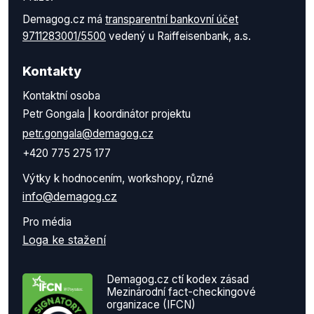
Demagog.cz má
transparentní bankovní účet
9711283001/5500
vedený u Raiffeisenbank, a.s.
Kontakty
Kontaktní osoba
Petr Gongala | koordinátor projektu
petr.gongala@demagog.cz
+420 775 275 177
Výtky k hodnocením, workshopy, různé
info@demagog.cz
Pro média
Loga ke stažení
Demagog.cz ctí kodex zásad
Mezinárodní fact-checkingové
organizace (IFCN)