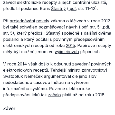
zavedl elektronické recepty a jejich
centrální
úložiště,
předložil poslanec Boris
Šťastný
(
.pdf
, str. 11–12).
Při
projednávání
novely
zákona o léčivech v roce 2012
byl také schválen
pozměňovací
návrh
(
.pdf
, str. 5;
.pdf
,
str. 5), který
předložil
Šťastný společně s dalšími dvěma
poslanci a který počítal s povinným
předepisováním
elektronických receptů od roku
2015
. Papírové recepty
měly být možné jenom ve
výjimečných
případech.
V roce 2014 však došlo k
odsunutí
zavedení povinných
elektronických receptů. Tehdejší ministr zdravotnictví
Svatopluk Němeček
argumentoval
dle jeho slov
nedostatečnou časovou lhůtou na vytvoření
informačního systému. Povinné elektronické
předepisování léků tak
začalo
platit až od roku 2018.
Závěr