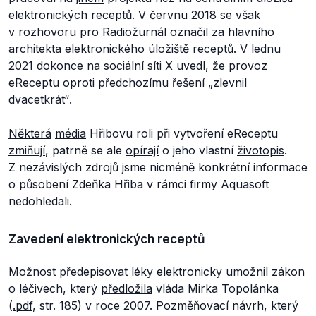
elektronických receptů. V červnu 2018 se však
v rozhovoru pro Radiožurnál
označil
za hlavního
architekta elektronického úložiště receptů. V lednu
2021 dokonce na sociální síti X
uvedl
, že provoz
eReceptu oproti předchozímu řešení
„zlevnil
dvacetkrát“
.
Některá
média
Hřibovu roli při vytvoření eReceptu
zmiňují
, patrně se ale
opírají
o jeho vlastní
životopis
.
Z nezávislých zdrojů jsme nicméně konkrétní informace
o působení Zdeňka Hřiba v rámci firmy Aquasoft
nedohledali.
Zavedení elektronických receptů
Možnost předepisovat léky elektronicky
umožnil
zákon
o léčivech, který
předložila
vláda Mirka Topolánka
(
.pdf
, str. 185) v roce 2007. Pozměňovací návrh, který