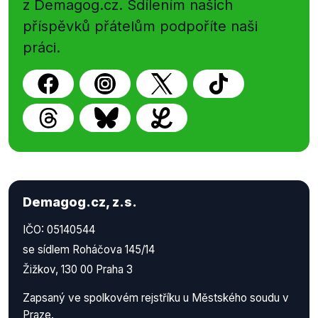
z Demagog.cz. Sdílením našich
příspěvků přátelům podpoříte naši
práci.
Demagog.cz, z.s.
IČO: 05140544
se sídlem Roháčova 145/14
Žižkov, 130 00 Praha 3
Zapsaný ve spolkovém rejstříku u Městského soudu v
Praze.