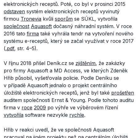
elektronických receptů. Poté, co byl v prosinci 2015
odstaven
systém elektronických receptů vyvinutý
firmou
Tronevia
kvůli
sporům
se SÚKL, vytvořila
společnost
Aquasoft
dočasný náhradní systém. V roce
2016 tato
firma
také vyhrála tendr na vytvoření nového
systému e-receptů, který se začal využívat v roce 2017
(
.pdf
, str. 4–5).
V říjnu 2018 přišel Deník.cz se
zjištěním
, že zakázky
pro firmy Aquasoft a MD Access, ve kterých Zdeněk
Hřib působil, vyšetřovala policie. Podle Deníku se
v případě Aquasoft jednalo o projekt centrálního
úložiště elektronických receptů, jenž byl také
prošetřen
auditem společnosti Ernst & Young. Podle tohoto auditu
firma v
roce
2009
po výhře ve výběrovém řízení
vytvořila
software nezvykle
rychle
.
Hřib v reakci uvedl, že ve společnosti Aquasoft
pracoval na
jiném
projektu než na centrálním úložišti