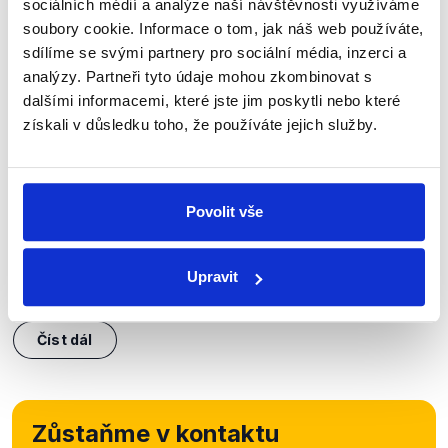
sociálních médií a analýze naší návštěvnosti využíváme
soubory cookie. Informace o tom, jak náš web používáte,
sdílíme se svými partnery pro sociální média, inzerci a
analýzy. Partneři tyto údaje mohou zkombinovat s
dalšími informacemi, které jste jim poskytli nebo které
OVĚŘENO
získali v důsledku toho, že používáte jejich služby.
Předvolební debata o bezpečnosti
30. července 2025
Povolit vše
CNN Prima News odvysílala debatu 100 dní do
voleb, kam přijalo pozvání sedm výrazných tváří
kandidujících uskupení. V diskuzi se tak potkali
Upravit
např. Martin Kupka, Tomio Okamura, Kateřina...
Číst dál
Zůstaňme v kontaktu