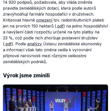
14 920 podpisů, požadovala, aby vláda změnila
pravidla zemědělských dotací, která podle autorů
znevýhodňují farmáře hospodařící v družstvech.
Kritizovali hlavně
omezení
tzv. redistributivních plateb
jen na prvních 150 hektarů (.
pdf
) na jedno hospodářství
a navýšení části rozpočtu určené na tyto platby na
23 %, což podle nich zhoršuje postavení družstev
(.
pdf
). Podle
analýzy
Ústavu zemědělské ekonomiky
a informací však tato změna vedla k vyrovnání
příjmové nerovnosti mezi různými velikostmi
zemědělských podniků.
Výrok jsme zmínili