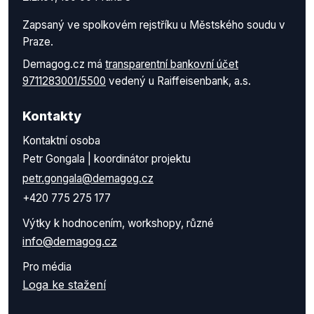
Zapsaný ve spolkovém rejstříku u Městského soudu v
Praze.
Demagog.cz má
transparentní bankovní účet
9711283001/5500
vedený u Raiffeisenbank, a.s.
Kontakty
Kontaktní osoba
Petr Gongala | koordinátor projektu
petr.gongala@demagog.cz
+420 775 275 177
Výtky k hodnocením, workshopy, různé
info@demagog.cz
Pro média
Loga ke stažení