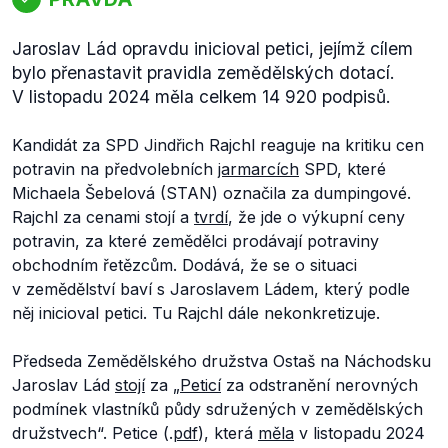
Jaroslav Lád opravdu inicioval petici, jejímž cílem
bylo přenastavit pravidla zemědělských dotací.
V listopadu 2024 měla celkem 14 920 podpisů.
Kandidát za SPD Jindřich Rajchl reaguje na kritiku cen
potravin na předvolebních
jarmarcích
SPD, které
Michaela Šebelová (STAN) označila za dumpingové.
Rajchl za cenami stojí a
tvrdí
, že jde o výkupní ceny
potravin, za které zemědělci prodávají potraviny
obchodním řetězcům. Dodává, že se o situaci
v zemědělství baví s Jaroslavem Ládem, který podle
něj inicioval petici. Tu Rajchl dále nekonkretizuje.
Předseda Zemědělského družstva Ostaš na Náchodsku
Jaroslav Lád
stojí
za „
Peticí
za odstranění nerovných
podmínek vlastníků půdy sdružených v zemědělských
družstvech
“. Petice (.
pdf
), která
měla
v listopadu 2024