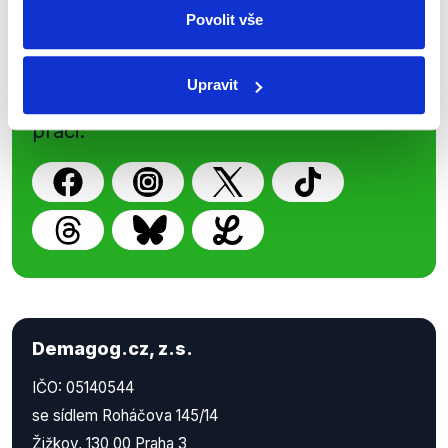
Povolit vše
Nenechte si ujít nejnovější události
z Demagog.cz. Sdílením našich
Upravit
příspěvků přátelům podpoříte naši
práci.
Demagog.cz, z.s.
IČO: 05140544
se sídlem Roháčova 145/14
Žižkov, 130 00 Praha 3