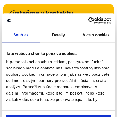
Zůstaňme v kontaktu
Přihlaste se k odběru našeho
newsletteru nebo
whatsappového
Souhlas
Detaily
Více o cookies
kanálu, kde pravidelně přinášíme
shrnutí nejzajímavějších článků a analýz.
Tato webová stránka používá cookies
Začněte nás odebírat, a mějte tak
K personalizaci obsahu a reklam, poskytování funkcí
přehled o tom, jaké dezinformace a
sociálních médií a analýze naší návštěvnosti využíváme
nepravdy se zrovna v Česku šíří.
soubory cookie. Informace o tom, jak náš web používáte,
sdílíme se svými partnery pro sociální média, inzerci a
analýzy. Partneři tyto údaje mohou zkombinovat s
Newsletter
WhatsApp
dalšími informacemi, které jste jim poskytli nebo které
získali v důsledku toho, že používáte jejich služby.
Sociální sítě