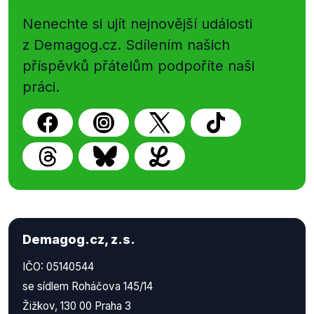
Nenechte si ujít nejnovější události
z Demagog.cz. Sdílením našich
příspěvků přátelům podpoříte naši
práci.
Demagog.cz, z.s.
IČO: 05140544
se sídlem Roháčova 145/14
Žižkov, 130 00 Praha 3