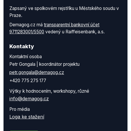
Zapsaný ve spolkovém rejstříku u Městského soudu v
Praze.
Demagog.cz má
transparentní bankovní účet
9711283001/5500
vedený u Raiffeisenbank, a.s.
Kontakty
Kontaktní osoba
Petr Gongala | koordinátor projektu
petr.gongala@demagog.cz
+420 775 275 177
Výtky k hodnocením, workshopy, různé
info@demagog.cz
Pro média
Loga ke stažení