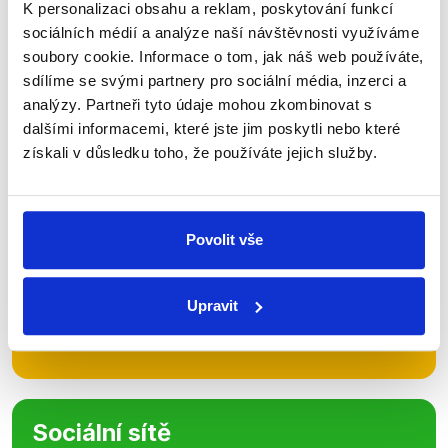
K personalizaci obsahu a reklam, poskytování funkcí
sociálních médií a analýze naší návštěvnosti využíváme
Zůstaňme v kontaktu
soubory cookie. Informace o tom, jak náš web používáte,
sdílíme se svými partnery pro sociální média, inzerci a
Přihlaste se k odběru našeho
analýzy. Partneři tyto údaje mohou zkombinovat s
newsletteru nebo
whatsappového
dalšími informacemi, které jste jim poskytli nebo které
kanálu, kde pravidelně přinášíme
získali v důsledku toho, že používáte jejich služby.
shrnutí nejzajímavějších článků a analýz.
Začněte nás odebírat, a mějte tak
přehled o tom, jaké dezinformace a
Povolit vše
nepravdy se zrovna v Česku šíří.
Upravit
Newsletter
WhatsApp
Sociální sítě