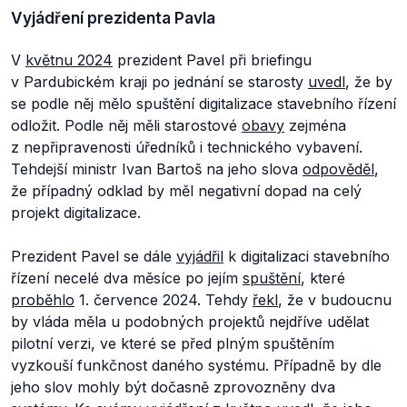
Vyjádření prezidenta Pavla
V
květnu 2024
prezident Pavel při briefingu
v Pardubickém kraji po jednání se starosty
uvedl
, že by
se podle něj mělo spuštění digitalizace stavebního řízení
odložit. Podle něj měli starostové
obavy
zejména
z nepřipravenosti úředníků i technického vybavení.
Tehdejší ministr Ivan Bartoš na jeho slova
odpověděl
,
že případný odklad by měl negativní dopad na celý
projekt digitalizace.
Prezident Pavel se dále
vyjádřil
k digitalizaci stavebního
řízení necelé dva měsíce po jejím
spuštění
, které
proběhlo
1. července 2024. Tehdy
řekl
, že v budoucnu
by vláda měla u podobných projektů nejdříve udělat
pilotní verzi, ve které se před plným spuštěním
vyzkouší funkčnost daného systému. Případně by dle
jeho slov mohly být dočasně zprovozněny dva