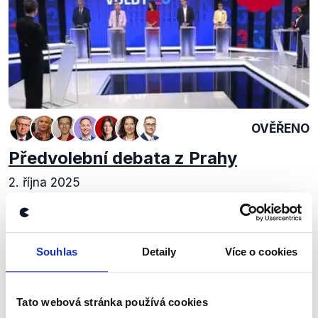
OVĚŘENO
Předvolební debata z Prahy
2. října 2025
CNN Prima News odvysílala čtvrtou regionální
debatu, tentokrát s kandidáty v Praze. Pro naši
analýzu jsme vybrali segment o bydlení. Dozvíte se,
kolik v hlavním městě stojí jeden metr...
Souhlas
Detaily
Více o cookies
Číst dál
Tato webová stránka používá cookies