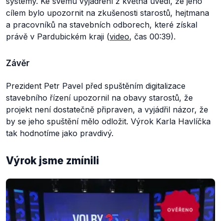
systémy. Ke svému vyjádření z května uvedl, že jeho
cílem bylo upozornit na zkušenosti starostů, hejtmana
a pracovníků na stavebních odborech, které získal
právě v Pardubickém kraji (
video
, čas 00:39).
Závěr
Prezident Petr Pavel před spuštěním digitalizace
stavebního řízení upozornil na obavy starostů, že
projekt není dostatečně připraven, a vyjádřil názor, že
by se jeho spuštění mělo odložit. Výrok Karla Havlíčka
tak hodnotíme jako pravdivý.
Výrok jsme zmínili