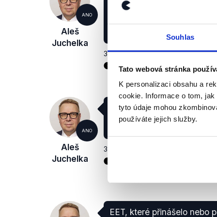
prostě připravit i díky tomu
rozpočtová rada, do rozpoč
ANO
pozn. Demagog.cz) 20 mili
Aleš
velkou nulu na mimořádné v
Souhlas
Juchelka
360° Pavlíny Wolfové
,
5. května 20
Sociální politika
Ekonomika
Tato webová stránka použív
K personalizaci obsahu a re
cookie. Informace o tom, jak
(...) těch -200 miliard korun
tyto údaje mohou zkombinovat
v dubnu máme, a je to hist
používáte jejich služby.
rozpočtu od roku 89.
ANO
Aleš
360° Pavlíny Wolfové
,
5. května 20
Juchelka
Státní rozpočet
EET, které přinášelo nebo př