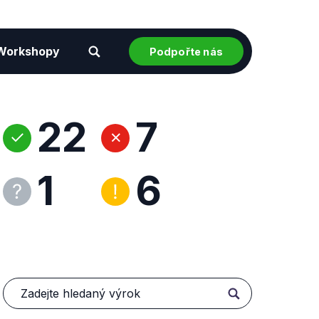
Workshopy
Podpořte nás
22
7
1
6