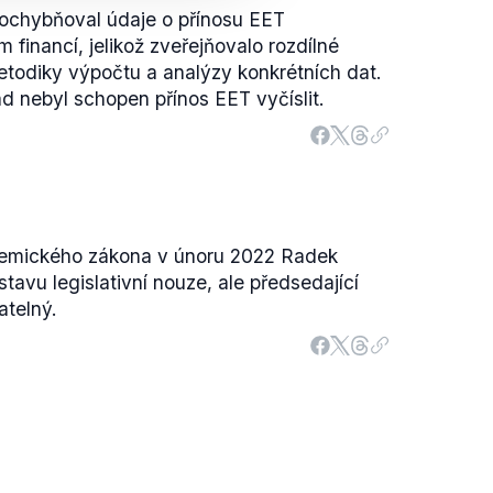
pochybňoval údaje o přínosu EET
financí, jelikož zveřejňovalo rozdílné
todiky výpočtu a analýzy konkrétních dat.
ad nebyl schopen přínos EET vyčíslit.
emického zákona v únoru 2022 Radek
tavu legislativní nouze, ale předsedající
atelný.