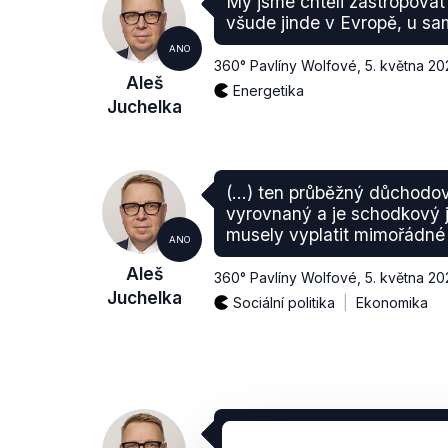
My jsme chtěli zastropovat 
všude jinde v Evropě, u s
ANO
360° Pavlíny Wolfové
,
5. května 20
Aleš
Energetika
Juchelka
(…) ten průběžný důchodov
vyrovnaný a je schodkový 
musely vyplatit mimořádné 
ANO
Aleš
360° Pavlíny Wolfové
,
5. května 20
Juchelka
Sociální politika
Ekonomika
My už od 8. 9. zhruba víme,