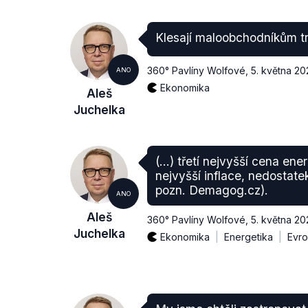
Klesají maloobchodníkům tr
360° Pavlíny Wolfové
,
5. května 20
ANO
Ekonomika
Aleš
Juchelka
(…) třetí nejvyšší cena energ
nejvyšší inflace, nedostatek
pozn. Demagog.cz).
ANO
Aleš
360° Pavlíny Wolfové
,
5. května 20
Juchelka
Ekonomika
Energetika
Evro