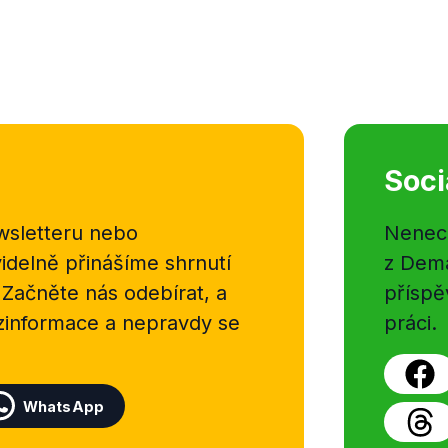
Soci
sletteru nebo
Nenecht
delně přinášíme shrnutí
z Dema
 Začněte nás odebírat, a
příspě
ezinformace a nepravdy se
práci.
WhatsApp