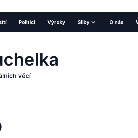
ítí
Politici
Výroky
Sliby
O nás
uchelka
álních věcí