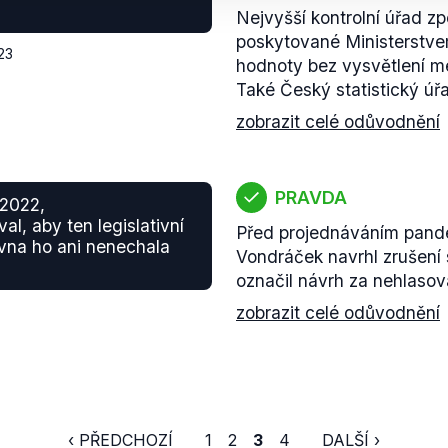
Nejvyšší kontrolní úřad z
poskytované Ministerstvem 
23
hodnoty bez vysvětlení me
Také Český statistický úř
zobrazit celé odůvodnění
PRAVDA
 2022,
l, aby ten legislativní
Před projednáváním pand
vna ho ani nenechala
Vondráček navrhl zrušení s
označil návrh za nehlasov
zobrazit celé odůvodnění
‹ PŘEDCHOZÍ
1
2
3
4
DALŠÍ ›