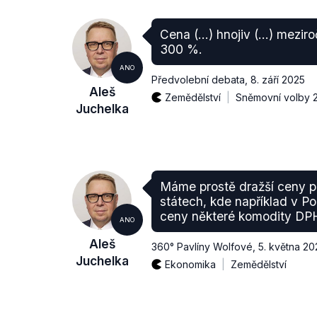
Cena (…) hnojiv (...) mezir
300 %.
ANO
Předvolební debata
,
8. září 2025
Aleš
Zemědělství
Sněmovní volby 
Juchelka
Máme prostě dražší ceny po
státech, kde například v Pol
ceny některé komodity DP
ANO
Aleš
360° Pavlíny Wolfové
,
5. května 20
Juchelka
Ekonomika
Zemědělství