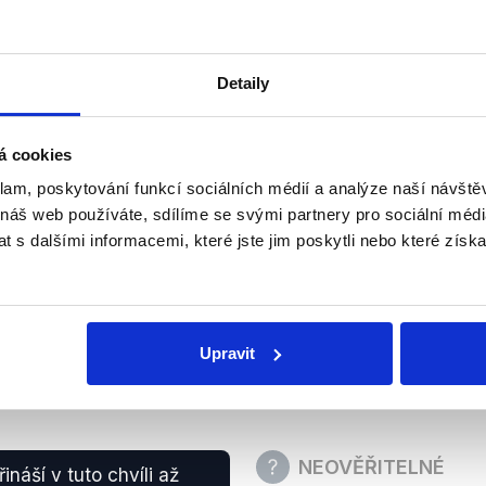
, co říká Národní
Zvýšení výdajů na důchod
tu (pro rok 2023,
valorizaci zmínila Národn
ard korun, a měla tam
z prosince 2022. Vláda a
alorizace.
Detaily
předložit už do konce září,
v dané době mít nemohl.
23
Státní rozpočet
zobrazit celé odůvodnění
á cookies
klam, poskytování funkcí sociálních médií a analýze naší návšt
 náš web používáte, sdílíme se svými partnery pro sociální média
ZAVÁDĚJÍCÍ
, které v tuto chvíli
 s dalšími informacemi, které jste jim poskytli nebo které získa
oricky nejvyšší schodek
Deficit státního rozpočt
200 mld. Kč. V nominálním
schodek za dané období od
23
započítání vlivu inflace b
Upravit
zobrazit celé odůvodnění
NEOVĚŘITELNÉ
ináší v tuto chvíli až