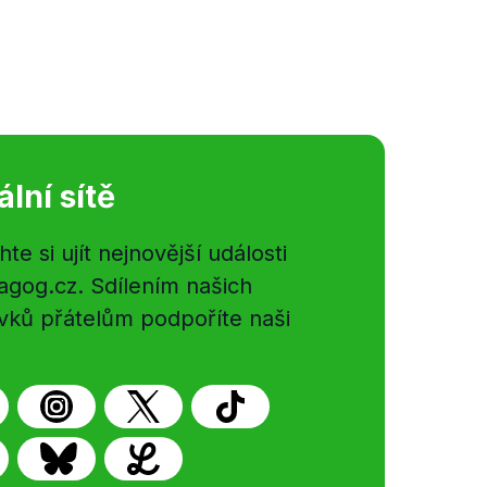
ální sítě
e si ujít nejnovější události
gog.cz. Sdílením našich
vků přátelům podpoříte naši