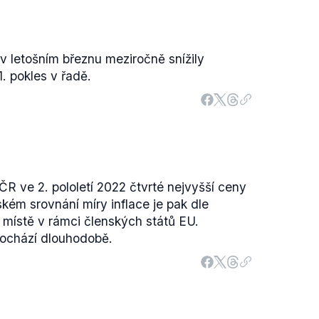
 letošním březnu meziročně snížily
1. pokles v řadě.
ČR ve 2. pololetí 2022 čtvrté nejvyšší ceny
ském srovnání míry inflace je pak dle
 místě v rámci členských států EU.
dochází dlouhodobě.