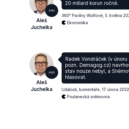
20 miliard korun ročně.
ANO
360° Pavlíny Wolfové
,
5. května 20
Aleš
Ekonomika
Juchelka
Radek Vondráček (v únoru
pozn. Demagog.cz) navrhova
stav nouze nebyl, a Sněmo
ANO
hlasovat.
Aleš
Juchelka
Události, komentáře
,
17. února 2022
Poslanecká sněmovna