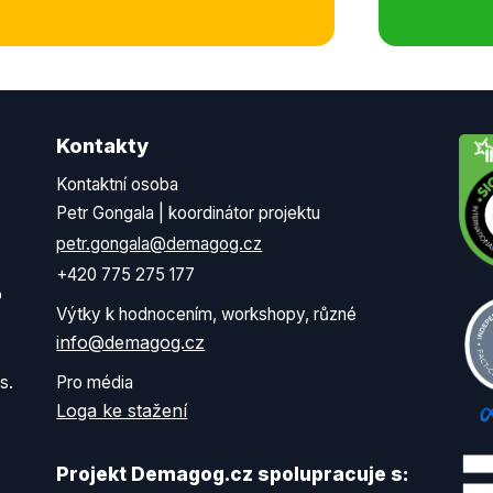
Kontakty
Kontaktní osoba
Petr Gongala | koordinátor projektu
petr.gongala@demagog.cz
+420 775 275 177
o
Výtky k hodnocením, workshopy, různé
info@demagog.cz
s.
Pro média
Loga ke stažení
Projekt Demagog.cz spolupracuje s: