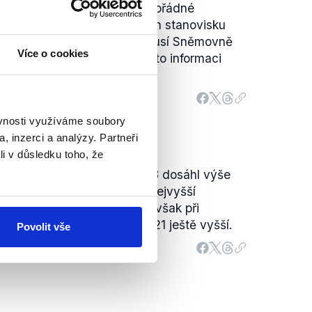
y o 20 miliard Kč kvůli mimořádné
í rozpočtová rada až ve svém stanovisku
le návrh státního rozpočtu musí Sněmovně
Více o cookies
 a kabinet Petra Fialy tak tuto informaci
ěvnosti využíváme soubory
, inzerci a analýzy. Partneři
li v důsledku toho, že
u za období leden–duben 2023 dosáhl výše
 vyjádření jde skutečně o nejvyšší
 vzniku České republiky, avšak při
yla reálná hodnota v roce 2021 ještě vyšší.
Povolit vše