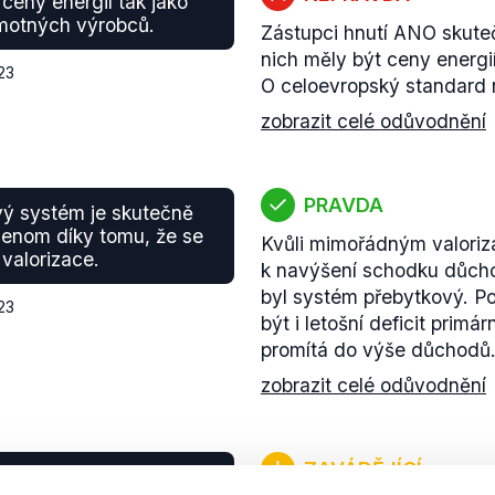
ceny energií tak jako
amotných výrobců.
Zástupci hnutí ANO skute
nich měly být ceny energi
23
O celoevropský standard 
zobrazit celé odůvodnění
PRAVDA
ý systém je skutečně
jenom díky tomu, že se
Kvůli mimořádným valoriz
valorizace.
k navýšení schodku důcho
byl systém přebytkový. P
23
být i letošní deficit prim
promítá do výše důchodů
zobrazit celé odůvodnění
ZAVÁDĚJÍCÍ
 že tato vláda si měla