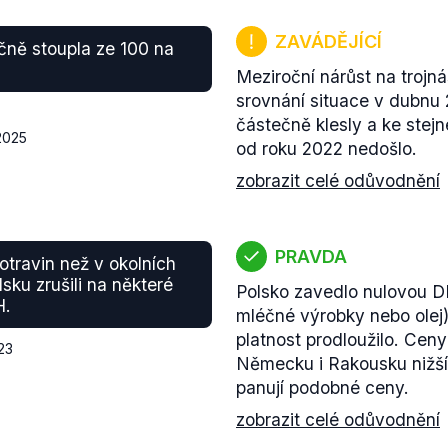
ZAVÁDĚJÍCÍ
očně stoupla ze 100 na
Meziroční nárůst na trojná
srovnání situace v dubnu 
částečně klesly a ke ste
2025
od roku 2022 nedošlo.
zobrazit celé odůvodnění
PRAVDA
travin než v okolních
sku zrušili na některé
Polsko zavedlo nulovou DP
H.
mléčné výrobky nebo olej)
platnost prodloužilo. Ceny
23
Německu i Rakousku nižší
panují podobné ceny.
zobrazit celé odůvodnění