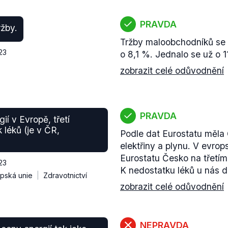
PRAVDA
žby.
Tržby maloobchodníků se v
23
o 8,1 %. Jednalo se už o 1
zobrazit celé odůvodnění
PRAVDA
ií v Evropě, třetí
 léků (je v ČR,
Podle dat Eurostatu měla 
elektřiny a plynu. V evrop
Eurostatu Česko na třetím
23
K nedostatku léků u nás 
pská unie
Zdravotnictví
zobrazit celé odůvodnění
NEPRAVDA