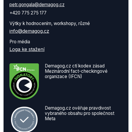
petr.gongala@demagog.cz
+420 775 275 177
Výtky k hodnocením, workshopy, různé
info@demagog.cz
Pro média
Loga ke stažení
Demagog.cz ctí kodex zásad
Mezinárodní fact-checkingové
organizace (IFCN)
Demagog.cz ověřuje pravdivost
vybraného obsahu pro společnost
Meta