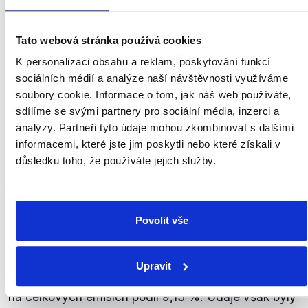
posledních dvou.
zobrazit celé odůvodnění
Tato webová stránka používá cookies
K personalizaci obsahu a reklam, poskytování funkcí
sociálních médií a analýze naší návštěvnosti využíváme
Největšími znečišťovateli jsou
soubory cookie. Informace o tom, jak náš web používáte,
Amerika, Čína, myslím, že i
sdílíme se svými partnery pro sociální média, inzerci a
Brazílie, Indie, no a my jako
SPO
Evropské unie máme v tom
analýzy. Partneři tyto údaje mohou zkombinovat s dalšími
Miloš
celkovém znečištění podíl devíti,
informacemi, které jste jim poskytli nebo které získali v
Zeman
slovy devíti procent.
důsledku toho, že používáte jejich služby.
Týden s prezidentem
,
31. října 2019
Povolit vše
ZAVÁDĚJÍCÍ
Uvedené země se řadí k nejvýznamnějším
Upravit
producentům skleníkových plynů, přičemž EU má
na celkových emisích podíl 9,13 %. Údaje však byly