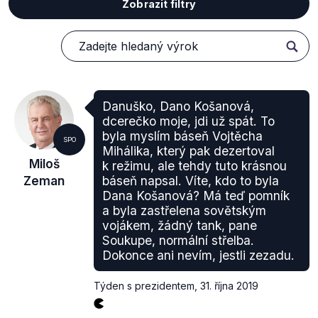
Zobrazit filtry
Danuško, Dano Košanová,
dcerečko moje, jdi už spát. To
byla myslím báseň Vojtěcha
SPO
Mihálika, který pak dezertoval
Miloš
k režimu, ale tehdy tuto krásnou
Zeman
báseň napsal. Víte, kdo to byla
Dana Košanová? Má teď pomník
a byla zastřelena sovětským
vojákem, žádný tank, pane
Soukupe, normální střelba.
Dokonce ani nevím, jestli zezadu.
Týden s prezidentem
,
31. října 2019