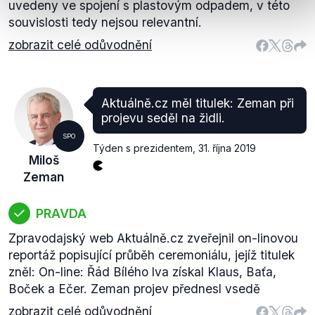
uvedeny ve spojení s plastovým odpadem, v této
souvislosti tedy nejsou relevantní.
zobrazit celé odůvodnění
Aktuálně.cz měl titulek: Zeman při
projevu seděl na židli.
SPO
Týden s prezidentem
,
31. října 2019
Miloš
Zeman
PRAVDA
Zpravodajský web Aktuálně.cz zveřejnil on-linovou
reportáž popisující průběh ceremoniálu, jejíž titulek
zněl: On-line: Řád Bílého lva získal Klaus, Baťa,
Boček a Ečer. Zeman projev přednesl vsedě
zobrazit celé odůvodnění