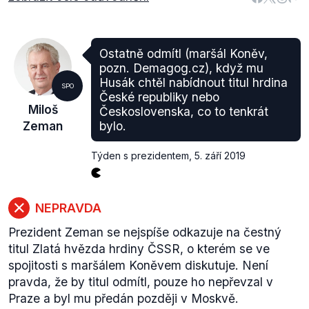
Ostatně odmítl (maršál Koněv,
pozn. Demagog.cz), když mu
Husák chtěl nabídnout titul hrdina
SPO
České republiky nebo
Miloš
Československa, co to tenkrát
Zeman
bylo.
Týden s prezidentem
,
5. září 2019
NEPRAVDA
Prezident Zeman se nejspíše odkazuje na čestný
titul Zlatá hvězda hrdiny ČSSR, o kterém se ve
spojitosti s maršálem Koněvem diskutuje. Není
pravda, že by titul odmítl, pouze ho nepřevzal v
Praze a byl mu předán později v Moskvě.