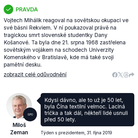
PRAVDA
Vojtech Mihálik reagoval na sovětskou okupaci ve
své básni Rekviem. V ní poukazoval právě na
tragickou smrt slovenské studentky Dany
Košanové. Ta byla dne 21. srpna 1968 zastřelena
sovětským vojákem na schodech Univerzity
Komenského v Bratislavě, kde má také svoji
pamětní desku.
zobrazit celé odůvodnění
Kdysi dávno, ale to už je 50 let,
byla Čína textilní velmoc. Laciná
trička a tak dál, někteří lidé usnuli
SPO
před 50 lety.
Miloš
Zeman
Týden s prezidentem
,
31. října 2019