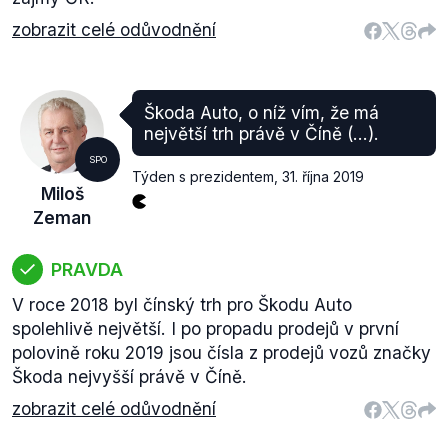
zobrazit celé odůvodnění
Škoda Auto, o níž vím, že má
největší trh právě v Číně (...).
SPO
Týden s prezidentem
,
31. října 2019
Miloš
Zeman
PRAVDA
V roce 2018 byl čínský trh pro Škodu Auto
spolehlivě největší. I po propadu prodejů v první
polovině roku 2019 jsou čísla z prodejů vozů značky
Škoda nejvyšší právě v Číně.
zobrazit celé odůvodnění