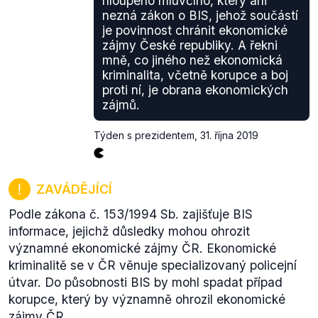
hloupého mluvčího, který ani
nezná zákon o BIS, jehož součástí
je povinnost chránit ekonomické
zájmy České republiky. A řekni
mně, co jiného než ekonomická
kriminalita, včetně korupce a boj
proti ní, je obrana ekonomických
zájmů.
Týden s prezidentem
,
31. října 2019
ZAVÁDĚJÍCÍ
Podle zákona č. 153/1994 Sb. zajišťuje BIS
informace, jejichž důsledky mohou ohrozit
významné ekonomické zájmy ČR. Ekonomické
kriminalitě se v ČR věnuje specializovaný policejní
útvar. Do působnosti BIS by mohl spadat případ
korupce, který by významně ohrozil ekonomické
zájmy ČR.