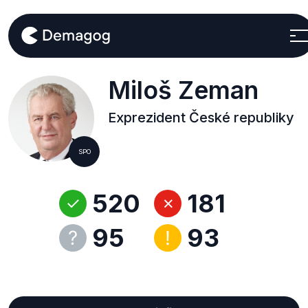
Miloš Zeman
Exprezident České republiky
SPO
520
181
95
93