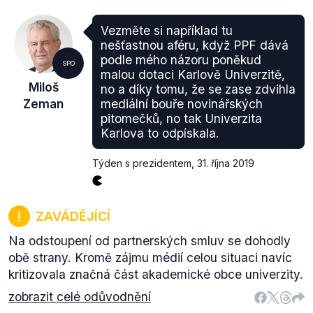
Vezměte si například tu
nešťastnou aféru, když PPF dává
podle mého názoru poněkud
SPO
malou dotaci Karlově Univerzitě,
Miloš
no a díky tomu, že se zase zdvihla
Zeman
mediální bouře novinářských
pitomečků, no tak Univerzita
Karlova to odpískala.
Týden s prezidentem
,
31. října 2019
ZAVÁDĚJÍCÍ
Na odstoupení od partnerských smluv se dohodly
obě strany. Kromě zájmu médií celou situaci navíc
kritizovala značná část akademické obce univerzity.
zobrazit celé odůvodnění