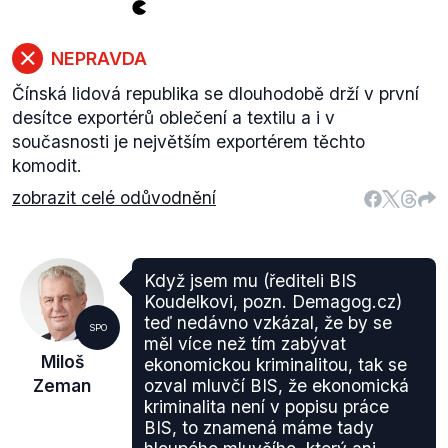
NEPRAVDA
Čínská lidová republika se dlouhodobě drží v první
desítce exportérů oblečení a textilu a i v
současnosti je největším exportérem těchto
komodit.
zobrazit celé odůvodnění
Když jsem mu (řediteli BIS
Koudelkovi, pozn. Demagog.cz)
teď nedávno vzkázal, že by se
SPO
měl více než tím zabývat
Miloš
ekonomickou kriminalitou, tak se
Zeman
ozval mluvčí BIS, že ekonomická
kriminalita není v popisu práce
BIS, to znamená máme tady