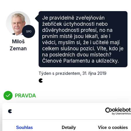
Je pravidelně zveřejňován
žebříček úctyhodnosti nebo
důvěryhodnosti profesí, no na
SPO
prvním místě jsou lékaři, ale i
Miloš
vědci, myslím si, že i učitelé mají
Zeman
celkem slušnou pozici. Víte, kdo je
na posledních dvou místech?
Členové Parlamentu a uklízečky.
Týden s prezidentem
,
31. října 2019
PRAVDA
Ve zmiňovaném žebříčku jsou skutečně lékaři na
prvním a vědci na druhém místě z celkových 26.
Učitelé se posledních 15 let pohybují na pátém až
třetím místě, zatímco poslanci a uklízečky na
Souhlas
Detaily
Více o cookies