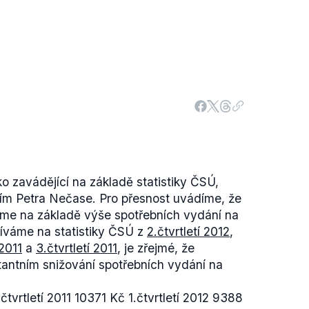
o zavádějící na základě statistiky ČSÚ,
ením Petra Nečase. Pro přesnost uvádíme, že
eme na základě výše spotřebních vydání na
íváme na statistiky ČSÚ z
2.čtvrtletí 2012
,
 2011
a
3.čtvrtletí 2011
, je zřejmé, že
antním snižování spotřebních vydání na
čtvrtletí 2011 10371 Kč 1.čtvrtletí 2012 9388
 2004
,
volby 2008
,
volby 2012
)