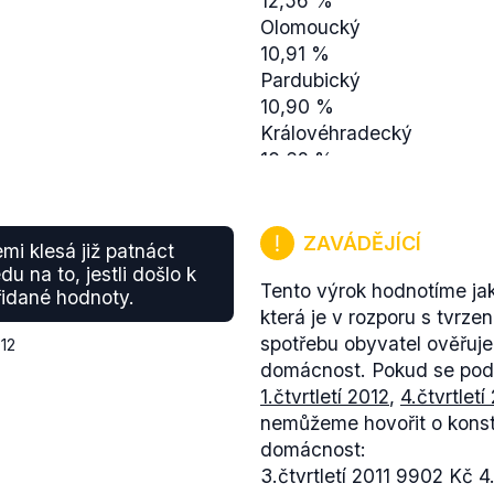
12,56 %
10,67 %
Olomoucký
6,65 %
10,91 %
5,82 %
Pardubický
KSČM
10,90 %
21,14 %
Královéhradecký
19,68 %
10,62 %
15,03 %
Vysočina
20,43 %
10,29 %
ODS
Moravskoslezský
23,80 %
ZAVÁDĚJÍCÍ
mi klesá již patnáct
9,92 %
36,35 %
du na to, jestli došlo k
Tento výrok hodnotíme jak
Karlovarský
23,57 %
idané hodnoty.
která je v rozporu s tvrz
9,79 %
12,28 %
spotřebu obyvatel ověřuj
Ústecký
TOP 09 STAN
012
domácnost. Pokud se pod
9,68 %
x
1.čtvrtletí 2012
,
4.čtvrtletí
Zlínský
x
nemůžeme hovořit o konst
9,49 %
x
domácnost:
Liberecký
6,63 %
3.čtvrtletí 2011 9902 Kč 4.
9,26 %
(zdroj:
volby 2000
,
volby