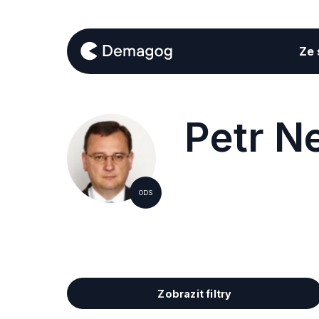
Ze s
Petr N
ODS
Zobrazit filtry