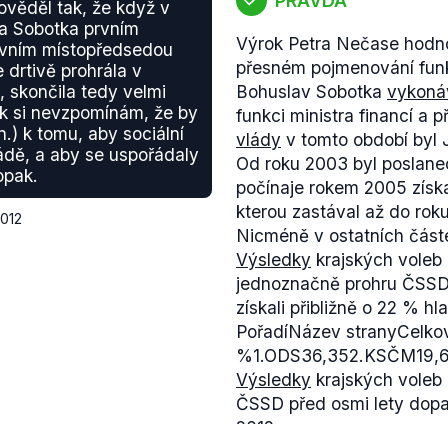
PRAVDA
věděl tak, že když v
a Sobotka prvním
Výrok Petra Nečase hodnot
vním místopředsedou
přesném pojmenování fun
 drtivě prohrála v
, skončila tedy velmi
Bohuslav Sobotka
vykoná
ak si nevzpomínám, že by
funkci ministra financí a 
) k tomu, aby sociální
vlády
v tomto období byl 
ládě, a aby se uspořádaly
Od roku 2003 byl poslan
opak.
počínaje rokem 2005 získ
kterou zastával až do rok
2012
Nicméně v ostatních částec
Výsledky
krajských voleb
jednoznačně prohru ČSSD,
získali přibližně o 22 % 
PořadíNázev stranyCelkov
%1.ODS36,352.KSČM19,6
Výsledky
krajských voleb 
ČSSD před osmi lety dopa
2012.