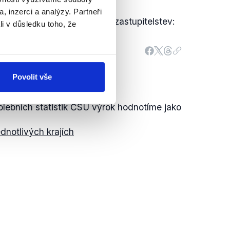
, inzerci a analýzy. Partneři
an ve volbách do krajských zastupitelstev:
li v důsledku toho, že
Povolit vše
lebních statistik ČSÚ výrok hodnotíme jako
dnotlivých krajích