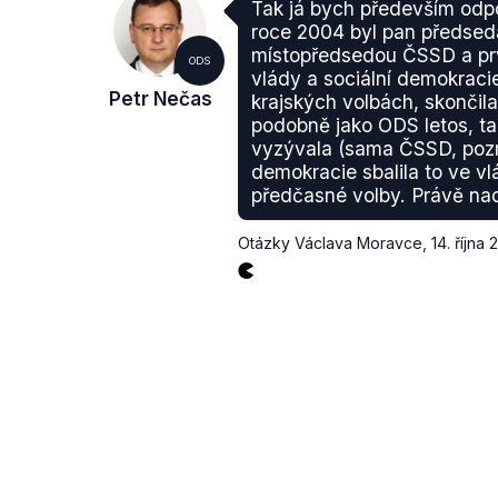
Tak já bych především odpo
roce 2004 byl pan předsed
místopředsedou ČSSD a pr
ODS
vlády a sociální demokracie
Petr Nečas
krajských volbách, skončila
podobně jako ODS letos, t
vyzývala (sama ČSSD, pozn.
demokracie sbalila to ve v
předčasné volby. Právě na
Otázky Václava Moravce
,
14. října 