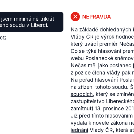
PořadíNázev stranyCelkov
%1.ČSSD23,582.KSČM20,
Na základě výsledku kraj
NEPRAVDA
 jsem minimálně třikrát
skutečně vyzval vládu k 
kého soudu v Liberci.
Na základě dohledaných 
předčasných voleb v rám
Vlády ČR je výrok hodnoce
"...ale my se teď pokusím
2012
který uvádí premiér Neča
voleb, abychom zesílili tl
Co se týká hlasování prem
umožnit konání nových vol
webu Poslanecké sněmovny
roce 2004 však Bohuslav 
Nečas měl jako poslanec 
nevyzýval k předčasným v
z pozice člena vlády pak 
Pro zajímavost můžeme do
Na pořad hlasování Posla
vítězství ODS v krajskýc
na zřízení tohoto soudu. 
je však třetí varianta: ši
soudcích
, který se zmíně
volbám, dosažená na zákl
zastupitelstvo Libereckéh
stran."
zamítnut) 13. prosince 20
Již před tímto hlasováním
vydala k novele zákona
n
jednání
Vlády ČR, která st