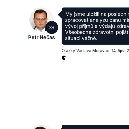
My jsme uložili na posledn
zpracovat analýzu panu min
vývoj příjmů a výdajů zdrav
ODS
Všeobecné zdravotní pojišť
Petr Nečas
situaci vážně.
Otázky Václava Moravce
,
14. října 