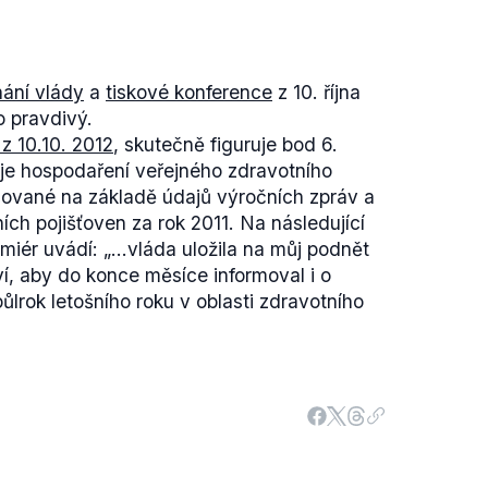
nání vlády
a
tiskové konference
z 10. října
o pravdivý.
z 10.10. 2012
, skutečně figuruje bod 6.
e hospodaření veřejného zdravotního
acované na základě údajů výročních zpráv a
ích pojišťoven za rok 2011.
Na následující
miér uvádí:
„...vláda uložila na můj podnět
ví, aby do konce měsíce informoval i o
půlrok letošního roku v oblasti zdravotního