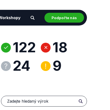
Workshopy
Podpořte nás
122
18
24
9