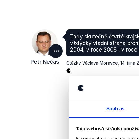
Tady skutečně čtvrté krajs
vždycky vládní strana proh
2004, v roce 2008 i v roce
ODS
Petr Nečas
Otázky Václava Moravce
,
14. října 
Souhlas
Tato webová stránka použív
K personalizaci obsahu a re