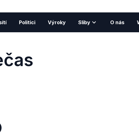
ítí
Politici
Výroky
Sliby
O nás
ečas