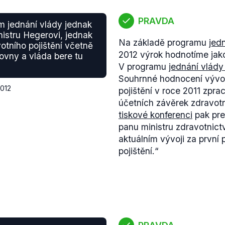
PRAVDA
ím jednání vlády jednak
istru Hegerovi, jednak
Na základě programu
jed
otního pojištění včetně
2012 výrok hodnotíme jak
ovny a vláda bere tu
V programu
jednání vlády 
Souhrnné hodnocení vývoj
2012
pojištění v roce 2011 zpr
účetních závěrek zdravotn
tiskové konferenci
pak pre
panu ministru zdravotnict
aktuálním vývoji za první 
pojištění.“