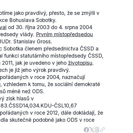
íme jako pravdivý, přesto, že se zmýlil v
kce Bohuslava Sobotky.
val
od 30. října 2003 do 4. srpna 2004
předsedy vlády.
Prvním místopředsedou
JUDr. Stanislav Gross.
ec Sobotka členem předsednictva ČSSD a
al funkci statutárního místopředsedy ČSSD,
u 2011, jak je uvedeno v jeho
životopisu
.
h je již jeho výrok pravdivý.
 pořádaných v roce 2004, naznačují
 vzhledem k tomu, že sociální demokraté
hlasů méně než ODS.
ý zisk hlasů v
83.ČSSD14,034.KDU-ČSL10,67
pořádaných v roce 2012, dále dokládají, že
dla skutečně podobně jako ODS v roce