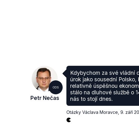
Kdybychom za své vládní dlu
úrok jako sousední Polsko,
relativně úspěšnou ekonomi
ODS
stálo na dluhové službě o 1
Petr Nečas
nás to stojí dnes.
Otázky Václava Moravce
,
9. září 2