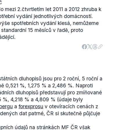
č
 mezi 2.čtvrtletím let 2011 a 2012 zhruba k
třební vydání jednotlivých domácností.
1 výše spotřebních vydání klesá, nemůžeme
yl standardní 15 měsíců v řadě, proto
dějící.
átních dluhopisů jsou pro 2 roční, 5 roční a
pně 0,521 %, 1,275 % a 2,486 %. Naproti
ádních dluhopisů představují pro zmíňované
45 %, 4,218 % a 4,809 % (údaje byly
bergu
a
forexprosu
v otevíracích cenách z
vedených dat patrné, ČR si skutečně půjčuje
tupních údajů na stránkách MF ČR však