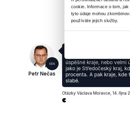
cookie. Informace o tom, jak
tyto údaje mohou zkombinovat
používáte jejich služby.
(..) jsou i tak velké rozdíly
výsledcích, kde na jedné st
úspěšné kraje, nebo velmi ú
ODS
jako je Středočeský kraj, k
Petr Nečas
procenta. A pak kraje, kde 
slabé.
Otázky Václava Moravce
,
14. října 