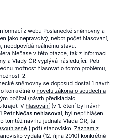
ý zisk hlasů v
433.ODS12,284.TOP 096,63
ských voleb 2012 Bohuslav Sobotka
rozpuštění poslanecké sněmovny a vypsání
informací z webu Poslanecké sněmovny a
ci
rozhovoru s reportérem ČT
:
n jako nepravdivý, neboť počet hlasování,
e využít toho jasného výsledku krajských
s, neodpovídá reálnému stavu.
ak na vládu. Vláda by měla odejít a měla by
iéra Nečase v této otázce, tak z informací
eb do poslanecké sněmovny.... " (11:30)
V
 a Vlády ČR vyplývá následující. Petr
Sobotka, ani žádný jiný představitel ČSSD
jednu možnost hlasovat o tomto problému,
olbám, a výrok premiéra je tedy pravdivý.
možnosti 2.
dat, že naopak práve Petr Nečas po
necké sněmovny se doposud dostal 1 návrh
h volbách
řekl
:
"Lepší možností pro naši zemi
Šlo konkrétně o
novelu zákona o soudech a
roká politická shoda vedoucí k předčasným
ným počítal (návrh předkládalo
adě jednání představitelů demokratických
o kraje). V
hlasování
(v 1. čtení byl návrh
11
Petr Nečas nehlasoval
, byl nepřihlášen.
 o tomtéž návrhu jednala Vláda ČR, ta
esouhlasné
(.pdf) stanovisko.
Záznam z
anovisko vydala (12. října 2010) konkrétně