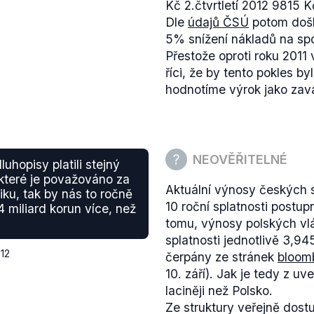
Kč 2.čtvrtletí 2012 9815 K
Jihomoravský
Dle
údajů ČSÚ
potom došlo
9,21 %
5% snížení nákladů na spo
Přestože oproti roku 201
říci, že by tento pokles b
hodnotíme výrok jako zavá
NEOVĚŘITELNÉ
hopisy platili stejný
 které je považováno za
Aktuální výnosy českých st
ku, tak by nás to ročně
10 roční splatnosti postu
4 miliard korun více, než
tomu, výnosy polských vl
splatnosti jednotlivě 3,9
012
čerpány ze stránek
bloom
10. září). Jak je tedy z u
laciněji než Polsko.
Ze struktury veřejně dos