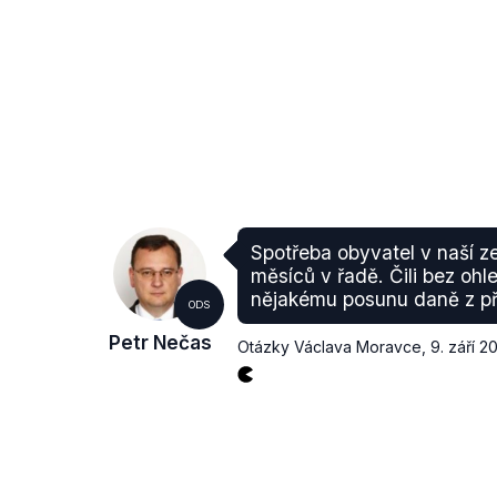
Spotřeba obyvatel v naší ze
měsíců v řadě. Čili bez ohle
nějakému posunu daně z př
ODS
Petr Nečas
Otázky Václava Moravce
,
9. září 2