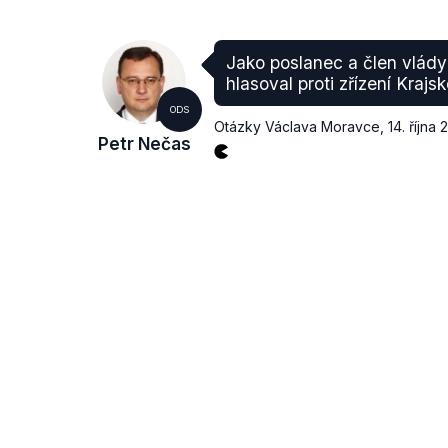
Jako poslanec a člen vlády
hlasoval proti zřízení Krajs
ODS
Otázky Václava Moravce
,
14. října 
Petr Nečas