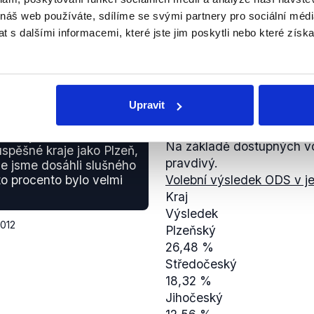
LIDEM.
 náš web používáte, sdílíme se svými partnery pro sociální média
Zisky hlasů vybraných str
 s dalšími informacemi, které jste jim poskytli nebo které získa
2000
2004
2008
2012
Upravit
4Koalice
PRAVDA
 v těch volebních
22,86 %
raně jsme měli relativně
Na základě dostupných vo
x
spěšné kraje jako Plzeň,
pravdivý.
x
de jsme dosáhli slušného
to procento bylo velmi
Volební výsledek ODS v je
x
Kraj
ČSSD
Výsledek
14,66 %
2012
Plzeňský
14,03 %
26,48 %
35,85 %
Středočeský
23,58 %
18,32 %
KDU-ČSL
Jihočeský
x