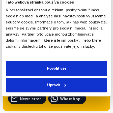
Tato webová stránka používá cookies
Číst dál
K personalizaci obsahu a reklam, poskytování funkcí
sociálních médií a analýze naší návštěvnosti využíváme
soubory cookie. Informace o tom, jak náš web používáte,
Zůstaňme v kontaktu
sdílíme se svými partnery pro sociální média, inzerci a
analýzy. Partneři tyto údaje mohou zkombinovat s
Přihlaste se k odběru našeho
dalšími informacemi, které jste jim poskytli nebo které
newsletteru nebo
whatsappového
získali v důsledku toho, že používáte jejich služby.
kanálu, kde pravidelně přinášíme
shrnutí nejzajímavějších článků a analýz.
Začněte nás odebírat, a mějte tak
Povolit vše
přehled o tom, jaké dezinformace a
nepravdy se zrovna v Česku šíří.
Upravit
Newsletter
WhatsApp