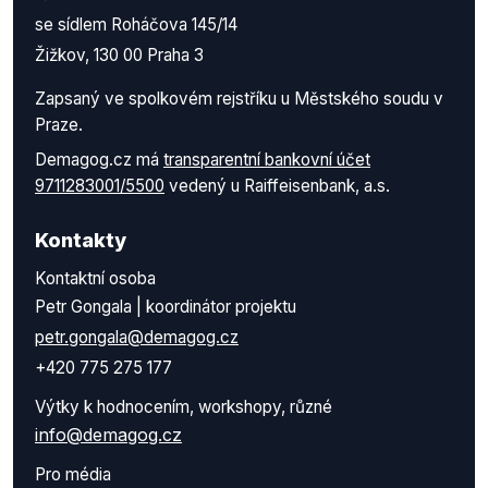
se sídlem Roháčova 145/14
Žižkov, 130 00 Praha 3
Zapsaný ve spolkovém rejstříku u Městského soudu v
Praze.
Demagog.cz má
transparentní bankovní účet
9711283001/5500
vedený u Raiffeisenbank, a.s.
Kontakty
Kontaktní osoba
Petr Gongala | koordinátor projektu
petr.gongala@demagog.cz
+420 775 275 177
Výtky k hodnocením, workshopy, různé
info@demagog.cz
Pro média