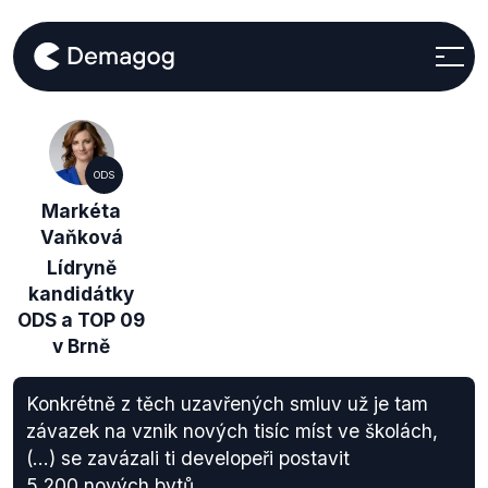
ODS
Markéta
Vaňková
Lídryně
kandidátky
ODS a TOP 09
v Brně
Konkrétně z těch uzavřených smluv už je tam
závazek na vznik nových tisíc míst ve školách,
(...) se zavázali ti developeři postavit
5 200 nových bytů.