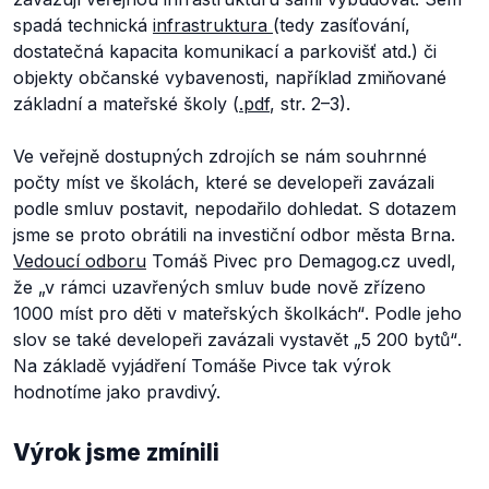
spadá technická
infrastruktura
(tedy zasíťování,
dostatečná kapacita komunikací a parkovišť atd.) či
objekty občanské vybavenosti, například zmiňované
základní a mateřské školy (
.pdf
, str. 2–3).
Ve veřejně dostupných zdrojích se nám souhrnné
počty míst ve školách, které se developeři zavázali
podle smluv postavit, nepodařilo dohledat. S dotazem
jsme se proto obrátili na investiční odbor města Brna.
Vedoucí odboru
Tomáš Pivec pro Demagog.cz uvedl,
že
„v rámci uzavřených smluv bude nově zřízeno
1000 míst pro děti v mateřských školkách“
. Podle jeho
slov se také developeři zavázali vystavět
„5 200 bytů“
.
Na základě vyjádření Tomáše Pivce tak výrok
hodnotíme jako pravdivý.
Výrok jsme zmínili