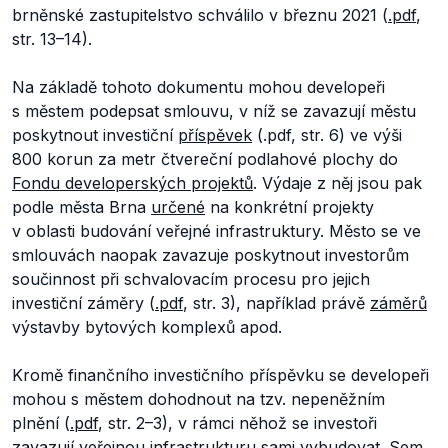
brněnské zastupitelstvo schválilo v březnu 2021 (
.pdf
,
str. 13–14).
Na základě tohoto dokumentu mohou developeři
s městem podepsat smlouvu, v níž se zavazují městu
poskytnout investiční
příspěvek
(.pdf, str. 6) ve výši
800 korun za metr čtvereční podlahové plochy do
Fondu developerských projektů
. Výdaje z něj jsou pak
podle města Brna
určené
na konkrétní projekty
v oblasti budování veřejné infrastruktury. Město se ve
smlouvách naopak zavazuje poskytnout investorům
součinnost při schvalovacím procesu pro jejich
investiční záměry (
.pdf
, str. 3), například právě
záměrů
výstavby bytových komplexů apod.
Kromě finančního investičního příspěvku se developeři
mohou s městem dohodnout na tzv. nepeněžním
plnění (
.pdf
, str. 2–3), v rámci něhož se investoři
zavazují veřejnou infrastrukturu sami vybudovat. Sem