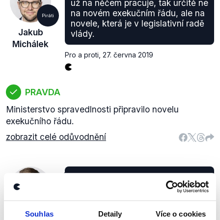
už na něčem pracuje, tak určitě ne
na novém exekučním řádu, ale na
Piráti
novele, která je v legislativní radě
Jakub
vlády.
Michálek
Pro a proti
,
27. června 2019
PRAVDA
Ministerstvo spravedlnosti připravilo novelu
exekučního řádu.
zobrazit celé odůvodnění
Ten zákon na ochranu
oznamovatelů už se připravoval
přeci, ten byl i v programovém
Piráti
prohlášení minulé vlády, také se
Souhlas
Detaily
Více o cookies
Jakub
na něm jakoby pracovalo, ale za