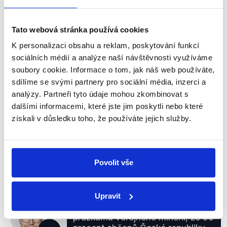
Michálek
ty 4 roky se neudělala.
Tato webová stránka používá cookies
Pro a proti
,
27. června 2019
K personalizaci obsahu a reklam, poskytování funkcí
sociálních médií a analýze naší návštěvnosti využíváme
PRAVDA
soubory cookie. Informace o tom, jak náš web používáte,
sdílíme se svými partnery pro sociální média, inzerci a
Ochrana oznamovatelů (whistleblowing) se
analýzy. Partneři tyto údaje mohou zkombinovat s
objevovala v programových prohlášeních obou
dalšími informacemi, které jste jim poskytli nebo které
Babišových vlád i vlády Bohuslava Sobotky, kde byl
získali v důsledku toho, že používáte jejich služby.
premiér Andrej Babiš místopředsedou. V
současnosti se nepodařilo ani jedné z vlád prosadit
ochranu oznamovatelů do zákonné podoby.
Povolit vše
zobrazit celé odůvodnění
Upravit
Máme měření, která jsou z
průzkumu veřejného mínění, že 90