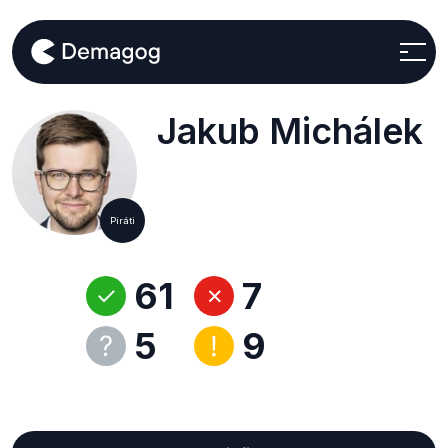
Jakub Michálek
Piráti
61
7
5
9