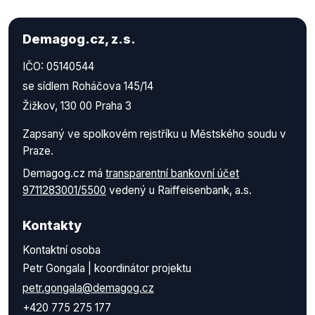
Demagog.cz, z.s.
IČO: 05140544
se sídlem Roháčova 145/14
Žižkov, 130 00 Praha 3
Zapsaný ve spolkovém rejstříku u Městského soudu v
Praze.
Demagog.cz má
transparentní bankovní účet
9711283001/5500
vedený u Raiffeisenbank, a.s.
Kontakty
Kontaktní osoba
Petr Gongala | koordinátor projektu
petr.gongala@demagog.cz
+420 775 275 177