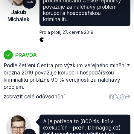
procent občanů České republiky
Piráti
považuje za naléhavý problém
Jakub
korupci a hospodářskou
Michálek
kriminalitu.
Pro a proti
,
27. června 2019
PRAVDA
Podle šetření Centra pro výzkum veřejného mínění z
března 2019 považuje korupci i hospodářskou
kriminalitu přibližně 90 % veřejnosti za naléhavý
problém.
zobrazit celé odůvodnění
A je potřeba to (800 tis. lidí v
exekucích - pozn. Demagog.cz)
řešit novelou exekučního řádu,