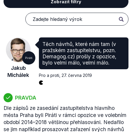
Zobrazit filtry
Těch návrhů, které nám tam (v
pražském zastupitelstvu, pozn.
Demagog.cz) prošly z opozice,
Piráti
bylo velmi málo, velmi málo.
Jakub
Michálek
Pro a proti
,
27. června 2019
PRAVDA
Dle zápisů ze zasedání zastupitelstva hlavního
města Praha byli Piráti v rámci opozice ve volebním
období 2014–2018 většinou přehlasováni. Nedařilo
se jim například prosazovat zařazení svých návrhů