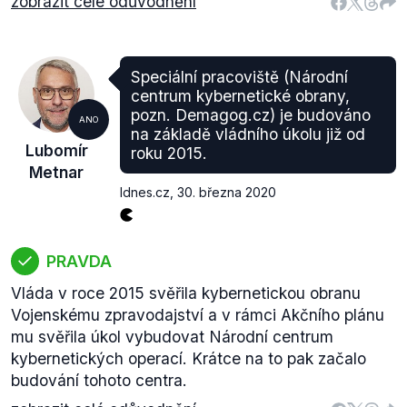
zobrazit celé odůvodnění
Speciální pracoviště (Národní
centrum kybernetické obrany,
pozn. Demagog.cz) je budováno
ANO
na základě vládního úkolu již od
Lubomír
roku 2015.
Metnar
Idnes.cz
,
30. března 2020
PRAVDA
Vláda v roce 2015 svěřila kybernetickou obranu
Vojenskému zpravodajství a v rámci Akčního plánu
mu svěřila úkol vybudovat Národní centrum
kybernetických operací. Krátce na to pak začalo
budování tohoto centra.