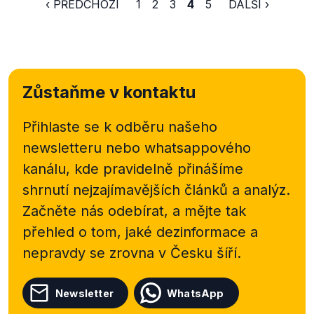
‹ PŘEDCHOZÍ
1
2
3
4
5
DALŠÍ ›
Zůstaňme v kontaktu
Přihlaste se k odběru našeho
newsletteru nebo
whatsappového
kanálu, kde pravidelně přinášíme
shrnutí nejzajímavějších článků a analýz.
Začněte nás odebírat, a mějte tak
přehled o tom, jaké dezinformace a
nepravdy se zrovna v Česku šíří.
Newsletter
WhatsApp