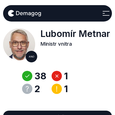
Lubomír Metnar
Ministr vnitra
ANO
38
1
2
1