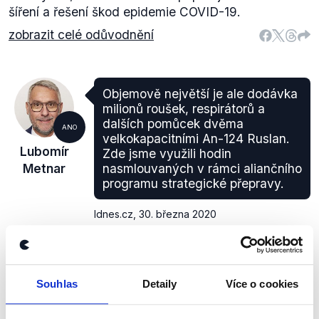
šíření a řešení škod epidemie COVID-19.
zobrazit celé odůvodnění
Objemově největší je ale dodávka
milionů roušek, respirátorů a
dalších pomůcek dvěma
ANO
velkokapacitními An-124 Ruslan.
Lubomír
Zde jsme využili hodin
Metnar
nasmlouvaných v rámci aliančního
programu strategické přepravy.
Idnes.cz
,
30. března 2020
PRAVDA
Souhlas
Detaily
Více o cookies
Česko může využít kapacitně největší letouny
Antonov An-124 díky svému členství v aliančním