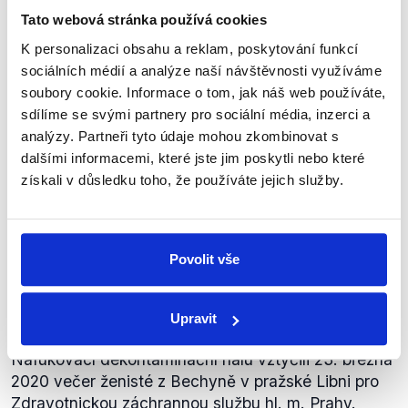
programu SALIS, který nabízí kapacitu až 5 letounů
Tato webová stránka používá cookies
An-124. Členské státy programu si dojednaly kvóty
K personalizaci obsahu a reklam, poskytování funkcí
letových hodin, zároveň musí dohromady využít
sociálních médií a analýze naší návštěvnosti využíváme
minimálně 1 600 letových hodin ročně.
soubory cookie. Informace o tom, jak náš web používáte,
zobrazit celé odůvodnění
sdílíme se svými partnery pro sociální média, inzerci a
analýzy. Partneři tyto údaje mohou zkombinovat s
dalšími informacemi, které jste jim poskytli nebo které
Během jednoho dne jsme postavili
získali v důsledku toho, že používáte jejich služby.
mobilní stan pro dekontaminaci
sanitek pražské záchranky.
ANO
Lubomír
Idnes.cz
,
30. března 2020
Povolit vše
Metnar
Upravit
PRAVDA
Nafukovací dekontaminační halu vztyčili 23. března
2020 večer ženisté z Bechyně v pražské Libni pro
Zdravotnickou záchrannou službu hl. m. Prahy.