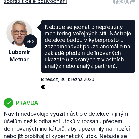
zobrazit celé odůvodnění
Nebude se jednat o nepřetržitý
monitoring veřejných sítí. Nástroje
detekce budou v kyberprostoru
ANO
zaznamenávat pouze anomálie na
Lubomír
základě předem definovaných
Metnar
ukazatelů získaných z vlastních
analýz nebo analýz partnerů.
Idnes.cz
,
30. března 2020
PRAVDA
Návrh nedovoluje využít nástroje detekce k jiným
účelům než k odhalení útoků v rozsahu předem
definovaných indikátorů, aby upozornily na hrozící
nebo již probíhající kybernetický útok. Nebude se