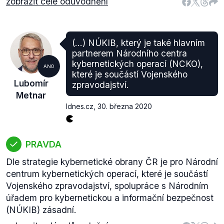
zobrazit celé odůvodnění
(...) NÚKIB, který je také hlavním
partnerem Národního centra
kybernetických operací (NCKO),
ANO
které je součástí Vojenského
Lubomír
zpravodajství.
Metnar
Idnes.cz
,
30. března 2020
PRAVDA
Dle strategie kybernetické obrany ČR je pro Národní
centrum kybernetických operací, které je součástí
Vojenského zpravodajství, spolupráce s Národním
úřadem pro kybernetickou a informační bezpečnost
(NÚKIB) zásadní.