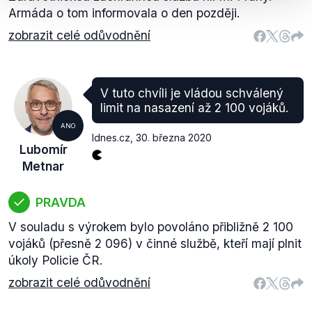
Armáda o tom informovala o den později.
zobrazit celé odůvodnění
V tuto chvíli je vládou schválený
limit na nasazení až 2 100 vojáků.
ANO
Idnes.cz
,
30. března 2020
Lubomír
Metnar
PRAVDA
V souladu s výrokem bylo povoláno přibližně 2 100
vojáků (přesně 2 096) v činné službě, kteří mají plnit
úkoly Policie ČR.
zobrazit celé odůvodnění