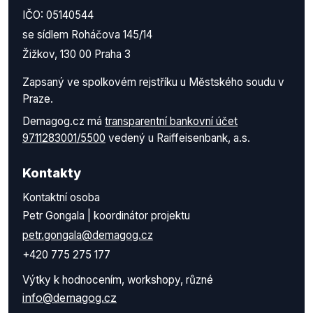
IČO: 05140544
se sídlem Roháčova 145/14
Žižkov, 130 00 Praha 3
Zapsaný ve spolkovém rejstříku u Městského soudu v
Praze.
Demagog.cz má
transparentní bankovní účet
9711283001/5500
vedený u Raiffeisenbank, a.s.
Kontakty
Kontaktní osoba
Petr Gongala | koordinátor projektu
petr.gongala@demagog.cz
+420 775 275 177
Výtky k hodnocením, workshopy, různé
info@demagog.cz