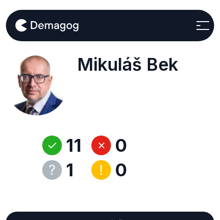
Mikuláš Bek
11
0
1
0