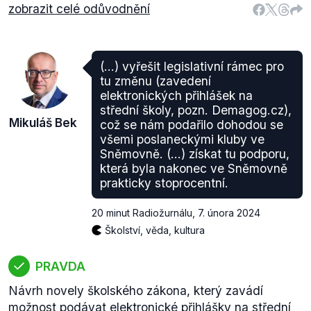
zobrazit celé odůvodnění
(...) vyřešit legislativní rámec pro
tu změnu (zavedení
elektronických přihlášek na
střední školy, pozn. Demagog.cz),
Mikuláš Bek
což se nám podařilo dohodou se
všemi poslaneckými kluby ve
Sněmovně. (...) získat tu podporu,
která byla nakonec ve Sněmovně
prakticky stoprocentní.
20 minut Radiožurnálu
,
7. února 2024
Školství, věda, kultura
PRAVDA
Návrh novely školského zákona, který zavádí
možnost podávat elektronické přihlášky na střední