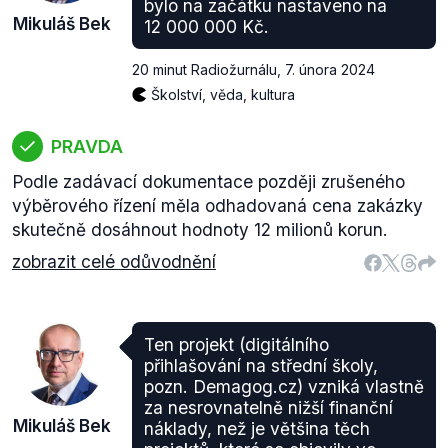
bylo na začátku nastaveno na
Mikuláš Bek
12 000 000 Kč.
20 minut Radiožurnálu
,
7. února 2024
Školství, věda, kultura
PRAVDA
Podle zadávací dokumentace později zrušeného
výběrového řízení měla odhadovaná cena zakázky
skutečně dosáhnout hodnoty 12 milionů korun.
zobrazit celé odůvodnění
Ten projekt (digitálního
přihlašování na střední školy,
pozn. Demagog.cz) vzniká vlastně
za nesrovnatelně nižší finanční
Mikuláš Bek
náklady, než je většina těch