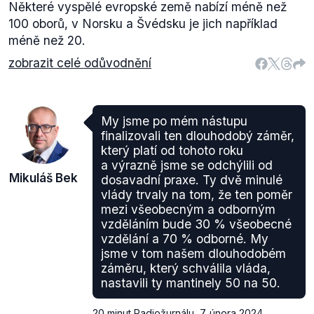
Některé vyspělé evropské země nabízí méně než
100 oborů, v Norsku a Švédsku je jich například
méně než 20.
zobrazit celé odůvodnění
My jsme po mém nástupu
finalizovali ten dlouhodobý záměr,
který platí od tohoto roku
a výrazně jsme se odchýlili od
Mikuláš Bek
dosavadní praxe. Ty dvě minulé
vlády trvaly na tom, že ten poměr
mezi všeobecným a odborným
vzděláním bude 30 % všeobecné
vzdělání a 70 % odborné. My
jsme v tom našem dlouhodobém
záměru, který schválila vláda,
nastavili ty mantinely 50 na 50.
20 minut Radiožurnálu
,
7. února 2024