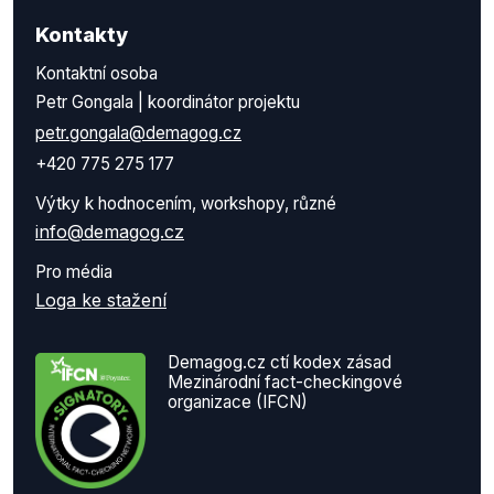
Kontakty
Kontaktní osoba
Petr Gongala | koordinátor projektu
petr.gongala@demagog.cz
+420 775 275 177
Výtky k hodnocením, workshopy, různé
info@demagog.cz
Pro média
Loga ke stažení
Demagog.cz ctí kodex zásad
Mezinárodní fact-checkingové
organizace (IFCN)