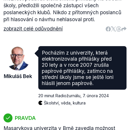
školy, předložili společně zástupci všech
poslaneckých klubů. Nikdo z přítomných poslanců
při hlasování o návrhu nehlasoval proti.
zobrazit celé odůvodnění
Pocházím z univerzity, která
elektronizovala přihlášky před
20 lety a v roce 2007 zrušila
papírové přihlášky, zatímco na
Mikuláš Bek
střední školy jsme se ještě loni
hlásili jenom papírově.
20 minut Radiožurnálu
,
7. února 2024
Školství, věda, kultura
PRAVDA
Masarykova univerzita v Brně zavedla možnost