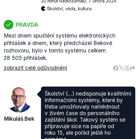
20 minut Radiožurnálu
,
7. února 2024
Školství, věda, kultura
PRAVDA
Mezi dnem spuštění systému elektronických
přihlášek a dnem, který předcházel Bekově
rozhovoru, bylo v tomto systému celkem
28 505 přihlášek.
zobrazit celé odůvodnění
Školství (...) nedisponuje kvalitními
informačními systémy, které by
třeba umožňovaly nahlédnout
v živém čase do personálního
Mikuláš Bek
zajištění škol. Takový systém se
připravuje sice na papíře od
roku 15, ale pořád ještě ho