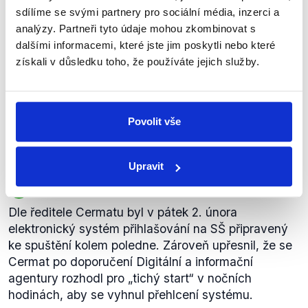
střední školy při opožděném startu
sdílíme se svými partnery pro sociální média, inzerci a
během pátku 2. února,
analýzy. Partneři tyto údaje mohou zkombinovat s
Mikuláš Bek
pozn. Demagog.cz) bylo možné
dalšími informacemi, které jste jim poskytli nebo které
v poledne, jenom z důvodu
bezpečnosti a stability
získali v důsledku toho, že používáte jejich služby.
přihlašování přes identitu občana
(…) jsme museli odložit to spuštění
do večerních hodin.
Povolit vše
20 minut Radiožurnálu
,
7. února 2024
Školství, věda, kultura
Upravit
PRAVDA
Dle ředitele Cermatu byl v pátek 2. února
elektronický systém přihlašování na SŠ připravený
ke spuštění kolem poledne. Zároveň upřesnil, že se
Cermat po doporučení Digitální a informační
agentury rozhodl pro „tichý start“ v nočních
hodinách, aby se vyhnul přehlcení systému.