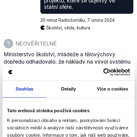
projektů, které se objevily ve
státní sféře.
20 minut Radiožurnálu
,
7. února 2024
Školství, věda, kultura
NEOVĚŘITELNÉ
Ministerstvo školství, mládeže a tělovýchovy
dopředu odhadovalo, že náklady na vývoj systému
digitálního přihlašování na střední školy
nepřesáhnou rozpočty některých jiných
digitalizačních projektů ve školství a státní správě.
Souhlas
Detaily
Více o cookies
Výši skutečných nákladů ale dosud nezveřejnilo.
zobrazit celé odůvodnění
Tato webová stránka používá cookies
K personalizaci obsahu a reklam, poskytování funkcí
Spuštění toho systému (systému
sociálních médií a analýze naší návštěvnosti využíváme
elektronického přihlašování na
soubory cookie. Informace o tom, jak náš web používáte,