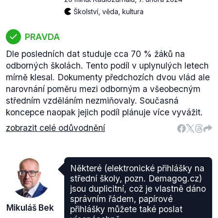
Školství, věda, kultura
PRAVDA
Dle posledních dat studuje cca 70 % žáků na
odborných školách. Tento podíl v uplynulých letech
mírně klesal. Dokumenty předchozích dvou vlád ale
narovnání poměru mezi odborným a všeobecným
středním vzděláním nezmiňovaly. Současná
koncepce naopak jejich podíl plánuje více vyvážit.
zobrazit celé odůvodnění
Některé (elektronické přihlášky na
střední školy, pozn. Demagog.cz)
jsou duplicitní, což je vlastně dáno
správním řádem, papírové
Mikuláš Bek
přihlášky můžete také poslat