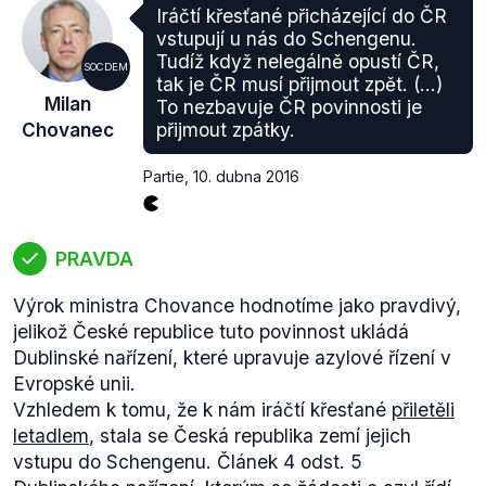
nesplnil například dnešní ministr obrany Martin
Iráčtí křesťané přicházející do ČR
Stropnický
.
vstupují u nás do Schengenu.
Další výtka byla směřována na způsob, jakým získal
Tudíž když nelegálně opustí ČR,
SOCDEM
budoucí ministr své vzdělání. Zde hovořil zřejmě o
tak je ČR musí přijmout zpět. (...)
Milan
To nezbavuje ČR povinnosti je
ministru vnitra
Chovancovi
, který zvládl bakalářské
Chovanec
přijmout zpátky.
studium na plzeňských právech za méně než tři
roky. Prezident se také zamýšlel nad případem
Partie
,
10. dubna 2016
budoucího ministra, jenž nedostal po vyžádání
bezpečnostní prověrku od NBÚ. V tomto
případě
hovořil o budoucím ministru průmyslu a obchodu
PRAVDA
Janu Mládkovi.
Námitky měl také k jednomu z navrhovaných
Výrok ministra Chovance hodnotíme jako pravdivý,
ministrů, a to kvůli jeho domnělé kandidatuře do
jelikož České republice tuto povinnost ukládá
Evropského parlamentu - navíc z pozice lídra
Dublinské nařízení, které upravuje azylové řízení v
kandidátky. Ten měl dle slov prezidenta jezdit po
Evropské unii.
předvolebních setkáních a mohl by tím
„strádat
Vzhledem k tomu, že k nám iráčtí křesťané
přiletěli
výkon jeho funkce jako ministra“
. Zde mluvil o
letadlem
, stala se Česká republika zemí jejich
ministru pro lidská práva a rovné příležitosti Jiřím
vstupu do Schengenu. Článek 4 odst. 5
Dienstbierovi, který byl právě s možnou