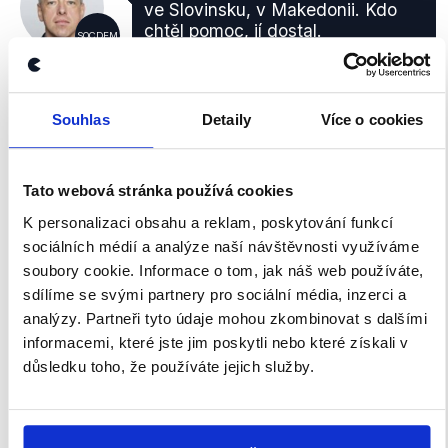
ve Slovinsku, v Makedonii. Kdo
chtěl pomoc, jí dostal.
SOCDEM
Milan
Otázky Václava Moravce
,
13. března 2016
Chovanec
Souhlas
Detaily
Více o cookies
PRAVDA
Pomoc České republiky spočívá v několika
Tato webová stránka používá cookies
oblastech. Předně byli do Maďarska, Slovinska a
K personalizaci obsahu a reklam, poskytování funkcí
Makedonie vysláni příslušníci Policie České
sociálních médií a analýze naší návštěvnosti využíváme
republiky. Na místě pomáhali čo pomáhají s
soubory cookie. Informace o tom, jak náš web používáte,
ostrahou hranic.
sdílíme se svými partnery pro sociální média, inzerci a
19. října 2015 vyslovila vláda
souhlas
s vysláním 50
analýzy. Partneři tyto údaje mohou zkombinovat s dalšími
policistů do
Maďarska
. Ti měli být vysláni do země
informacemi, které jste jim poskytli nebo které získali v
do
poloviny prosince
a provádět hlídky spolu s
důsledku toho, že používáte jejich služby.
maďarskými kolegy.
O vyslání 20 policistů do
Slovinska
informoval vládu
ministr vnitra Chovanec 2. listopadu 2015. Tisková