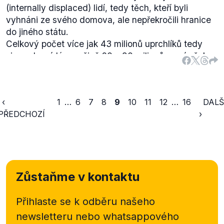
(
internally displaced
) lidí, tedy těch, kteří byli
vyhnáni ze svého domova, ale nepřekročili hranice
do jiného státu.
Celkový počet více jak 43 milionů uprchlíků tedy
sice odpovídá množině 20 – 80 milionů, není však
pravdou, že by cílem všech byla Evropa, nebo že by
všichni byli „na cestě", neboť velká část z nich se
pohybuje jen v rámci své rodné země. Ani finální
‹
1
…
6
7
8
9
10
11
12
…
16
DALŠ
předpověď UNHCR pro rok 2015 pak nehovoří o
PŘEDCHOZÍ
›
čísle 80 milionů - maximální odhadované množství
migrantů
zpráva z prosince 2015
odhaduje na 60
milionů, přičemž valnou většinu z nich opět tvoří
vnitřně vysídlení lidé.
Zůstaňme v kontaktu
Přihlaste se k odběru našeho
newsletteru nebo
whatsappového