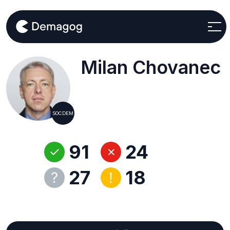
Milan Chovanec
SOCDEM
91
24
27
18