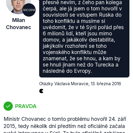
přesně nevím, z čeho pan kolega
čerpá, ale já jsem o tom hovořil v
SOCDEM
souvislosti se vstupem Ruska do
Milan
toho konfliktu a musíme si
Chovanec
uvědomit, že v té Sýrii pořád přes
6 milionů lidí, kteří jsou mimo
domov, a jakákoliv destabilita,
jakýkoliv rozhoření se toho
vojenského konfliktu může
znamenat, že se hnou, a kam by
se hnuli jinam než do Turecka a
následně do Evropy.
Otázky Václava Moravce
,
13. března 2016
PRAVDA
Ministr Chovanec o tomto problému hovořil 24. září
2015, tedy několik dní předtím než oficiálně začala