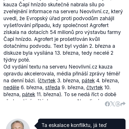
kauza Čapí hnízdo skutečně nabrala sílu po
pomáhali.
zveřejnění informace na serveru Neovlivní.cz, který
uvedl, že Evropský úřad proti podvodům zahájil
vyšetřování případu, kdy společnost Agrofert
získala na dotacích 54 milionů pro výstavbu farmy
Čapí hnízdo. Agrofert je prošetřován kvůli
dotačnímu podvodu. Text byl vydán 2. března a
diskuze byla vysílána 13. března, tedy necelé 2
týdny poté.
Od vydání textu na serveru Neovlivní.cz kauza
opravdu akcelerovala, média přináší zprávy téměř
na denní bázi. (
čtvrtek
3. března,
pátek
4. března,
neděle
6. března,
středa
9. března,
čtvrtek
10.
března,
pátek
11. března). To se nedá říct o době
před vydáním článku serverem Neovlivní.cz.
Milan Chovanec tedy korektně uvádí, že kauza trvá
asi týden a v posledních dnech výrazně
akcelerovala.
Ta eskalace konfliktu, já teď