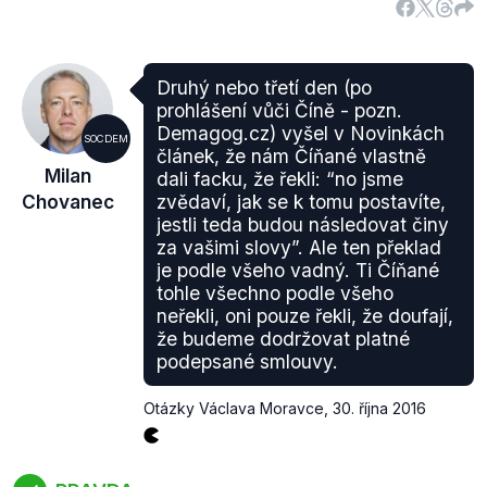
Druhý nebo třetí den (po
prohlášení vůči Číně - pozn.
Demagog.cz) vyšel v Novinkách
SOCDEM
článek, že nám Číňané vlastně
Milan
dali facku, že řekli: “no jsme
Chovanec
zvědaví, jak se k tomu postavíte,
jestli teda budou následovat činy
za vašimi slovy”. Ale ten překlad
je podle všeho vadný. Ti Číňané
tohle všechno podle všeho
neřekli, oni pouze řekli, že doufají,
že budeme dodržovat platné
podepsané smlouvy.
Otázky Václava Moravce
,
30. října 2016