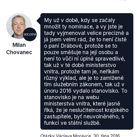
My už v době, kdy se začaly
množit ty nominace, a vy jste je
tady vyjmenoval velice precizně a
SOCDEM
já jsem velmi rád, že to není čistě
Milan
o paní Drábové, protože se to
Chovanec
pouze směšuje na její osobu a
Jak ale upozornil na svém
Twitteru
redaktor ČT
není to vůči ní úplně spravedlivé,
Václav Černohorský, China.org uvádí jiný překlad
tak už v té době ministerstvo
do angličtiny, než
oficiální web
čínského
vnitra, protože tam je, neříkám
ministerstva zahraničí. Lu Kchang netvrdí, že mají
různý výklad, ale je to zamlžené
tím služebním zákonem, tak už v
být sladěna slova s činy, ale že má být dodrženo
únoru 2016 vydalo stanovisko. To
slovo. Tím zjevně naráží (stejně jako Chovanec) na
stanovisko je na webu
podepsanou dohodu mezi Českou republikou a ČLR
ministerstva vnitra, které jasně
z března 2016. Zde
je uvedeno
, že
Česká republika
říká, že je neslučitelnost krajského
znovu potvrdila dodržování své politiky jedné Číny a
zastupitele, byť neuvolněného, s
respekt ke svrchovanosti a územní celistvosti
funkcí ve státní službě.
Čínské lidové republiky.
Otázky Václava Moravce
,
30. října 2016