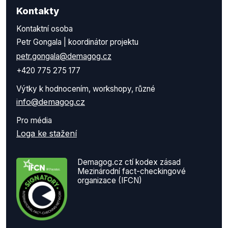
Kontakty
Kontaktní osoba
Petr Gongala | koordinátor projektu
petr.gongala@demagog.cz
+420 775 275 177
Výtky k hodnocením, workshopy, různé
info@demagog.cz
Pro média
Loga ke stažení
Demagog.cz ctí kodex zásad
Mezinárodní fact-checkingové
organizace (IFCN)