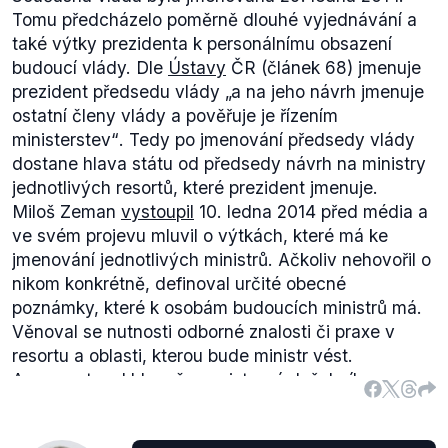
právní úkon směřující k odstoupení z funkce, která je
Tomu předcházelo poměrně dlouhé vyjednávání a
důvodem neslučitelnosti.
také výtky prezidenta k personálnímu obsazení
Jedním z řešení je podání žádosti o povolení čerpání
budoucí vlády. Dle
Ústavy
ČR (článek 68) jmenuje
služebního volna po dobu výkonu mandátu
prezident předsedu vlády
„a na jeho návrh jmenuje
krajského zastupitele.
„
Pokud představený – člen
ostatní členy vlády a pověřuje je řízením
zastupitelstva kraje nepředloží do 3 měsíců po
ministerstev“
. Tedy po jmenování předsedy vlády
ustavujícím zasedání příslušnému zastupitelstvu
dostane hlava státu od předsedy návrh na ministry
kraje doklad o tom, že důvod neslučitelnosti funkcí
jednotlivých resortů, které prezident jmenuje.
pominul (za tento doklad lze považovat rozhodnutí o
Miloš Zeman
vystoupil
10. ledna 2014 před média a
odvolání ze služebního místa představeného či o
ve svém projevu mluvil o výtkách, které má ke
povolení čerpání neplaceného služebního volna),
jmenování jednotlivých ministrů. Ačkoliv nehovořil o
mandát mu zaniká.
“
(str. 2)
nikom konkrétně, definoval určité obecné
Tento výrok hodnotíme jako pravdivý, protože podle
poznámky, které k osobám budoucích ministrů má.
podmínek dostupných na stránkách ministerstva
Věnoval se nutnosti odborné znalosti či praxe v
vnitra je funkce krajského zastupitele s působením
resortu a oblasti, kterou bude ministr vést.
ve státní službě neslučitelná.
Argumentoval hlavně neexistencí služebního
zákona, který zaručuje na ministerstvech státního
tajemníka, jenž má s resortem zkušenost. To