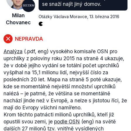
vnitřních přesídlenců, ambici zapojit se do tamních
se snaží najít jiný domov.
SOCDEM
bojů bude mít Rusko. Konflikt se tak může vyhrotit a
Milan
tito lidé se můžou rozhodnout opustit Sýrii.
"
Otázky Václava Moravce
,
13. března 2016
Chovanec
Výrok ministra vnitra je hodnocen jako pravdivý, 24.
září se skutečně vyjádřil k Sýrii tak, vstup Ruska do
konfliktu může mít za cíl, že vnitřně vysídlení
NEPRAVDA
občané opustí zemi a mohou tak zamířit i do Evropy.
Analýza
(.pdf, eng) vysokého komisaře OSN pro
uprchlíky z poloviny roku 2015 na straně 4 ukazuje,
že v době jejího vydání se totální počet uprchlíků
vyšplhal na 15,1 milionu lidí, nejvyšší číslo za
posledních 20 let. Mapa na straně 5 poté ukazuje,
kde se momentálně největší množství uprchlíků
nalézá – je patrné, že většina se momentálně
nachází jinde než v Evropě, a nelze s jistotou říci, že
mají do Evropy všichni namířeno.
Krom těchto patnácti milionů uprchlíků, kteří již
opustili svou zemi, je
podle OSN
(eng) na světě
dalších 27 milionů tzv. vnitřně vysídlených