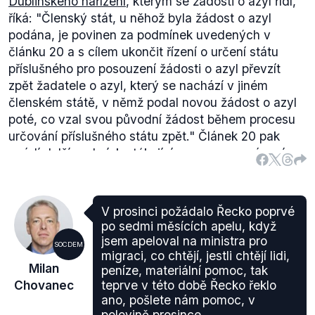
Dublinského nařízení
, kterým se žádosti o azyl řídí,
kandidaturou spojován. Ten však do Evropského
říká:
"
Členský stát, u něhož byla žádost o azyl
parlamentu
nekandidoval a dodejme, že
podána, je povinen za podmínek uvedených v
kandidaturu popíral již v této době.
článku 20 a s cílem ukončit řízení o určení státu
Všechny zmíněné ministry premiér Sobotka přes
příslušného pro posouzení žádosti o azyl převzít
Zemanovy výtky navrhl a prezident je 29. ledna
zpět žadatele o azyl, který se nachází v jiném
2014 jmenoval. Dá se tedy říci, že byli do svých
členském státě, v němž podal novou žádost o azyl
postů dosazeni proti vůli Pražského hradu.
poté, co vzal svou původní žádost během procesu
určování příslušného státu zpět."
Článek 20 pak
uvádí další podmínky týkající se procesu vrácení
osoby do příslušné země. Pokud se tedy stala
Česká republika první zemí, v níž osoba podala
žádost o azyl, je podle čl. 16 povinna přijmout zpět
V prosinci požádalo Řecko poprvé
tohoto žadatele a provést s ním azylovou
po sedmi měsících apelu, když
proceduru.
jsem apeloval na ministra pro
SOCDEM
migraci, co chtějí, jestli chtějí lidi,
Milan
peníze, materiální pomoc, tak
Chovanec
teprve v této době Řecko řeklo
ano, pošlete nám pomoc, v
polovině prosince.