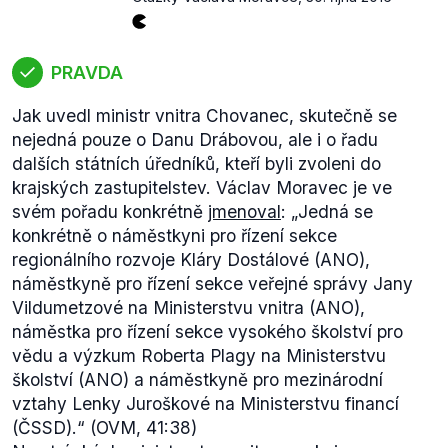
PRAVDA
Jak uvedl ministr vnitra Chovanec, skutečně se
nejedná pouze o Danu Drábovou, ale i o řadu
dalších státních úředníků, kteří byli zvoleni do
krajských zastupitelstev. Václav Moravec je ve
svém pořadu konkrétně
jmenoval
: „
Jedná se
konkrétně o náměstkyni pro řízení sekce
regionálního rozvoje Kláry Dostálové (ANO),
Novinky.cz později
článek
aktualizovaly a část o
náměstkyně pro řízení sekce veřejné správy Jany
činech z titulku i textu odstranily.
Vildumetzové na Ministerstvu vnitra (ANO),
Chovanec však tvrdí, že Číňané řekli, že doufají v
náměstka pro řízení sekce vysokého školství pro
dodržovaní platných podepsaných smluv. Přesný
vědu a výzkum Roberta Plagy na Ministerstvu
překlad prohlášení mluvčího čínského ministerstva
školství (ANO) a náměstkyně pro mezinárodní
zahraničí však zní: „
Ceníme si výše zmíněných
vztahy Lenky Juroškové na Ministerstvu financí
prohlášení
(Společné prohlášení nejvyšších
(ČSSD).
“ (OVM, 41:38)
ústavních činitelů České republiky a oficiální dopis