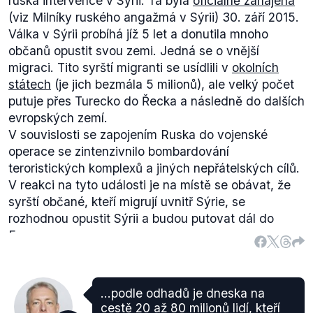
ruská intervence v Sýrii. Ta byla
oficiálně zahájena
(viz Milníky ruského angažmá v Sýrii) 30. září 2015.
Válka v Sýrii probíhá jíž 5 let a donutila mnoho
občanů opustit svou zemi. Jedná se o vnější
migraci. Tito syrští migranti se usídlili v
okolních
státech
(je jich bezmála 5 milionů), ale velký počet
putuje přes Turecko do Řecka a následně do dalších
evropských zemí.
V souvislosti se zapojením Ruska do vojenské
operace se zintenzivnilo bombardování
teroristických komplexů a jiných nepřátelských cílů.
V reakci na tyto události je na místě se obávat, že
syrští občané, kteří migrují uvnitř Sýrie, se
rozhodnou opustit Sýrii a budou putovat dál do
Evropy.
Vyjádření ministra Chovance z 24. září 2015 přinesla
řada médií, Matěj Stropnický mluví o
Českém
rozhlase
:
...podle odhadů je dneska na
"
V samotné Sýrii je podle Chovance 7,6 milionu
cestě 20 až 80 milionů lidí, kteří