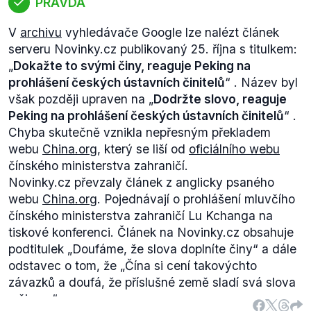
PRAVDA
V
archivu
vyhledávače Google lze nalézt článek
serveru Novinky.cz publikovaný 25. října s titulkem:
„
Dokažte to svými činy, reaguje Peking na
prohlášení českých ústavních činitelů
“
.
Název byl
však později upraven na
„
Dodržte slovo, reaguje
Peking na prohlášení českých ústavních činitelů
“
.
Chyba skutečně vznikla nepřesným překladem
webu
China.org
, který se liší od
oficiálního webu
čínského ministerstva zahraničí.
Novinky.cz převzaly článek z anglicky psaného
webu
China.org
. Pojednávají o prohlášení mluvčího
čínského ministerstva zahraničí Lu Kchanga na
tiskové konferenci. Článek na Novinky.cz obsahuje
podtitulek „
Doufáme, že slova doplníte činy
“ a dále
odstavec o tom, že „
Čína si cení takovýchto
závazků a doufá, že příslušné země sladí svá slova
s činy
...“