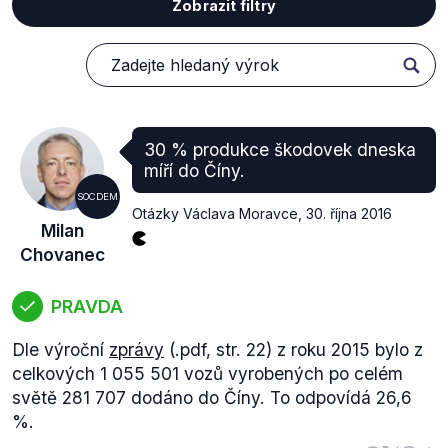
Zobrazit filtry
30 % produkce škodovek dneska
míří do Číny.
SOCDEM
Otázky Václava Moravce
,
30. října 2016
Milan
Chovanec
PRAVDA
Dle výroční
zprávy
(.pdf, str. 22) z roku 2015 bylo z
celkových 1 055 501 vozů vyrobených po celém
světě 281 707 dodáno do Číny. To odpovídá 26,6
%.