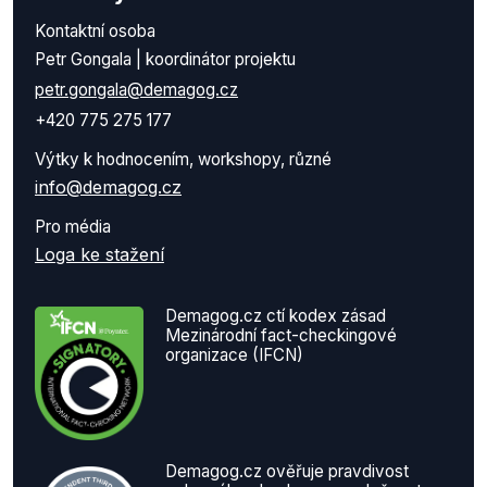
Kontaktní osoba
Petr Gongala | koordinátor projektu
petr.gongala@demagog.cz
+420 775 275 177
Výtky k hodnocením, workshopy, různé
info@demagog.cz
Pro média
Loga ke stažení
Demagog.cz ctí kodex zásad
Mezinárodní fact-checkingové
organizace (IFCN)
Demagog.cz ověřuje pravdivost