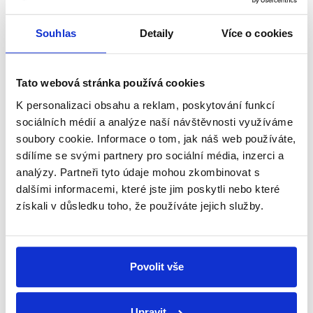
na žádost 57 poslanců, jedním z nich byl i Patrik
Nacher.
Souhlas
Detaily
Více o cookies
zobrazit celé odůvodnění
Tato webová stránka používá cookies
Jsem byl osočen některými těmi
K personalizaci obsahu a reklam, poskytování funkcí
aktivisty, kteří si dokonce zaplatili
sociálních médií a analýze naší návštěvnosti využíváme
inzeráty, že ten můj návrh ve
soubory cookie. Informace o tom, jak náš web používáte,
skutečnosti vlastně není myšlen
sdílíme se svými partnery pro sociální média, inzerci a
Patrik
vážně, ale že má rozředit tu
analýzy. Partneři tyto údaje mohou zkombinovat s
Nacher
podporu v Poslanecké sněmovně.
dalšími informacemi, které jste jim poskytli nebo které
Události, komentáře
,
29. dubna 2021
získali v důsledku toho, že používáte jejich služby.
PRAVDA
Povolit vše
Iniciativa Jsme fér v roce 2019 skutečně zveřejnila
reklamu, která uvádí, že tehdejší návrh poslance
Upravit