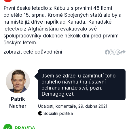
První české letadlo z Kábulu s prvními 46 lidmi
odletělo 15. srpna. Kromě Spojených států ale byla
na místě již dříve například Kanada. Kanadské
letectvo z Afghánistánu evakuovalo své
spolupracovníky dokonce několik dní před prvním
českým letem.
zobrazit celé odůvodnění
Jsem se zdržel u zamítnutí toho
druhého návrhu (na ústavní
ochranu manželství, pozn.
Demagog.cz).
Patrik
Nacher
Události, komentáře
,
29. dubna 2021
Sociální politika
PRAVDA