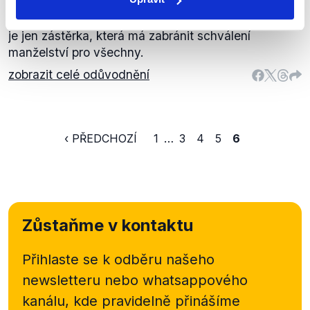
Nachera práva homosexuálů nenarovná. Ve svém
článku Jsme fér také naznačuje, že Nacherův návrh
je jen zástěrka, která má zabránit schválení
manželství pro všechny.
zobrazit celé odůvodnění
‹ PŘEDCHOZÍ
1
…
3
4
5
6
Zůstaňme v kontaktu
Přihlaste se k odběru našeho
newsletteru nebo
whatsappového
kanálu, kde pravidelně přinášíme