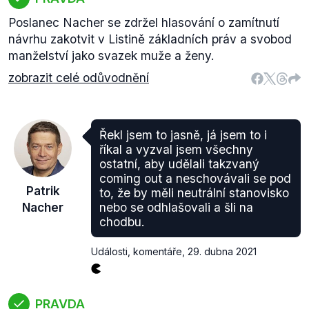
Poslanec Nacher se zdržel hlasování o zamítnutí
návrhu zakotvit v Listině základních práv a svobod
manželství jako svazek muže a ženy.
zobrazit celé odůvodnění
Řekl jsem to jasně, já jsem to i
říkal a vyzval jsem všechny
ostatní, aby udělali takzvaný
coming out a neschovávali se pod
Patrik
to, že by měli neutrální stanovisko
Nacher
nebo se odhlašovali a šli na
chodbu.
Události, komentáře
,
29. dubna 2021
PRAVDA