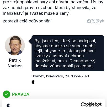
pro stejnopohlavní páry ani návrhu na změnu Listiny
základních práv a svobod, která by stanovila, že
manželství je svazek muže a ženy.
zobrazit celé odůvodnění
Byl jsem ten, který se podepsal,
abysme dneska se vůbec mohli
sejít, abysme to (stejnopohlavní
svazky a ústavní ochranu
Patrik
manželství, pozn. Demagog.cz)
Nacher
dneska vůbec mohli projednat.
Události, komentáře
,
29. dubna 2021
PRAVDA
Zmiňovaná schůze Poslanecké sněmovny se konala