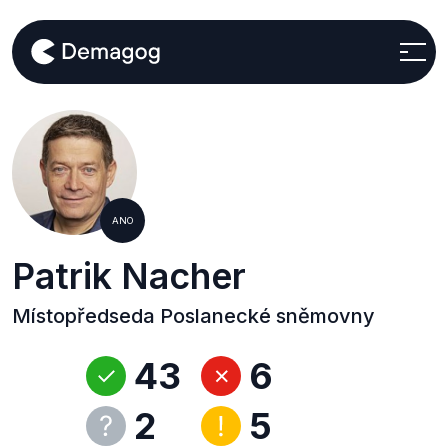
ANO
Patrik Nacher
Místopředseda Poslanecké sněmovny
43
6
2
5